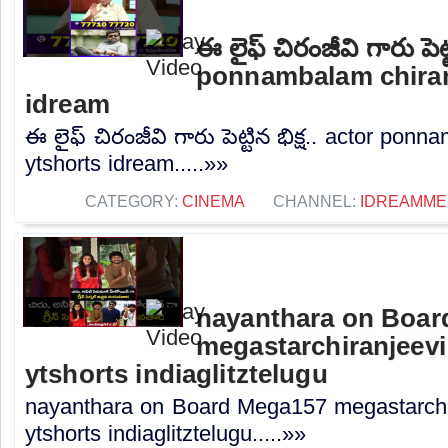
ఈ లైఫ్ చిరంజీవి గారు పెట్
ponnambalam chiran
idream
ఈ లైఫ్ చిరంజీవి గారు పెట్టిన భిక్ష.. actor pon
ytshorts idream.....»»
CATEGORY:
CINEMA
CHANNEL:
IDREAMME
nayanthara on Boar
megastarchiranjeevi 
ytshorts indiaglitztelugu
nayanthara on Board Mega157 megastarchir
ytshorts indiaglitztelugu.....»»