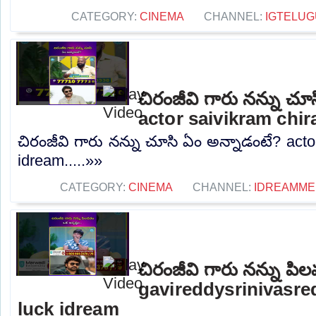
CATEGORY:
CINEMA
CHANNEL:
IGTELUG
చిరంజీవి గారు నన్ను చూ
actor saivikram chir
చిరంజీవి గారు నన్ను చూసి ఏం అన్నాడంటే? acto
idream.....»»
CATEGORY:
CINEMA
CHANNEL:
IDREAMME
చిరంజీవి గారు నన్ను పి
gavireddysrinivasre
luck idream