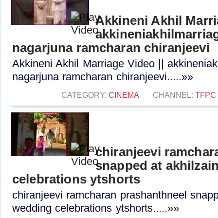
Akkineni Akhil Marri
akkineniakhilmarriag
nagarjuna ramcharan chiranjeevi
Akkineni Akhil Marriage Video || akkineniak
nagarjuna ramcharan chiranjeevi.....»»
CATEGORY:
CINEMA
CHANNEL:
TFPC
chiranjeevi ramchar
snapped at akhilzai
celebrations ytshorts
chiranjeevi ramcharan prashanthneel snapp
wedding celebrations ytshorts.....»»