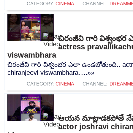
CATEGORY:
CINEMA
CHANNEL:
IDREAMME
చిరంజీవి గారి విశ్వంభర
actress pravallikach
viswambhara
చిరంజీవి గారి విశ్వంభర ఎలా ఉండబోతుంది.. act
chiranjeevi viswambhara.....»»
CATEGORY:
CINEMA
CHANNEL:
IDREAMME
ఆయన మాట్లాడకపోతే నేన
actor joshravi chira