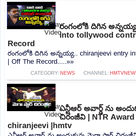
రంగంలోకి దిగిన అన్నయ్య
into tollywood contr
Record
రంగంలోకి దిగిన అన్నయ్య.. chiranjeevi entry i
| Off The Record.....»»
CATEGORY:
NEWS
CHANNEL:
HMTVNEW
ఎన్టీఆర్ అవార్డ్ ను అందుక
చిరంజీవి | NTR Awar
chiranjeevi |hmtv
ఎన్టీఆర్ అవార్డ్ ను అందుకున్న మెగా స్టార్ చిర