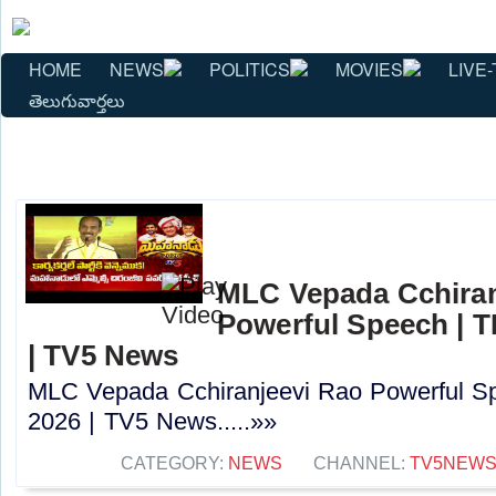
HOME
NEWS
POLITICS
MOVIES
LIVE-
తెలుగువార్తలు
MLC Vepada Cchiran
Powerful Speech | 
| TV5 News
MLC Vepada Cchiranjeevi Rao Powerful 
2026 | TV5 News.....»»
CATEGORY:
NEWS
CHANNEL:
TV5NEW