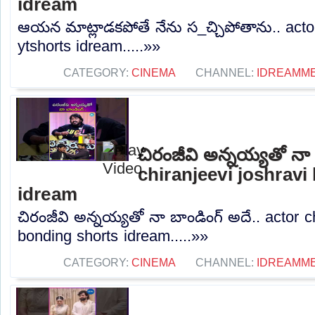
idream
ఆయన మాట్లాడకపోతే నేను స_చ్చిపోతాను.. actor
ytshorts idream.....»»
CATEGORY:
CINEMA
CHANNEL:
IDREAMME
చిరంజీవి అన్నయ్యతో నా 
chiranjeevi joshravi
idream
చిరంజీవి అన్నయ్యతో నా బాండింగ్ అదే.. actor c
bonding shorts idream.....»»
CATEGORY:
CINEMA
CHANNEL:
IDREAMME