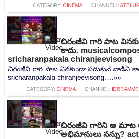
CATEGORY:
CINEMA
CHANNEL:
IGTELU
చిరంజీవి గారి పాట వినక
కాదు. musicalcompo
sricharanpakala chiranjeevisong
చిరంజీవి గారి పాట వినకుండా పడుకునే వాడిని 
sricharanpakala chiranjeevisong.....»»
CATEGORY:
CINEMA
CHANNEL:
IDREAMME
చిరంజీవి గారిని ఆ మాట
అభిమానులు నన్ను? a