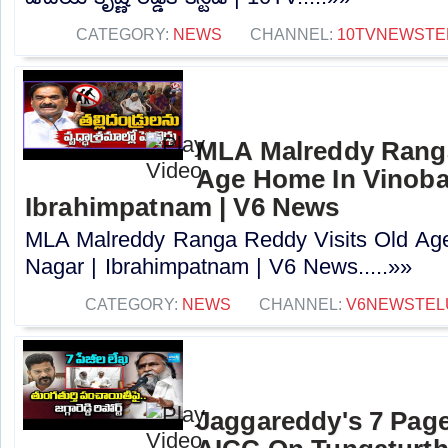
CATEGORY:
NEWS
CHANNEL:
10TVNEWSTE
MLA Malreddy Ranga
Age Home In Vinoba
Ibrahimpatnam | V6 News
MLA Malreddy Ranga Reddy Visits Old Ag
Nagar | Ibrahimpatnam | V6 News.....»»
CATEGORY:
NEWS
CHANNEL:
V6NEWSTEL
Jaggareddy's 7 Pag