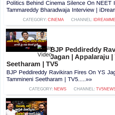
Politics Behind Cinema Silence On NEET I
Tammareddy Bharadwaja Interview | iDream
CATEGORY:
CINEMA
CHANNEL:
IDREAMME
BJP Peddireddy Ravi
Jagan | Appalaraju 
Seetharam | TV5
BJP Peddireddy Ravikiran Fires On YS Jag
Tammineni Seetharam | TV5.....»»
CATEGORY:
NEWS
CHANNEL:
TV5NEW