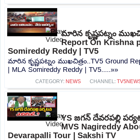
మారిన కృష్ణపట్నం ముఖచ
Report On Krishna 
Somireddy Reddy | TV5
మారిన కృష్ణపట్నం ముఖచిత్రం..TV5 Ground R
| MLA Somireddy Reddy | TV5.....»»
CATEGORY:
NEWS
CHANNEL:
TV5NEW
YS జగన్ దేవరపల్లి పర్
MVS Nagireddy Abo
Devarapalli Tour | Sakshi TV