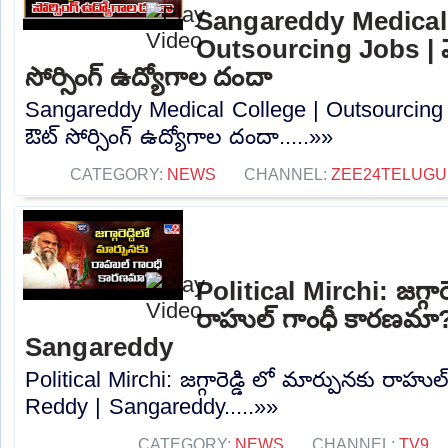
Sangareddy Medical 
Outsourcing Jobs | మెడ
సోర్సింగ్‌ ఉద్యోగాల దందా
Sangareddy Medical College | Outsourcing Jo
ఔట్‌ సోర్సింగ్‌ ఉద్యోగాల దందా.....»»
CATEGORY:
NEWS
CHANNEL:
ZEE24TELUG
Political Mirchi: జగ్గార
రాహుల్ గాంధీ కారణమా
Sangareddy
Political Mirchi: జగ్గారెడ్డి లో మార్పునకు రా
Reddy | Sangareddy.....»»
CATEGORY:
NEWS
CHANNEL:
TV9