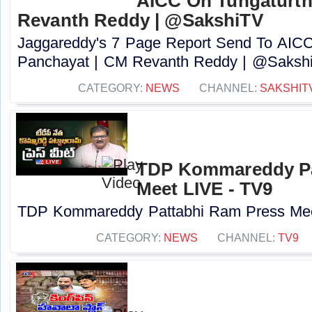
AICC On Tungaturth
Revanth Reddy | @SakshiTV
Jaggareddy's 7 Page Report Send To AICC
Panchayat | CM Revanth Reddy | @SakshiT
CATEGORY:
NEWS
CHANNEL:
SAKSHIT
TDP Kommareddy Pa
Meet LIVE - TV9
TDP Kommareddy Pattabhi Ram Press Meet
CATEGORY:
NEWS
CHANNEL:
TV9