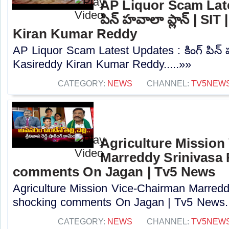
AP Liquor Scam Lates
పిన్ హవాలా ప్లాన్ | SI
Kiran Kumar Reddy
AP Liquor Scam Latest Updates : కింగ్ పిన్ హ
Kasireddy Kiran Kumar Reddy.....»»
CATEGORY:
NEWS
CHANNEL:
TV5NEW
Agriculture Mission
Marreddy Srinivasa
comments On Jagan | Tv5 News
Agriculture Mission Vice-Chairman Marred
shocking comments On Jagan | Tv5 News..
CATEGORY:
NEWS
CHANNEL:
TV5NEW