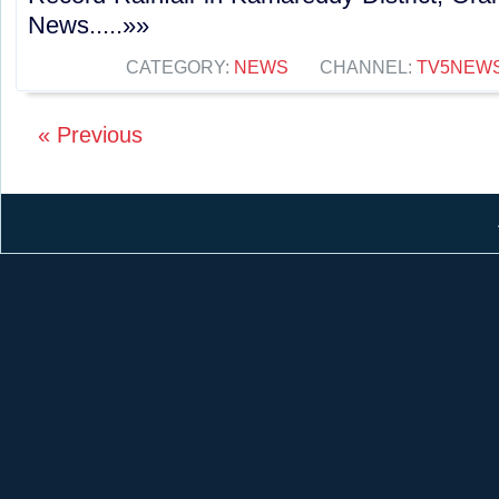
News.....»»
CATEGORY:
NEWS
CHANNEL:
TV5NEW
« Previous