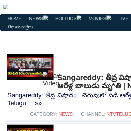
HOME
NEWS
POLITICS
MOVIES
LIVE-
తెలుగువార్తలు
Sangareddy: తీవ్ర విష
ఆరేళ్ల బాలుడు మృ*తి |
Sangareddy: తీవ్ర విషాదం.. చెరువులో పడి ఆరే
Telugu.....»»
CATEGORY:
NEWS
CHANNEL:
NTVTELU