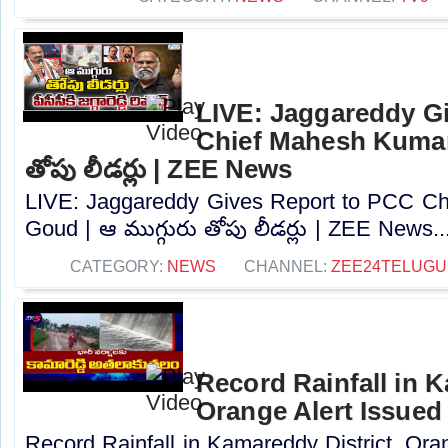
LIVE: Jaggareddy G
Chief Mahesh Kumar 
తోపు లీడర్లు | ZEE News
LIVE: Jaggareddy Gives Report to PCC C
Goud | ఆ ముగ్గురు తోపు లీడర్లు | ZEE News..
CATEGORY:
NEWS
CHANNEL:
ZEE24TELUG
Record Rainfall in K
Orange Alert Issued
Record Rainfall in Kamareddy District, Ora