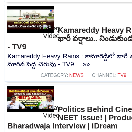
Kamareddy Heavy Rain
భారీ వర్షాలు.. నిండుకుం
- TV9
Kamareddy Heavy Rains : కామారెడ్డిలో భారీ వ
మారిన పెద్ద చెరువు - TV9.....»»
CATEGORY:
NEWS
CHANNEL:
TV9
Politics Behind Cin
NEET Issue! | Prod
Bharadwaja Interview | iDream