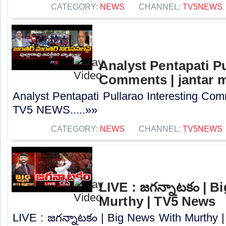
CATEGORY:
NEWS
CHANNEL:
TV5NEWS
Analyst Pentapati Pu
Comments | jantar 
Analyst Pentapati Pullarao Interesting Com
TV5 NEWS.....»»
CATEGORY:
NEWS
CHANNEL:
TV5NEWS
LIVE : జగన్నాటకం | B
Murthy | TV5 News
LIVE : జగన్నాటకం | Big News With Murthy |