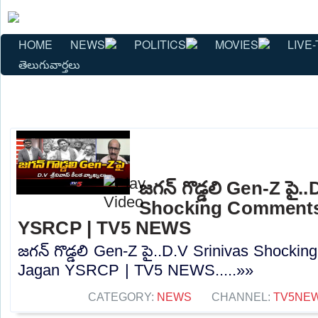
HOME
NEWS
POLITICS
MOVIES
LIVE-
తెలుగువార్తలు
జగన్ గొడ్డలి Gen-Z పై.
Shocking Comments
YSRCP | TV5 NEWS
జగన్ గొడ్డలి Gen-Z పై..D.V Srinivas Shock
Jagan YSRCP | TV5 NEWS.....»»
CATEGORY:
NEWS
CHANNEL:
TV5NE