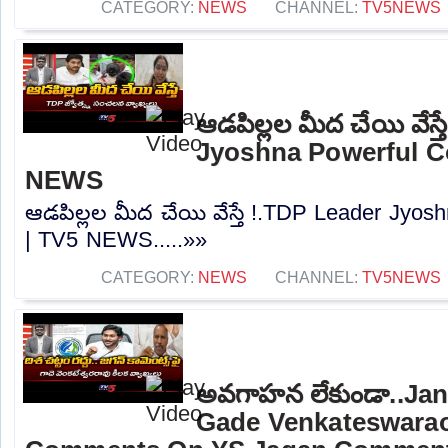
CATEGORY:
NEWS
CHANNEL:
TV5NEWS
ఆడపిల్లల మీద చేయి వేస్
Jyoshna Powerful C
NEWS
ఆడపిల్లల మీద చేయి వేస్తే !.TDP Leader Jyo
| TV5 NEWS.....»»
CATEGORY:
NEWS
CHANNEL:
TV5NEWS
అవగాహన లేకుండా..Ja
Gade Venkateswara