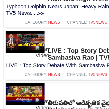
Typhoon Dolphin Nears Japan: Heavy Rain 
TV5 News.....»»
CATEGORY:
NEWS
CHANNEL:
TV5NEWS
LIVE : Top Story De
Sambasiva Rao | TV
LIVE : Top Story Debate With Sambasiva R
CATEGORY:
NEWS
CHANNEL:
TV5NEWS
తిరుపతిలో ఆడికృతిక వై