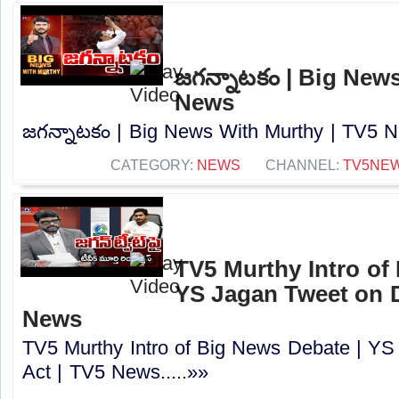
జగన్నాటకం | Big New
News
జగన్నాటకం | Big News With Murthy | TV5 Ne
CATEGORY:
NEWS
CHANNEL:
TV5NE
TV5 Murthy Intro of
YS Jagan Tweet on D
News
TV5 Murthy Intro of Big News Debate | YS
Act | TV5 News.....»»