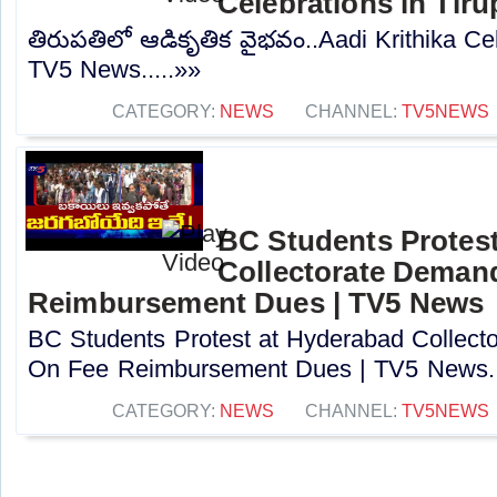
Celebrations in Tiru
తిరుపతిలో ఆడికృతిక వైభవం..Aadi Krithika Cele
TV5 News.....»»
CATEGORY:
NEWS
CHANNEL:
TV5NEWS
BC Students Protes
Collectorate Deman
Reimbursement Dues | TV5 News
BC Students Protest at Hyderabad Collec
On Fee Reimbursement Dues | TV5 News..
CATEGORY:
NEWS
CHANNEL:
TV5NEWS