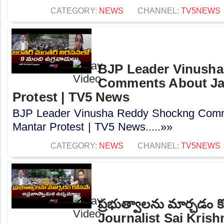
CATEGORY:
NEWS
CHANNEL:
TV5NEWS
BJP Leader Vinush
Comments About Ja
Protest | TV5 News
BJP Leader Vinusha Reddy Shockng Comm
Mantar Protest | TV5 News.....»»
CATEGORY:
NEWS
CHANNEL:
TV5NEWS
ప్రభుత్వాలను మార్చడం క
Journalist Sai Krish