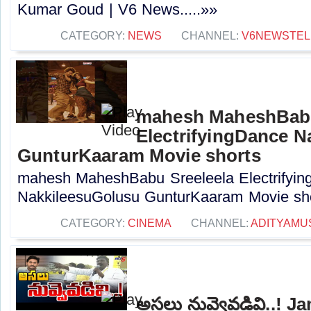
Kumar Goud | V6 News.....»»
CATEGORY:
NEWS
CHANNEL:
V6NEWSTE
mahesh MaheshBabu
ElectrifyingDance 
GunturKaaram Movie shorts
mahesh MaheshBabu Sreeleela Electrifyi
NakkileesuGolusu GunturKaaram Movie shor
CATEGORY:
CINEMA
CHANNEL:
ADITYAMU
అసలు నువ్వెవడివి..! 