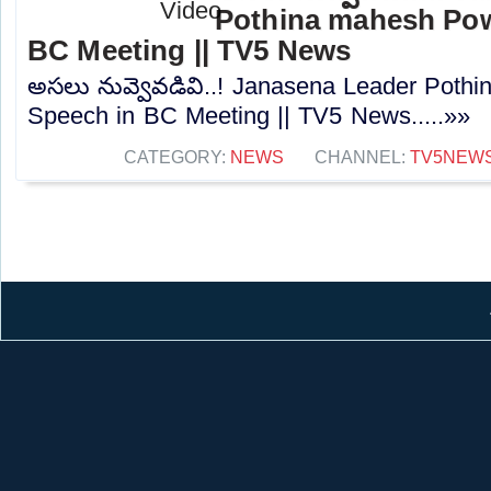
Pothina mahesh Pow
BC Meeting || TV5 News
అసలు నువ్వెవడివి..! Janasena Leader Poth
Speech in BC Meeting || TV5 News.....»»
CATEGORY:
NEWS
CHANNEL:
TV5NEW