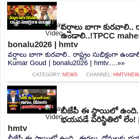
వర్షాలు బాగా కురవాలి.. రా
ఉండాలి..!TPCC mahe
bonalu2026 | hmtv
వర్షాలు బాగా కురవాలి.. రాష్ట్రం సుభిక్షంగా ఉం
Kumar Goud | bonalu2026 | hmtv.....»»
CATEGORY:
NEWS
CHANNEL:
HMTVNE
బీజేపీ ఈ స్థాయిలో ఉంద
భయపడే పరిస్థితిలో లేం
hmtv
బీజేపీ ఈ స్థాయిలో ఉంది.. ఈగలు, దోమలకు భయపడే