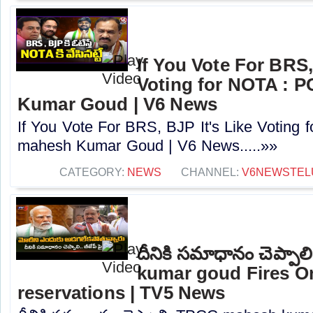
If You Vote For BRS,
Voting for NOTA : 
Kumar Goud | V6 News
If You Vote For BRS, BJP It's Like Voting
mahesh Kumar Goud | V6 News.....»»
CATEGORY:
NEWS
CHANNEL:
V6NEWSTEL
దీనికి సమాధానం చెప్ప
kumar goud Fires O
reservations | TV5 News