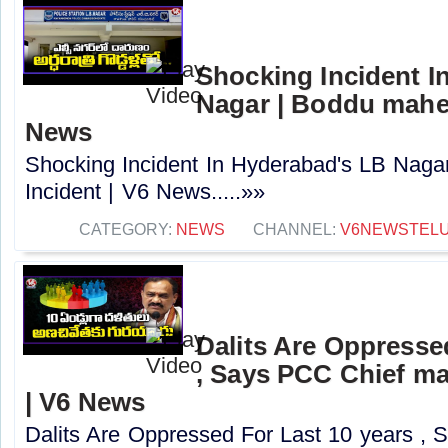
Shocking Incident I
Nagar | Boddu mahes
News
Shocking Incident In Hyderabad's LB Nag
Incident | V6 News.....»»
CATEGORY:
NEWS
CHANNEL:
V6NEWSTEL
Dalits Are Oppresse
, Says PCC Chief 
| V6 News
Dalits Are Oppressed For Last 10 years ,