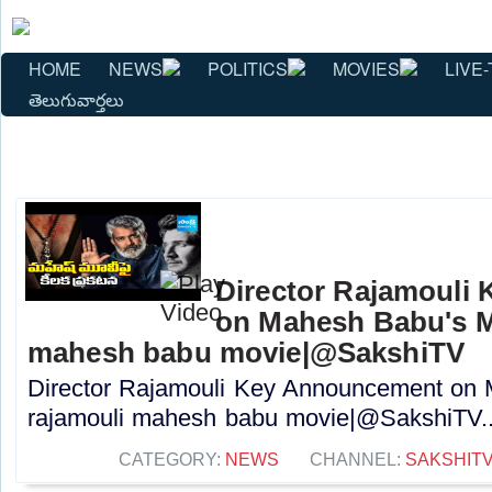
HOME
NEWS
POLITICS
MOVIES
LIVE-
తెలుగువార్తలు
Director Rajamouli
on Mahesh Babu's Mo
mahesh babu movie|@SakshiTV
Director Rajamouli Key Announcement on 
rajamouli mahesh babu movie|@SakshiTV..
CATEGORY:
NEWS
CHANNEL:
SAKSHIT