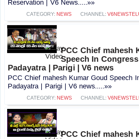
Reservation | V6 News.....»»
CATEGORY:
NEWS
CHANNEL:
V6NEWSTEL
PCC Chief mahesh 
Speech In Congress
Padayatra | Parigi | V6 news
PCC Chief mahesh Kumar Goud Speech In
Padayatra | Parigi | V6 news.....»»
CATEGORY:
NEWS
CHANNEL:
V6NEWSTEL
PCC Chief mahesh 