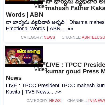
నా భార్యను వ్యభిచారి అ
mahesh Father Kaka
Words | ABN
నా భార్యను వ్యభిచారి అన్నది | Dharma mahe
Emotional Words | ABN.....»»
CATEGORY:
NEWS
CHANNEL:
ABNTELUGU
LIVE : TPCC Presi
kumar goud Press Me
News
LIVE : TPCC President TPCC mahesh kum
Kavita | TV5 News.....»»
CATEGORY:
NEWS
CHANNEL:
TV5NEW