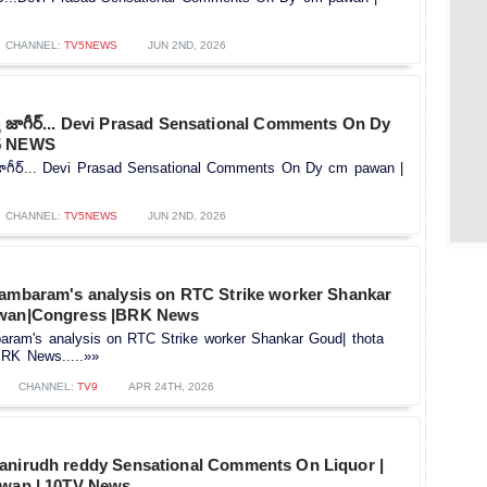
CHANNEL:
TV5NEWS
JUN 2ND, 2026
ా జాగీర్... Devi Prasad Sensational Comments On Dy
5 NEWS
జాగీర్... Devi Prasad Sensational Comments On Dy cm pawan |
CHANNEL:
TV5NEWS
JUN 2ND, 2026
dambaram's analysis on RTC Strike worker Shankar
awan|Congress |BRK News
baram's analysis on RTC Strike worker Shankar Goud| thota
RK News.....»»
CHANNEL:
TV9
APR 24TH, 2026
anirudh reddy Sensational Comments On Liquor |
awan | 10TV News