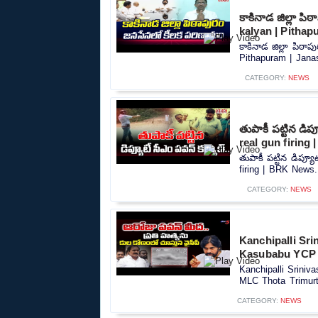
కాకినాడ జిల్లా 
kalyan | Pithap
కాకినాడ జిల్లా పి
Pithapuram | Janas
CATEGORY:
NEWS
తుపాకీ పట్టిన డి
real gun firing
తుపాకీ పట్టిన డిప్య
firing | BRK News..
CATEGORY:
NEWS
Kanchipalli Sri
Kasubabu YCP 
Kanchipalli Srini
MLC Thota Trimurth
CATEGORY:
NEWS