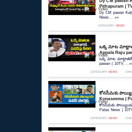
Dy CM pawan Ka
Pithapuram | T
Dy CM pawan Kalya
News.....»»
CATEGORY:
NEWS
ఒక్క మాట మాట్లాతల
Appala Raju pa
ఒక్క మాట మాట్లాతలే.
pawan | 10TV.....»
CATEGORY:
NEWS
CHA
కోనసీమకు పొయ్య
Konaseema | Pa
కోనసీమకు పొయ్యిండ
Patas News | 10TV
CATEGORY:
NEWS
CHA