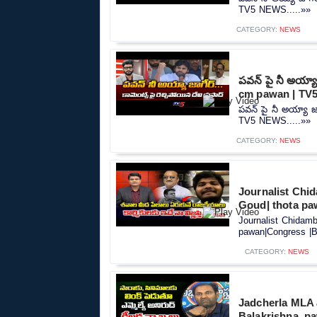
TV5 NEWS.....»»
CATEGORY:
NEWS
పవన్ పై నీ అయ్య
cm pawan | TV
పవన్ పై నీ అయ్యా 
TV5 NEWS.....»»
CATEGORY:
NEWS
Journalist Chi
Goud| thota p
Journalist Chidam
pawan|Congress |B
CATEGORY:
NEWS
Jadcherla MLA 
Balakrishna, p