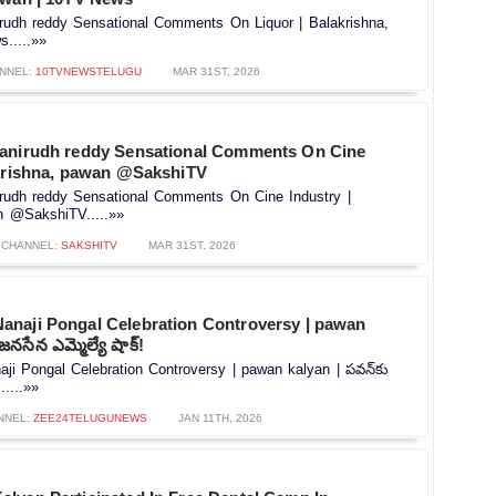
rudh reddy Sensational Comments On Liquor | Balakrishna,
.....»»
NNEL:
10TVNEWSTELUGU
MAR 31ST, 2026
anirudh reddy Sensational Comments On Cine
akrishna, pawan @SakshiTV
rudh reddy Sensational Comments On Cine Industry |
n @SakshiTV.....»»
CHANNEL:
SAKSHITV
MAR 31ST, 2026
naji Pongal Celebration Controversy | pawan
జనసేన ఎమ్మెల్యే షాక్!
i Pongal Celebration Controversy | pawan kalyan | పవన్‌కు
.....»»
NNEL:
ZEE24TELUGUNEWS
JAN 11TH, 2026