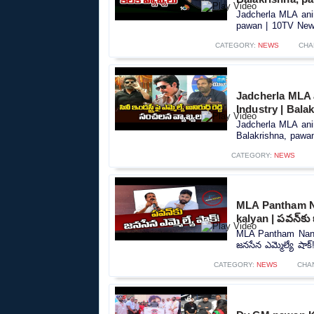
Jadcherla MLA ani
pawan | 10TV News
CATEGORY:
NEWS
CHA
Jadcherla MLA 
Industry | Bal
Jadcherla MLA ani
Balakrishna, pawa
CATEGORY:
NEWS
MLA Pantham Na
kalyan | పవన్‌కు 
MLA Pantham Nanaj
జనసేన ఎమ్మెల్యే షాక్!
CATEGORY:
NEWS
CHA