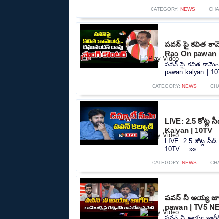
CATEGORY:
NEWS
CHA
పవన్ పై కవిత కామ
Rao On pawan k
పవన్ పై కవిత కామెం
pawan kalyan | 10T
CATEGORY:
NEWS
CH
LIVE: 2.5 కోట్ల స
Kalyan | 10TV
LIVE: 2.5 కోట్ల సీడ
10TV.....»»
CATEGORY:
NEWS
CH
పవన్ నీ అయ్య జ
pawan | TV5 N
పవన్ నీ అయ్య జాగీ