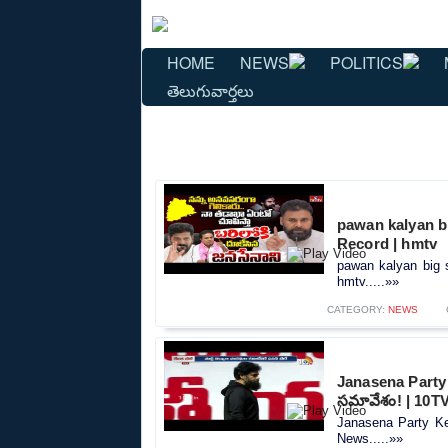
HOME
NEWS
POLITICS
తెలుగువార్తలు
pawan kalyan bi
Record | hmtv
pawan kalyan big 
hmtv.....»»
CATEGORY:
NEWS
Janasena Party 
సమావేశం! | 10T
Janasena Party Ke
News.....»»