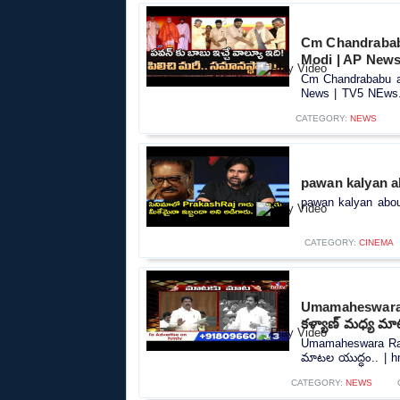
Cm Chandrababu
Modi | AP News
Cm Chandrababu an
News | TV5 NEws..
CATEGORY:
NEWS
pawan kalyan ab
pawan kalyan about
CATEGORY:
CINEMA
Umamaheswara 
కళ్యాణ్ మధ్య మా
Umamaheswara Rao
మాటల యుద్ధం.. | hm
CATEGORY:
NEWS