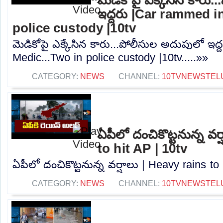
ఇద్దరు |Car rammed i
police custody |10tv
మెడికోపై ఎక్కేసిన కారు...పోలీసుల అదుపులో ఇద
Medic...Two in police custody |10tv.....»»
CATEGORY:
NEWS
CHANNEL:
10TVNEWSTEL
ఏపీలో దంచికొట్టనున్న వర
to hit AP | 10tv
ఏపీలో దంచికొట్టనున్న వర్షాలు | Heavy rains to 
CATEGORY:
NEWS
CHANNEL:
10TVNEWSTEL