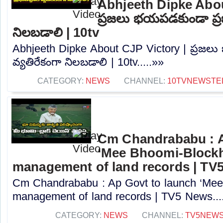
Abhjeeth Dipke Abou
ప్రజలు భయపడకుండా ప్రభు
నిలబడాలి | 10tv
Abhjeeth Dipke About CJP Victory | ప్రజలు
వ్యతిరేకంగా నిలబడాలి | 10tv.....»»
CATEGORY:
NEWS
CHANNEL:
10TVNEWSTE
Cm Chandrababu : A
‘Mee Bhoomi-Blockh
management of land records | TV
Cm Chandrababu : Ap Govt to launch ‘Mee 
management of land records | TV5 News...
CATEGORY:
NEWS
CHANNEL:
TV5NEW