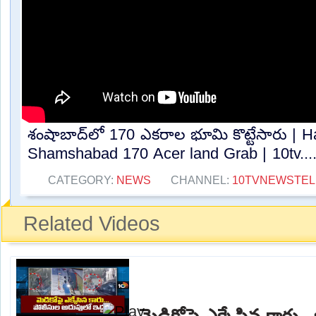
శంషాబాద్‌లో 170 ఎకరాల భూమి కొట్టేసారు | 
Shamshabad 170 Acer land Grab | 10tv...
CATEGORY:
NEWS
CHANNEL:
10TVNEWSTE
Related Videos
మెడికోపై ఎక్కేసిన కారు