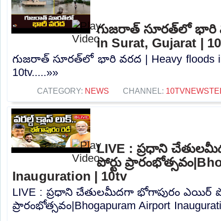
గుజరాత్‌ సూరత్‌లో భార
in Surat, Gujarat | 1
గుజరాత్‌ సూరత్‌లో భారి వరద | Heavy floods i
10tv.....»»
CATEGORY:
NEWS
CHANNEL:
10TVNEWSTE
LIVE : ప్రధాని చేతులమ
పోర్టు ప్రారంభోత్సవం|
Inauguration | 10tv
LIVE : ప్రధాని చేతులమీదగా భోగాపురం ఎయిర్ పో
ప్రారంభోత్సవం|Bhogapuram Airport Inauguratio