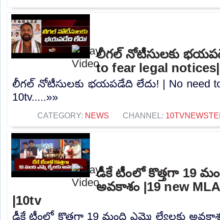
లీగల్ నోటీసులకు భయపడ
to fear legal notices
లీగల్ నోటీసులకు భయపడేది లేదు! | No need to 
10tv.....»»
CATEGORY:
NEWS
CHANNEL:
10TVNEWSTE
డీకే టీంలో కొత్తగా 19 మం
అవకాశం |19 new MLA
|10tv
డీకే టీంలో కొత్తగా 19 మంది ఎమ్మె ల్యేలకు అవక