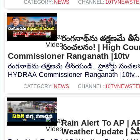
CATEGORY:
NEWS
CHANNEL:
10TVNEWSTE
రంగనాథ్‎ను తక్షణమే తీసేయ
సంచలనం! | High Co
Commissioner Ranganath |10tv
రంగనాథ్‎ను తక్షణమే తీసేయండి.. హై‎కోర్టు సంచ
HYDRAA Commissioner Ranganath |10tv...
CATEGORY:
NEWS
CHANNEL:
10TVNEWSTE
Rain Alert To AP | A
Weather Update | ఏపీక