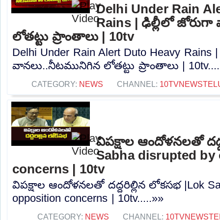
Delhi Under Rain Al
Rains | ఢిల్లీలో జోరుగ
లోతట్టు ప్రాంతాలు | 10tv
Delhi Under Rain Alert Duto Heavy Rains | ఢ
వానలు..నీటమునిగిన లోతట్టు ప్రాంతాలు | 10tv...
CATEGORY:
NEWS
CHANNEL:
10TVNEWSTEL
విపక్షాల ఆందోళనలతో దద్
Sabha disrupted by 
concerns | 10tv
విపక్షాల ఆందోళనలతో దద్దరిల్లిన లోకసభ |Lok S
opposition concerns | 10tv.....»»
CATEGORY:
NEWS
CHANNEL:
10TVNEWSTE