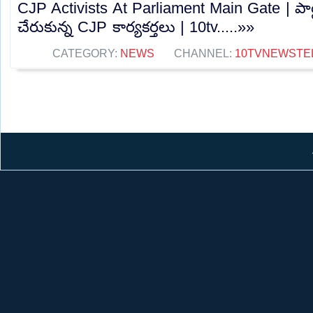
CJP Activists At Parliament Main Gate | పార్ల
చేరుకున్న CJP కార్యకర్తలు | 10tv.....»»
CATEGORY:
NEWS
CHANNEL:
10TVNEWSTE