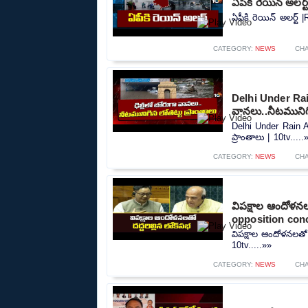
ఏపీకి రెయిన్ అలర్
ఏపీకి రెయిన్ అలర్ట్ 
CATEGORY:
NEWS
CH
Delhi Under Rain
వానలు..నీటమునిగి
Delhi Under Rain A
ప్రాంతాలు | 10tv.....
CATEGORY:
NEWS
CH
విపక్షాల ఆందోళన
opposition conc
విపక్షాల ఆందోళనలతో
10tv.....»»
CATEGORY:
NEWS
CH