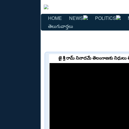
HOME
NEWS
POLITICS
తెలుగువార్తలు
జై శ్రీ రామ్ నినాదమే తెలంగాణకు నిధులు