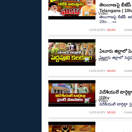
తెలంగాణపై బీజేప
Telangana | 10t
తెలంగాణపై బీజేపీ అ
10tv.....»»
CATEGORY:
NEWS
CHAN
ఏలూరు జిల్లాలో పె
ఏలూరు జిల్లాలో పెద్ద
CATEGORY:
NEWS
CHAN
విదేశీయులే టార్గె
|10tv
విదేశీయులే టార్గెట్గా
CATEGORY:
NEWS
CHAN