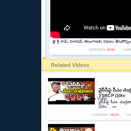
జై శ్రీ రామ్ నినాదమే తెలంగాణకు నిధులు తీసుకొచ్చ
CATEGORY:
NEWS
CHA
Related Videos
వైసీపీపై సీఎం చ
YSRCP |10tv
వైసీపీపై సీఎం చంద
|10tv.....»»
CATEGORY:
NEWS
C