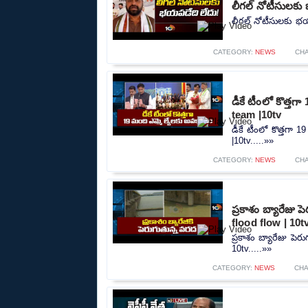
లీగల్ నోటీసులకు 
లీగల్ నోటీసులకు భయప
CATEGORY:
NEWS
CH
డీకే టీంలో కొత్త
team |10tv
డీకే టీంలో కొత్తగా
|10tv.....»»
CATEGORY:
NEWS
CH
ప్రకాశం బ్యారేజు
flood flow | 10t
ప్రకాశం బ్యారేజు పె
10tv.....»»
CATEGORY:
NEWS
CH