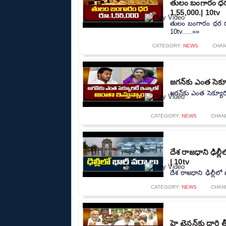
తులం బంగారం ధర 
1,55,000.| 10tv
తులం బంగారం ధర రూ
10tv.....»»
CATEGORY:
NEWS
CHAN
జగన్‌కు ఎంత సెక్
జగన్‌కు ఎంత సెక్యూర
CATEGORY:
NEWS
CHAN
దేశ రాజధాని ఢిల్
| 10tv
దేశ రాజధాని ఢిల్లీల
CATEGORY:
NEWS
CHAN
హై టెన్షన్‌కు దార