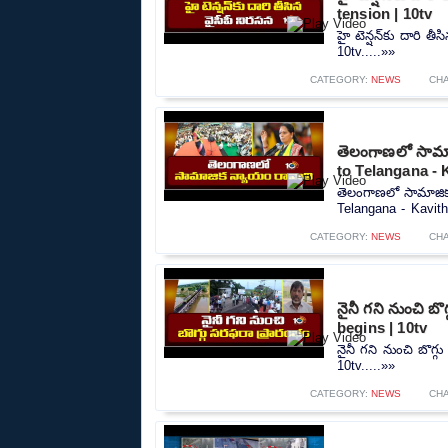
tension | 10tv
హై టెన్షన్‌కు దారి 
10tv.....»»
CATEGORY:
NEWS
CH
తెలంగాణలో సామాజ
to Telangana - 
తెలంగాణలో సామాజిక
Telangana - Kavitha
CATEGORY:
NEWS
CH
నైనీ గని నుంచి బ
begins | 10tv
నైనీ గని నుంచి బొగ్
10tv.....»»
CATEGORY:
NEWS
CH