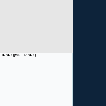
_160x600}
{fAD1_120x600}