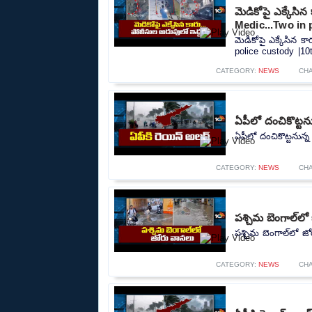
మెడికోపై ఎక్కేసి
Medic...Two in 
మెడికోపై ఎక్కేసిన 
police custody |10t
CATEGORY:
NEWS
CH
ఏపీలో దంచికొట్టను
ఏపీలో దంచికొట్టనున్న
CATEGORY:
NEWS
CH
పశ్చిమ బెంగాల్‌ల
పశ్చిమ బెంగాల్‌లో జ
CATEGORY:
NEWS
CH