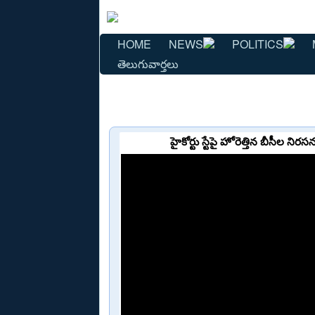
HOME
NEWS
POLITICS
తెలుగువార్తలు
హైకోర్టు స్టేపై హోరెత్తిన బీసీల న