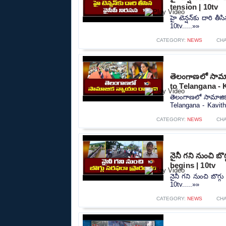
tension | 10tv
హై టెన్షన్‌కు దారి 
10tv.....»»
CATEGORY:
NEWS
CH
తెలంగాణలో సామాజ
to Telangana - 
తెలంగాణలో సామాజిక
Telangana - Kavitha
CATEGORY:
NEWS
CH
నైనీ గని నుంచి బ
begins | 10tv
నైనీ గని నుంచి బొగ్
10tv.....»»
CATEGORY:
NEWS
CH