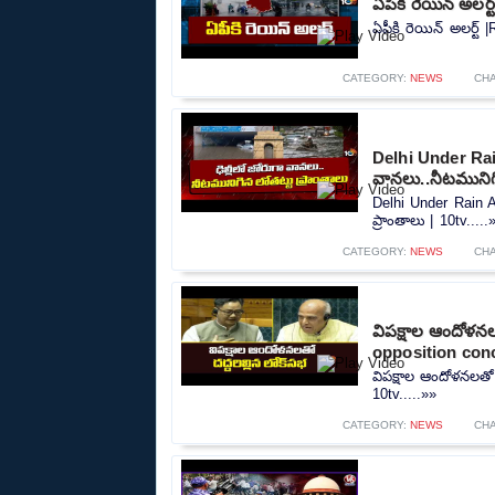
ఏపీకి రెయిన్ అలర్
ఏపీకి రెయిన్ అలర్ట్ 
CATEGORY:
NEWS
CH
Delhi Under Rain
వానలు..నీటమునిగి
Delhi Under Rain A
ప్రాంతాలు | 10tv.....
CATEGORY:
NEWS
CH
విపక్షాల ఆందోళన
opposition conc
విపక్షాల ఆందోళనలతో
10tv.....»»
CATEGORY:
NEWS
CH