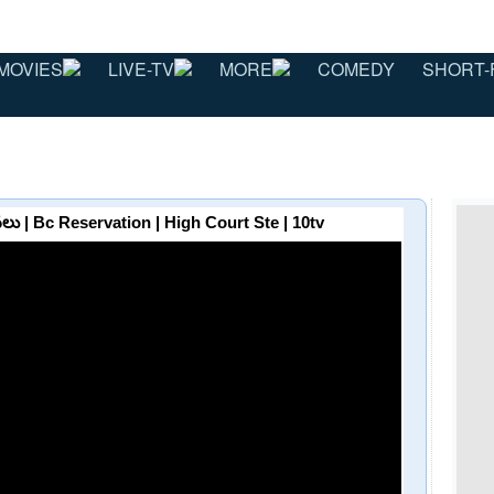
MOVIES
LIVE-TV
MORE
COMEDY
SHORT-
ిరసనలు | Bc Reservation | High Court Ste | 10tv