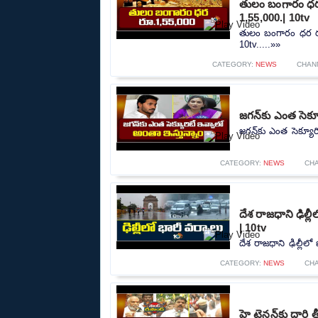
తులం బంగారం ధర 
1,55,000.| 10tv
తులం బంగారం ధర రూ
10tv.....»»
CATEGORY:
NEWS
CHAN
జగన్‌కు ఎంత సెక్
జగన్‌కు ఎంత సెక్యూర
CATEGORY:
NEWS
CH
దేశ రాజధాని ఢిల్
| 10tv
దేశ రాజధాని ఢిల్లీల
CATEGORY:
NEWS
CH
హై టెన్షన్‌కు దార