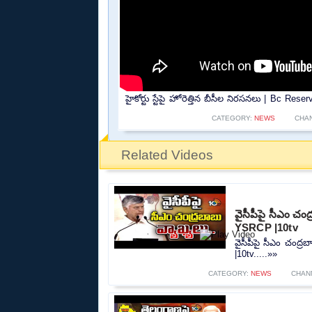
హైకోర్టు స్టేపై హోరెత్తిన బీసీల నిరసనలు | Bc Rese
CATEGORY:
NEWS
CHA
Related Videos
వైసీపీపై సీఎం చ
YSRCP |10tv
వైసీపీపై సీఎం చంద
|10tv.....»»
CATEGORY:
NEWS
CHAN