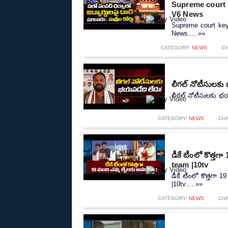
Supreme court 
V6 News
Supreme court ke
News.....»»
CATEGORY:
NEWS
CH
లీగల్ నోటీసులకు 
లీగల్ నోటీసులకు భయప
CATEGORY:
NEWS
CH
డీకే టీంలో కొత్త
team |10tv
డీకే టీంలో కొత్తగా
|10tv.....»»
CATEGORY:
NEWS
CH