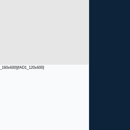
_160x600}
{fAD1_120x600}