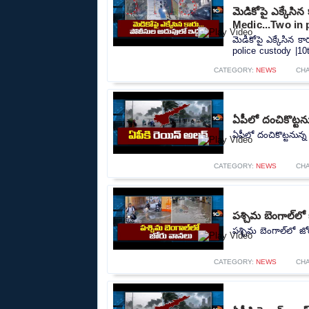
మెడికోపై ఎక్కేసి
Medic...Two in 
మెడికోపై ఎక్కేసిన 
police custody |10t
CATEGORY:
NEWS
CH
ఏపీలో దంచికొట్టను
ఏపీలో దంచికొట్టనున్న
CATEGORY:
NEWS
CH
పశ్చిమ బెంగాల్‌ల
పశ్చిమ బెంగాల్‌లో జ
CATEGORY:
NEWS
CH