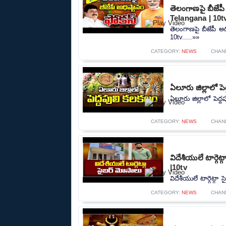
తెలంగాణపై బీజేప
Telangana | 10t
తెలంగాణపై బీజేపీ అ
10tv.....»»
CATEGORY:
NEWS
CHAN
ఏలూరు జిల్లాలో పె
ఏలూరు జిల్లాలో పెద్ద
CATEGORY:
NEWS
CHAN
విదేశీయులే టార్గె
|10tv
విదేశీయులే టార్గెట్గా
CATEGORY:
NEWS
CHAN