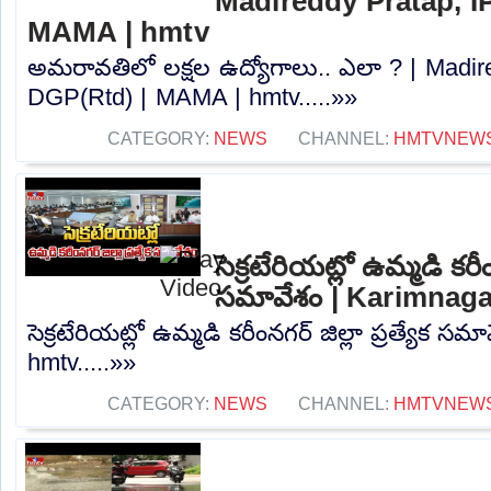
Madireddy Pratap, I
MAMA | hmtv
అమరావతిలో లక్షల ఉద్యోగాలు.. ఎలా ? | Madir
DGP(Rtd) | MAMA | hmtv.....»»
CATEGORY:
NEWS
CHANNEL:
HMTVNEW
సెక్రటేరియట్లో ఉమ్మడి కరీంన
సమావేశం | Karimnaga
సెక్రటేరియట్లో ఉమ్మడి కరీంనగర్ జిల్లా ప్రత్యేక స
hmtv.....»»
CATEGORY:
NEWS
CHANNEL:
HMTVNEW