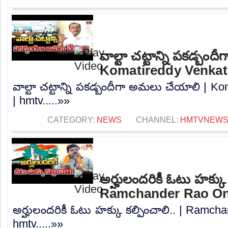
వాల్టా చట్టాన్ని పకడ్బం
Komatireddy Venkat
వాల్టా చట్టాన్ని పకడ్బందీగా అమలు చేయాలి | 
| hmtv.....»»
CATEGORY:
NEWS
CHANNEL:
HMTVNEW
అర్హులందరికీ ఓటు హక్కు క
Ramchander Rao On 
అర్హులందరికీ ఓటు హక్కు కల్పించాలి.. | Ramch
hmtv.....»»