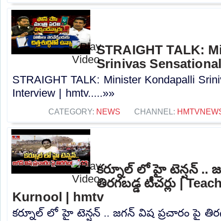
STRAIGHT TALK: Min
Srinivas Sensational
STRAIGHT TALK: Minister Kondapalli Srini
Interview | hmtv.....»»
CATEGORY:
NEWS
CHANNEL:
HMTVNEW
కర్నూల్ లో హై టెన్షన్ .. 
తిరగబడ్డ టీచర్లు | Teac
Kurnool | hmtv
కర్నూల్ లో హై టెన్షన్ .. జగన్ విష ప్రచారం పై తి