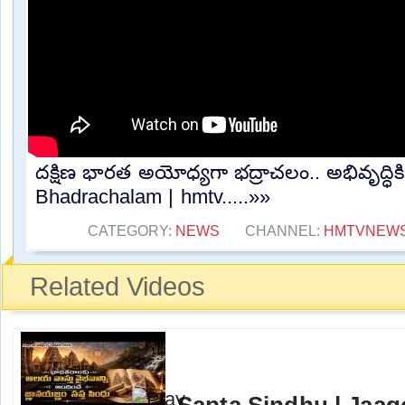
దక్షిణ భారత అయోధ్యగా భద్రాచలం.. అభివృద్ధిక
Bhadrachalam | hmtv.....»»
CATEGORY:
NEWS
CHANNEL:
HMTVNEW
Related Videos
Sapta Sindhu | Jaag