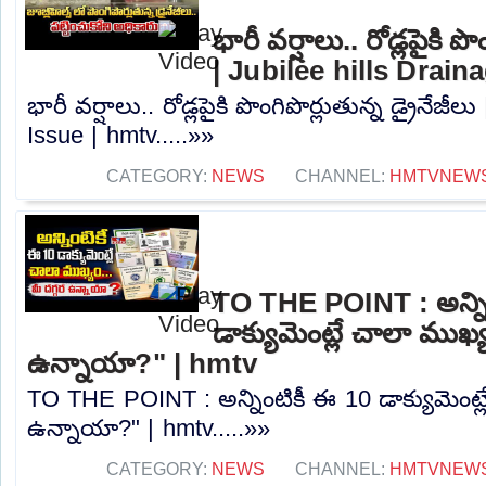
భారీ వర్షాలు.. రోడ్లపైకి పొ
| Jubilee hills Drain
భారీ వర్షాలు.. రోడ్లపైకి పొంగిపొర్లుతున్న డ్రైనేజీ
Issue | hmtv.....»»
CATEGORY:
NEWS
CHANNEL:
HMTVNEW
TO THE POINT : అన్ని
డాక్యుమెంట్లే చాలా ముఖ్య
ఉన్నాయా?" | hmtv
TO THE POINT : అన్నింటికీ ఈ 10 డాక్యుమెంట్ల
ఉన్నాయా?" | hmtv.....»»
CATEGORY:
NEWS
CHANNEL:
HMTVNEW