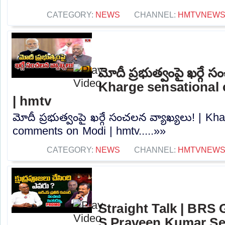
CATEGORY:
NEWS
CHANNEL:
HMTVNEW
మోదీ ప్రభుత్వంపై ఖర్గే 
Kharge sensational
| hmtv
మోదీ ప్రభుత్వంపై ఖర్గే సంచలన వ్యాఖ్యలు! | Kh
comments on Modi | hmtv.....»»
CATEGORY:
NEWS
CHANNEL:
HMTVNEW
Straight Talk | BRS 
S Praveen Kumar Sen