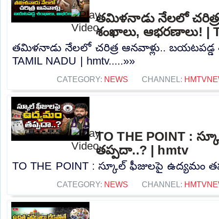
తమిళనాడు నేలలో చరిత్
శంఖాలు, ఆభరణాలు! |
తమిళనాడు నేలలో చరిత్ర ఆనవాళ్లు.. బయటపడ్డ
TAMIL NADU | hmtv.....»»
CATEGORY:
NEWS
CHANNEL:
HMTVNE
TO THE POINT : స్కూ
తప్పదా..? | hmtv
TO THE POINT : స్కూల్ ఫీజులపై ఉద్యమం తప్ప
CATEGORY:
NEWS
CHANNEL:
HMTVNE