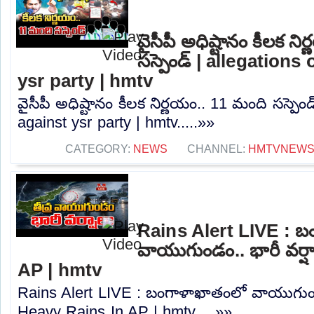
వైసీపీ అధిష్టానం కీలక న
సస్పెండ్ | allegations
ysr party | hmtv
వైసీపీ అధిష్టానం కీలక నిర్ణయం.. 11 మంది సస్పెండ
against ysr party | hmtv.....»»
CATEGORY:
NEWS
CHANNEL:
HMTVNEW
Rains Alert LIVE : 
వాయుగుండం.. భారీ వర్ష
AP | hmtv
Rains Alert LIVE : బంగాళాఖాతంలో వాయుగుండం
Heavy Rains In AP | hmtv.....»»