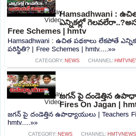
Hamsadhwani : ఉచిత 
ఎన్నికల్లో గెలవలేరా..?అసల
Free Schemes | hmtv
Hamsadhwani : ఉచిత పథకాలు లేకపోతే ఎన్నికల
పరిస్థితి? | Free Schemes | hmtv.....»»
CATEGORY:
NEWS
CHANNEL:
HMTVNE
జగన్ పై దండెత్తిన ఉపా
Fires On Jagan | hm
జగన్ పై దండెత్తిన ఉపాధ్యాయులు | Teachers F
hmtv.....»»
CATEGORY:
NEWS
CHANNEL:
HMTVNEW