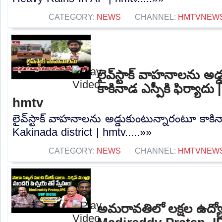
CATEGORY:
NEWS
CHANNEL:
HMTVNEW
లైవ్‌స్టాక్ వాహనాలను అ
కాకినాడ ఎస్పీకి ఫిర్యాదు
hmtv
లైవ్‌స్టాక్ వాహనాలను అడ్డుకుంటున్నారంటూ కాకినా
Kakinada district | hmtv.....»»
CATEGORY:
NEWS
CHANNEL:
HMTVNEW
అమరావతిలో లక్షల ఉద్యో