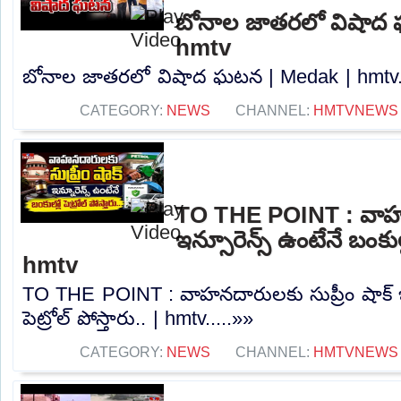
బోనాల జాతరలో విషాద
hmtv
బోనాల జాతరలో విషాద ఘటన | Medak | hmtv..
CATEGORY:
NEWS
CHANNEL:
HMTVNEWS
TO THE POINT : వాహనద
ఇన్సూరెన్స్ ఉంటేనే బంకుల్లో
hmtv
TO THE POINT : వాహనదారులకు సుప్రీం షాక్ ఇన్
పెట్రోల్ పోస్తారు.. | hmtv.....»»
CATEGORY:
NEWS
CHANNEL:
HMTVNEWS