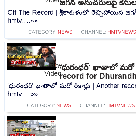
జగన్ అనుచరులపై కేసుల
Off The Record | శ్రీకాకుళంలో రెచ్చిపోయిన జ
hmtv.....»»
CATEGORY:
NEWS
CHANNEL:
HMTVNEW
'ధురంధర్‌' ఖాతాలో మరో ర
record for Dhurandh
'ధురంధర్‌' ఖాతాలో మరో రికార్డు | Another rec
hmtv.....»»
CATEGORY:
NEWS
CHANNEL:
HMTVNEWS