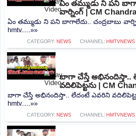
ఏం తమ్ముడు ని పని బాగా
వార్నింగ్ | CM Chand
ఏం తమ్ముడు ని పని బాగాలేదు.. చంద్రబాబు వార్
hmtv.....»»
CATEGORY:
NEWS
CHANNEL:
HMTVNEWS
బాగా చేస్తే అభినందిస్తా..
వదిలిపెట్టను | CM Ch
బాగా చేస్తే అభినందిస్తా.. లేదంటే ఎవరిని వదిలి
hmtv.....»»
CATEGORY:
NEWS
CHANNEL:
HMTVNEWS