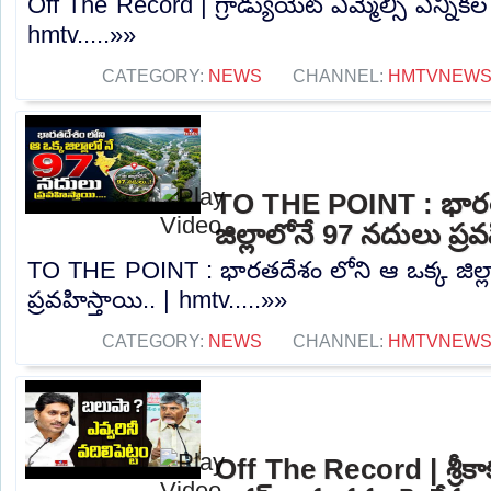
Off The Record | గ్రాడ్యుయేట్ ఎమ్మెల్సీ ఎన్నికల
hmtv.....»»
CATEGORY:
NEWS
CHANNEL:
HMTVNEW
TO THE POINT : భారత
జిల్లాలోనే 97 నదులు ప్ర
TO THE POINT : భారతదేశం లోని ఆ ఒక్క జిల్
ప్రవహిస్తాయి.. | hmtv.....»»
CATEGORY:
NEWS
CHANNEL:
HMTVNEW
Off The Record | శ్రీక