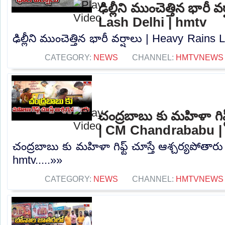
ఢిల్లీని ముంచెత్తిన భారీ
Lash Delhi | hmtv
ఢిల్లీని ముంచెత్తిన భారీ వర్షాలు | Heavy Rains 
CATEGORY:
NEWS
CHANNEL:
HMTVNEWS
చంద్రబాబు కు మహిళా గిఫ్
| CM Chandrababu |
చంద్రబాబు కు మహిళా గిఫ్ట్ చూస్తే ఆశ్చర్యపోత
hmtv.....»»
CATEGORY:
NEWS
CHANNEL:
HMTVNEWS