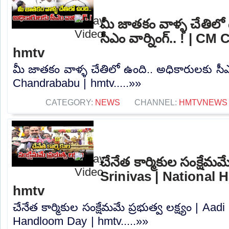
మీ జాతకం వాళ్ళ చేతిలో
సీఎం వార్నింగ్.. ! | C
hmtv
మీ జాతకం వాళ్ళ చేతిలో ఉంది.. అధికారులకు సీఎం
Chandrababu | hmtv.....»»
CATEGORY:
NEWS
CHANNEL:
HMTVNEWS
చేనేత కార్మికుల సంక్షేమమే
Srinivas | National
hmtv
చేనేత కార్మికుల సంక్షేమమే ప్రభుత్వ లక్ష్యం | Aad
Handloom Day | hmtv.....»»