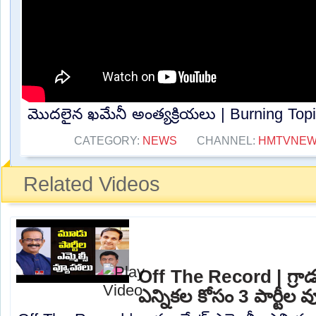
మొదలైన ఖమేనీ అంత్యక్రియలు | Burning Topic
CATEGORY:
NEWS
CHANNEL:
HMTVNE
Related Videos
Off The Record | గ్రాడ్
ఎన్నికల కోసం 3 పార్టీల 