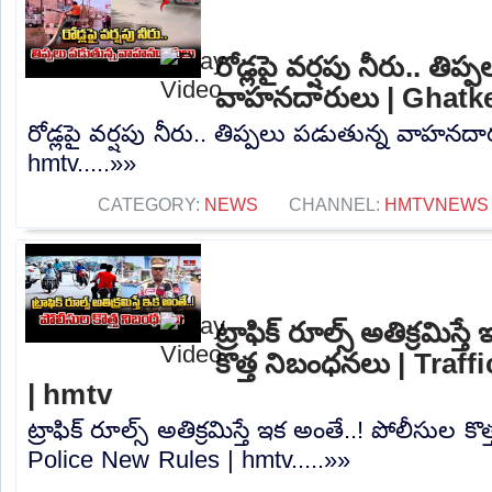
రోడ్లపై వర్షపు నీరు.. తిప
వాహనదారులు | Ghatke
రోడ్లపై వర్షపు నీరు.. తిప్పలు పడుతున్న వాహనద
hmtv.....»»
CATEGORY:
NEWS
CHANNEL:
HMTVNEWS
ట్రాఫిక్ రూల్స్ అతిక్రమిస్
కొత్త నిబంధనలు | Traf
| hmtv
ట్రాఫిక్ రూల్స్ అతిక్రమిస్తే ఇక అంతే..! పోలీసుల క
Police New Rules | hmtv.....»»