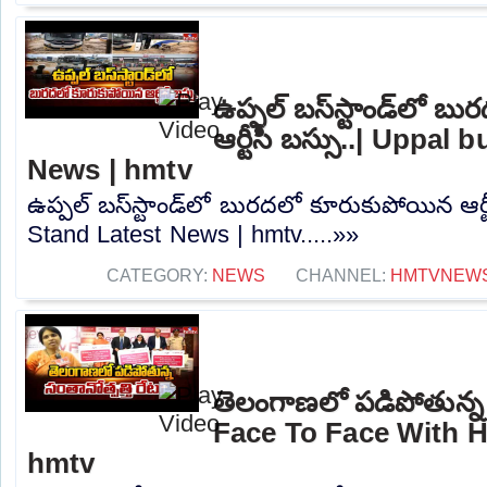
ఉప్పల్ బస్‌స్టాండ్‌లో 
ఆర్టీసీ బస్సు..| Uppal
News | hmtv
ఉప్పల్ బస్‌స్టాండ్‌లో బురదలో కూరుకుపోయిన ఆర్ట
Stand Latest News | hmtv.....»»
CATEGORY:
NEWS
CHANNEL:
HMTVNEW
తెలంగాణలో పడిపోతున్న సం
Face To Face With H
hmtv