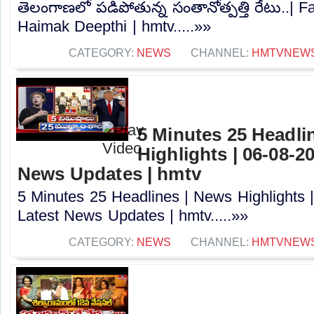
తెలంగాణలో పడిపోతున్న సంతానోత్పత్తి రేటు..| 
Haimak Deepthi | hmtv.....»»
CATEGORY:
NEWS
CHANNEL:
HMTVNEW
5 Minutes 25 Headli
Highlights | 06-08-2
News Updates | hmtv
5 Minutes 25 Headlines | News Highlights 
Latest News Updates | hmtv.....»»
CATEGORY:
NEWS
CHANNEL:
HMTVNEW