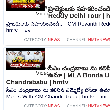
ప్రాజెక్టులకు సహకరించం
Reddy Delhi Tour | 
ప్రాజెక్టులకు సహకరించండి.. | CM Revanth Red
hmtv.....»»
CATEGORY:
NEWS
CHANNEL:
HMTVNEW
సీఎం చంద్రబాబు ను కలిసి
ఉమా | MLA Bonda U
Chandrababu | hmtv
సీఎం చంద్రబాబు ను కలిసిన ఎమ్మెల్యే బోండా 
Meets With CM Chandrababu | hmtv.....»»
CATEGORY:
NEWS
CHANNEL:
HMTVNEW