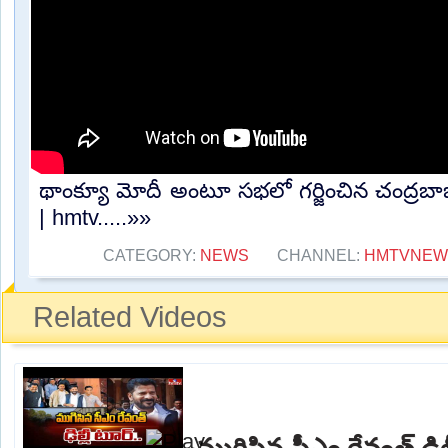
థాంక్యూ మోదీ అంటూ సభలో గర్జించిన చంద్ర
| hmtv.....»»
CATEGORY:
NEWS
CHANNEL:
HMTVNEW
Related Videos
ముగిసిన సీఎం రేవంత్ ఢిల