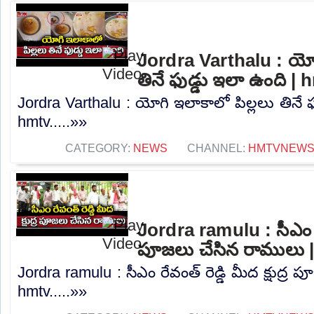
Jordra Varthalu : యోగ
తినే ఫుడ్డు ఇలా ఉంది | 
Jordra Varthalu : యోగి ఇలాకాలో పిల్లలు తినే ఫ
hmtv.....»»
CATEGORY:
NEWS
CHANNEL:
HMTVNEW
Jordra ramulu : సీఎం రేవం
పూజలు చేసిన రాములు 
Jordra ramulu : సీఎం రేవంత్ రెడ్డి మీద క్షుద్ర
hmtv.....»»