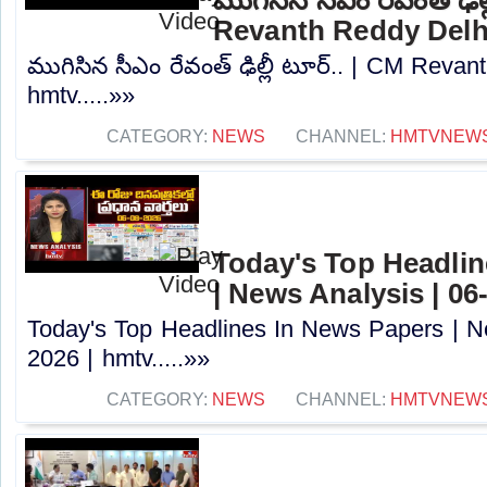
Revanth Reddy Delhi
ముగిసిన సీఎం రేవంత్ ఢిల్లీ టూర్.. | CM Revan
hmtv.....»»
CATEGORY:
NEWS
CHANNEL:
HMTVNEW
Today's Top Headlin
| News Analysis | 06
Today's Top Headlines In News Papers | N
2026 | hmtv.....»»
CATEGORY:
NEWS
CHANNEL:
HMTVNEW