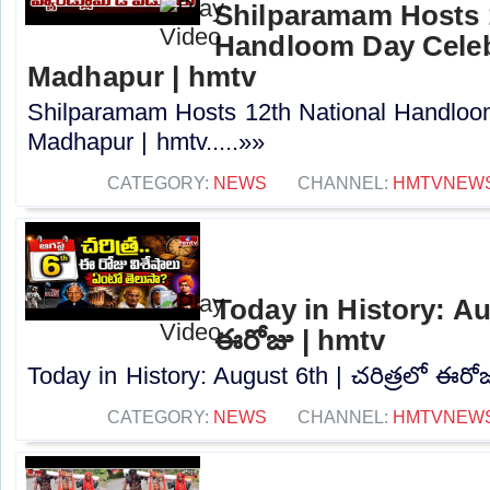
Shilparamam Hosts 
Handloom Day Celeb
Madhapur | hmtv
Shilparamam Hosts 12th National Handloom
Madhapur | hmtv.....»»
CATEGORY:
NEWS
CHANNEL:
HMTVNEW
Today in History: Aug
ఈరోజు | hmtv
Today in History: August 6th | చరిత్రలో ఈరోజు
CATEGORY:
NEWS
CHANNEL:
HMTVNEW