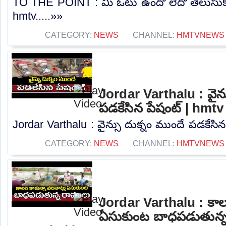
TO THE POINT : మీ ఓటు ఉందో లేదో తెలుసుక
hmtv.....»»
CATEGORY:
NEWS
CHANNEL:
HMTVNEWS
Jordar Varthalu : వైన్
పడకేసిన పేషంట్ | hmtv
Jordar Varthalu : వైన్సు దుక్నం ముందే పడకేసిన
CATEGORY:
NEWS
CHANNEL:
HMTVNEWS
Jordar Varthalu : కాలం
ఏసుకుంట బాధపడుతున్న