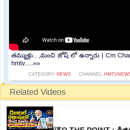
తమ్ముళ్లు.. ,మంచి జోష్ లో ఉన్నారు | Cm C
hmtv.....»»
CATEGORY:
NEWS
CHANNEL:
HMTVNEW
Related Videos
TO THE POINT : డిజిటల్ 