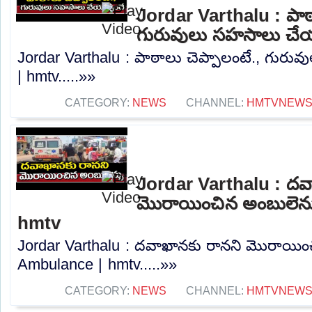
Jordar Varthalu : పాఠా
గురువులు సహసాలు చేయా
Jordar Varthalu : పాఠాలు చెప్పాలంటే., గురు
| hmtv.....»»
CATEGORY:
NEWS
CHANNEL:
HMTVNEW
Jordar Varthalu : దవ
మొరాయించిన అంబులెన్
hmtv
Jordar Varthalu : దవాఖానకు రానని మొరాయించ
Ambulance | hmtv.....»»
CATEGORY:
NEWS
CHANNEL:
HMTVNEW