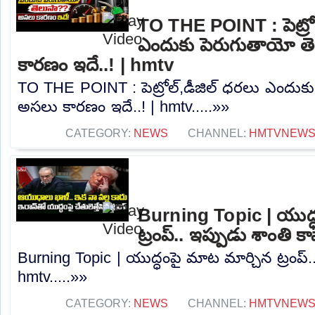
TO THE POINT : పెట్రోల
ఎందుకు పెరుగుతాయో త
కారణం ఇదే..! | hmtv
TO THE POINT : పెట్రోల్,డీజిల్ ధరలు ఎందు
అసలు కారణం ఇదే..! | hmtv.....»»
CATEGORY:
NEWS
CHANNEL:
HMTVNEW
Burning Topic | యుద్
ట్రంప్.. ఇప్పుడు శాంతి
Burning Topic | యుద్ధంపై మాట మార్చిన ట్రంప్.
hmtv.....»»
CATEGORY:
NEWS
CHANNEL:
HMTVNEW