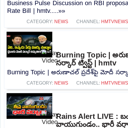
Business Pulse Discussion on RBI proposal
Rate Bill | hmtv.....»»
CATEGORY:
NEWS
CHANNEL:
HMTVNEW
Burning Topic | అరుణాచ
సర్కార్ ట్విస్ట్ | hmtv
Burning Topic | అరుణాచల్ ప్రదేశ్‌పై మోదీ సర్కార్ 
CATEGORY:
NEWS
CHANNEL:
HMTVNEW
Rains Alert LIVE : 
వాయుగుండం.. భారీ వర్ష