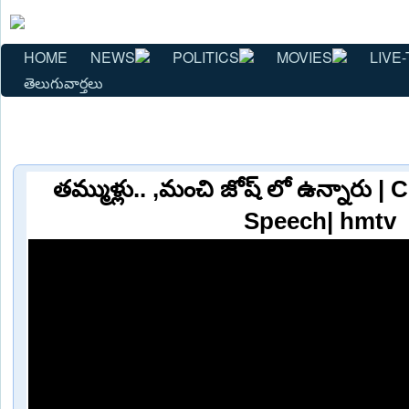
HOME
NEWS
POLITICS
MOVIES
LIVE-
తెలుగువార్తలు
తమ్ముళ్లు.. ,మంచి జోష్ లో ఉన్నారు
Speech| hmtv