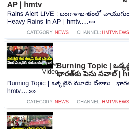
AP | hmtv
Rains Alert LIVE : బంగాళాఖాతంలో వాయుగుండం
Heavy Rains In AP | hmtv.....»»
CATEGORY:
NEWS
CHANNEL:
HMTVNEW
Burning Topic | ఒక్క
భారత్‌కు పెను సవాల్ | 
Burning Topic | ఒక్కటైన మూడు దేశాలు.. భారత్
hmtv.....»»
CATEGORY:
NEWS
CHANNEL:
HMTVNEW