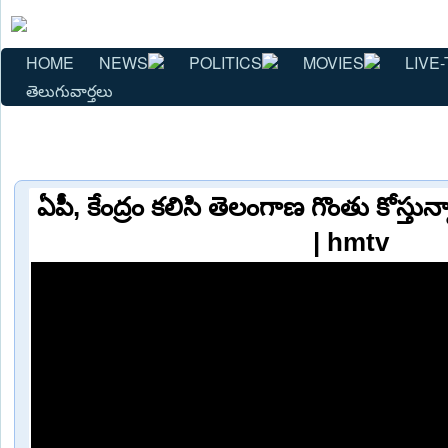
HOME
NEWS
POLITICS
MOVIES
LIVE-
తెలుగువార్తలు
ఏపీ, కేంద్రం కలిసి తెలంగాణ గొంతు కోస్తు
| hmtv