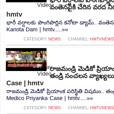
వంతెనపైకి చేరిన వరద న
hmtv
భారీ వర్షాలకు పొంగిపొర్లిన కనోటా డ్యామ్.. వంతెన
Kanota Dam | hmtv.....»»
CATEGORY:
NEWS
CHANNEL:
HMTVNEW
రాజమండ్రి మెడికో ప్రియాం
తండ్రి సంచలన వ్యాఖ్యల
Case | hmtv
రాజమండ్రి మెడికో ప్రియాంక పరిస్థితి విషమం.. తం
Medico Priyanka Case | hmtv.....»»
CATEGORY:
NEWS
CHANNEL:
HMTVNEW