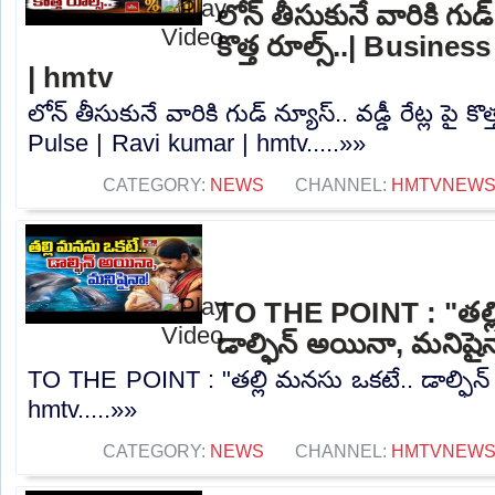
లోన్ తీసుకునే వారికి గుడ్ న
కొత్త రూల్స్..| Busine
| hmtv
లోన్ తీసుకునే వారికి గుడ్ న్యూస్.. వడ్డీ రేట్ల పై క
Pulse | Ravi kumar | hmtv.....»»
CATEGORY:
NEWS
CHANNEL:
HMTVNEW
TO THE POINT : "తల్ల
డాల్ఫిన్ అయినా, మనిషై
TO THE POINT : "తల్లి మనసు ఒకటే.. డాల్ఫిన్
hmtv.....»»
CATEGORY:
NEWS
CHANNEL:
HMTVNEW