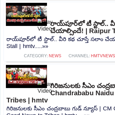
రాయ్‌పూర్‌లో టీ స్టాల్.. 
చేయాల్సిందే! | Raipur 
రాయ్‌పూర్‌లో టీ స్టాల్.. వీరి కథ చూస్తే సలాం చే
Stall | hmtv.....»»
CATEGORY:
NEWS
CHANNEL:
HMTVNEW
గిరిజనులకు సీఎం చంద్రబ
Chandrababu Naidu
Tribes | hmtv
గిరిజనులకు సీఎం చంద్రబాబు గుడ్ న్యూస్ | C