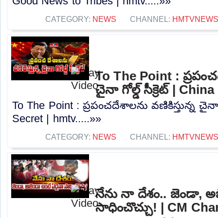
Good News to Tribes | hmtv.....»»
CATEGORY:
NEWS
CHANNEL:
HMTVNEW
To The Point : ప్రపంచద
చైనా గోల్డ్ సీక్రెట్ | C
To The Point : ప్రపంచదేశాలను వణికిస్తున్న చైనా గో
Secret | hmtv.....»»
CATEGORY:
NEWS
CHANNEL:
HMTVNEW
నేను నా దేశం.. జెండా, 
సాధించొచ్చు! | CM Ch