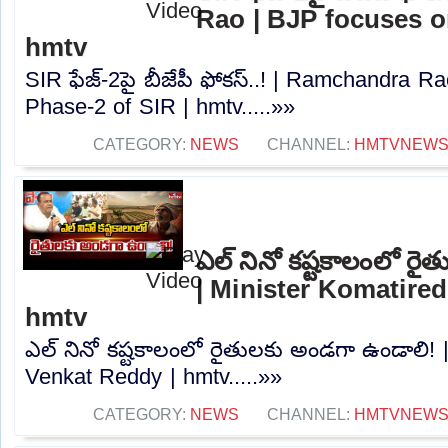
Rao | BJP focuses o
hmtv
SIR ఫేజ్-2పై బీజేపీ ఫోకస్..! | Ramchandra R
Phase-2 of SIR | hmtv.....»»
CATEGORY:
NEWS
CHANNEL:
HMTVNEW
ఎల్ నినో కష్టకాలంలో ర
| Minister Komatire
hmtv
ఎల్ నినో కష్టకాలంలో రైతులకు అండగా ఉండాలి! 
Venkat Reddy | hmtv.....»»
CATEGORY:
NEWS
CHANNEL:
HMTVNEW