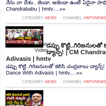
నేను నా దేశం.. జెండా, అజెండా ఉంటే ఏదైనా సాధ
Chandrababu | hmtv.....»»
CATEGORY:
NEWS
CHANNEL:
HMTVNEW
డప్పు కొట్టి..గిరిజనులతో
డ్యాన్స్! | CM Chand
Adivasis | hmtv
డప్పు కొట్టి..గిరిజనులతో కలిసి చంద్రబాబు డ్యాన
Dance With Adivasis | hmtv.....»»
CATEGORY:
NEWS
CHANNEL:
HMTVNEW