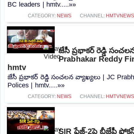
BC leaders | hmtv.....»»
CATEGORY:
NEWS
CHANNEL:
HMTVNEW
జేసీ ప్రభాకర్ రెడ్డి సంచ
Prabhakar Reddy Fire
hmtv
జేసీ ప్రభాకర్ రెడ్డి సంచలన వ్యాఖ్యలు | JC Pra
Polices | hmtv.....»»
CATEGORY:
NEWS
CHANNEL:
HMTVNEW
SIR ఫేజ్-2పై బీజేపీ ఫో