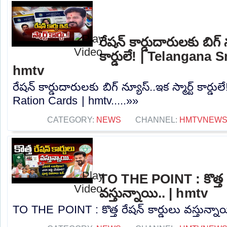
రేషన్ కార్డుదారులకు బిగ్ న
కార్డులే! | Telangana
hmtv
రేషన్ కార్డుదారులకు బిగ్ న్యూస్..ఇక స్మార్ట్ కార్
Ration Cards | hmtv.....»»
CATEGORY:
NEWS
CHANNEL:
HMTVNEW
TO THE POINT : కొత్త ర
వస్తున్నాయి.. | hmtv
TO THE POINT : కొత్త రేషన్ కార్డులు వస్తున్నాయ