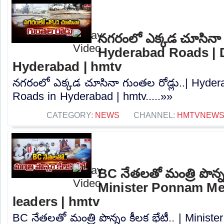
నగరంలో ఎక్కడ చూసినా గ
Hyderabad Roads | 
Hyderabad | hmtv
నగరంలో ఎక్కడ చూసినా గుంతల రోడ్లు..| Hyd
Roads in Hyderabad | hmtv.....»»
CATEGORY:
NEWS
CHANNEL:
HMTVNEW
BC నేతలతో మంత్రి పొన్నం
Minister Ponnam Me
leaders | hmtv
BC నేతలతో మంత్రి పొన్నం కీలక భేటీ.. | Minis