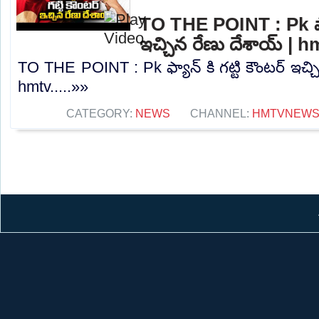
TO THE POINT : Pk ఫ్యాన
ఇచ్చిన రేణు దేశాయ్ | h
TO THE POINT : Pk ఫ్యాన్ కి గట్టి కౌంటర్ ఇచ్చ
hmtv.....»»
CATEGORY:
NEWS
CHANNEL:
HMTVNEW