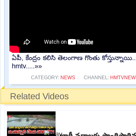
ఏపీ, కేంద్రం కలిసి తెలంగాణ గొంతు కోస్తున్నాయి
hmtv.....»»
CATEGORY:
NEWS
CHANNEL:
HMTVNEW
Related Videos
భారీ వర్షాలకు పొంగిపొర్లి