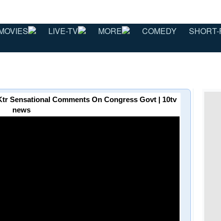
MOVIES
LIVE-TV
MORE
COMEDY
SHORT-
ు | Ktr Sensational Comments On Congress Govt | 10tv
news