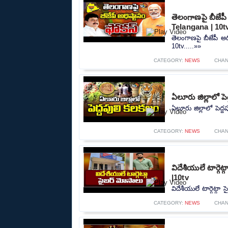
తెలంగాణపై బీజేప
Telangana | 10t
తెలంగాణపై బీజేపీ అ
10tv.....»»
CATEGORY:
NEWS
CHAN
ఏలూరు జిల్లాలో పె
ఏలూరు జిల్లాలో పెద్ద
CATEGORY:
NEWS
CHAN
విదేశీయులే టార్గె
|10tv
విదేశీయులే టార్గెట్గా
CATEGORY:
NEWS
CHAN