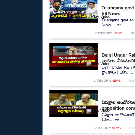
Telangana govt 
V6 News
Telangana govt to 
News.....»»
CATEGORY:
NEWS
CH
Delhi Under Rain
వానలు..నీటమునిగి
Delhi Under Rain A
ప్రాంతాలు | 10tv.....
CATEGORY:
NEWS
CH
విపక్షాల ఆందోళన
opposition conc
విపక్షాల ఆందోళనలతో
10tv.....»»
CATEGORY:
NEWS
CH