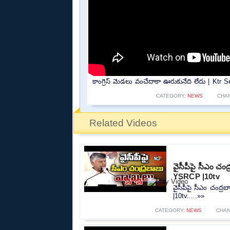
కాంగ్రెస్ మెడలు వంచేదాకా ఊరుకునేది లేదు | Kt
CATEGORY:
NEWS
CHA
Related Videos
వైసీపీపై సీఎం చ
YSRCP |10tv
వైసీపీపై సీఎం చంద
|10tv.....»»
CATEGORY:
NEWS
CHAN