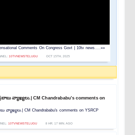
r Sensational Comments On Congress Govt | 10tv news.....»»
NNEL:
10TVNEWSTELUGU
OCT 15TH, 2025
ంద్రబాబు వ్యాఖ్యలు.| CM Chandrababu's comments on
్రబాబు వ్యాఖ్యలు.| CM Chandrababu's comments on YSRCP
NEL:
10TVNEWSTELUGU
8 HR. 17 MIN. AGO