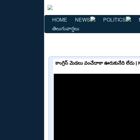
HOME
NEWS
POLITICS
తెలుగువార్తలు
కాంగ్రెస్ మెడలు వంచేదాకా ఊరుకునేది లేద