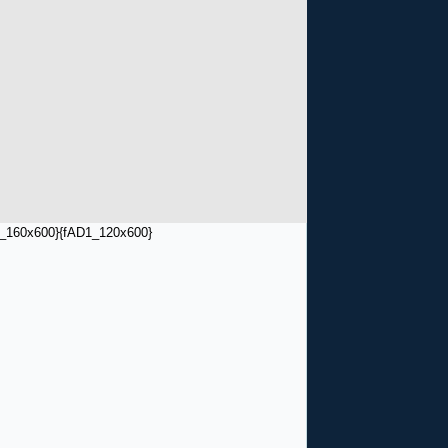
_160x600}
{fAD1_120x600}