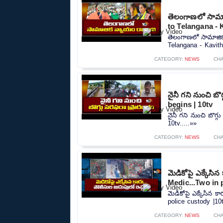
తెలంగాణలో సామాజ
to Telangana - 
తెలంగాణలో సామాజిక
Telangana - Kavitha
CATEGORY:
NEWS
CH
నైనీ గని నుంచి బ
begins | 10tv
నైనీ గని నుంచి బొగ్
10tv.....»»
CATEGORY:
NEWS
CH
మెడికోపై ఎక్కేసి
Medic...Two in 
మెడికోపై ఎక్కేసిన 
police custody |10t
CATEGORY:
NEWS
CH