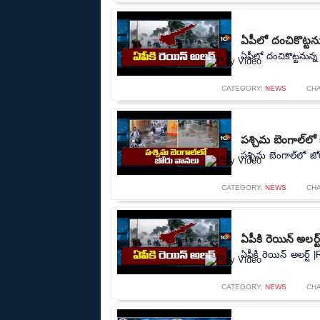
ఏపీలో దంచికొట్టను
ఏపీలో దంచికొట్టనున్న
CATEGORY:
NEWS
CH
పశ్చిమ బెంగాల్‌ల
పశ్చిమ బెంగాల్‌లో జ
CATEGORY:
NEWS
CH
ఏపీకి రెయిన్ అలర్
ఏపీకి రెయిన్ అలర్ట్ 
CATEGORY:
NEWS
CH