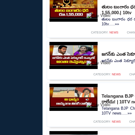
తులం బంగారం ధర 
1,55,000.| 10tv
తులం బంగారం ధర రూ
10tv.....»»
CATEGORY:
NEWS
CHAN
జగన్‌కు ఎంత సెక్
జగన్‌కు ఎంత సెక్యూర
CATEGORY:
NEWS
CH
Telangana BJP C
రాలేదు! | 10TV 
Telangana BJP Chie
10TV news.....»»
CATEGORY:
NEWS
CH