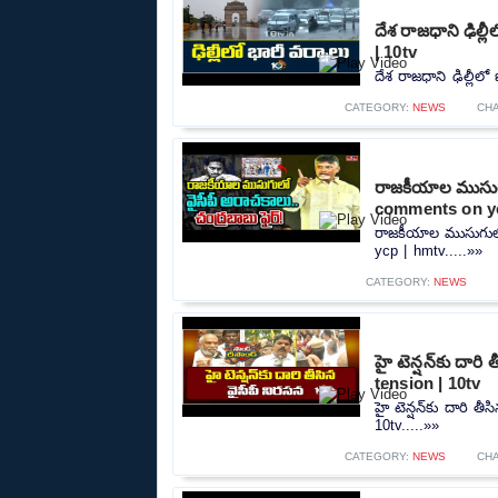
దేశ రాజధాని ఢిల్
| 10tv
దేశ రాజధాని ఢిల్లీల
CATEGORY:
NEWS
CH
రాజకీయాల ముసుగు
comments on yc
రాజకీయాల ముసుగులో
ycp | hmtv.....»»
CATEGORY:
NEWS
హై టెన్షన్‌కు దార
tension | 10tv
హై టెన్షన్‌కు దారి 
10tv.....»»
CATEGORY:
NEWS
CH