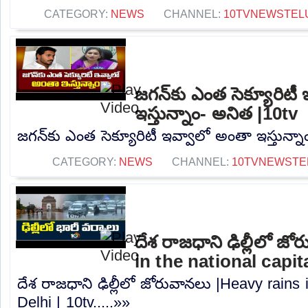
CATEGORY:
NEWS
CHANNEL:
10TVNEWSTEL
జగన్‌కు ఎంత సెక్యూరిటీ
ఇస్తున్నాం- అనిత |10tv
జగన్‌కు ఎంత సెక్యూరిటీ ఇవ్వాలో అంతా ఇస్తున్నా
CATEGORY:
NEWS
CHANNEL:
10TVNEWSTE
దేశ రాజధాని ఢిల్లీలో జ
in the national capita
దేశ రాజధాని ఢిల్లీలో జోరువానలు |Heavy rains i
Delhi | 10tv.....»»