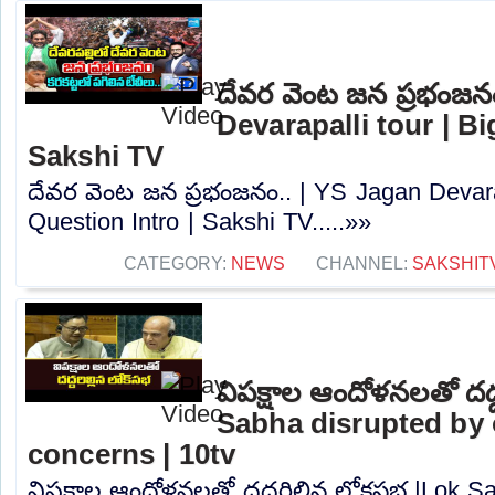
దేవర వెంట జన ప్రభంజన
Devarapalli tour | Bi
Sakshi TV
దేవర వెంట జన ప్రభంజనం.. | YS Jagan Devarap
Question Intro | Sakshi TV.....»»
CATEGORY:
NEWS
CHANNEL:
SAKSHIT
విపక్షాల ఆందోళనలతో దద్
Sabha disrupted by 
concerns | 10tv
విపక్షాల ఆందోళనలతో దద్దరిల్లిన లోకసభ |Lok S