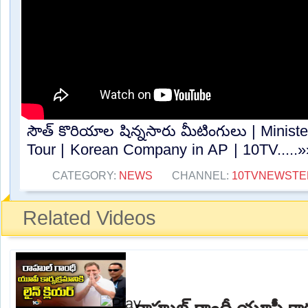
సౌత్ కొరియాల షిన్నసారు మీటింగులు | Minis
Tour | Korean Company in AP | 10TV.....»
CATEGORY:
NEWS
CHANNEL:
10TVNEWSTE
Related Videos
రాహుల్ గాంధీ యూపీ కార్యక