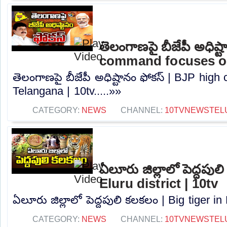
తెలంగాణపై బీజేపీ అధిష్
command focuses on
తెలంగాణపై బీజేపీ అధిష్టానం ఫోకస్ | BJP hi
Telangana | 10tv.....»»
CATEGORY:
NEWS
CHANNEL:
10TVNEWSTEL
ఏలూరు జిల్లాలో పెద్దపుల
Eluru district | 10tv
ఏలూరు జిల్లాలో పెద్దపులి కలకలం | Big tiger in E
CATEGORY:
NEWS
CHANNEL:
10TVNEWSTEL