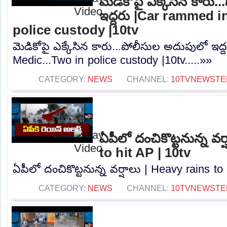
మెడికోపై ఎక్కేసిన కారు
ఇద్దరు |Car rammed i
police custody |10tv
మెడికోపై ఎక్కేసిన కారు...పోలీసుల అదుపులో ఇద
Medic...Two in police custody |10tv.....»»
CATEGORY:
NEWS
CHANNEL:
10TVNEWSTE
ఏపీలో దంచికొట్టనున్న వర
to hit AP | 10tv
ఏపీలో దంచికొట్టనున్న వర్షాలు | Heavy rains to 
CATEGORY:
NEWS
CHANNEL:
10TVNEWSTE