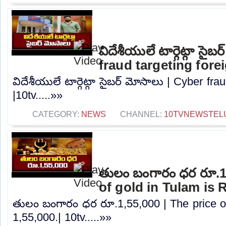
విదేశీయులే టార్గెట్గా సైబ
fraud targeting fore
విదేశీయులే టార్గెట్గా సైబర్ మోసాలు | Cyber ​​fr
|10tv.....»»
CATEGORY:
NEWS
CHANNEL:
10TVNEWSTEL
తులం బంగారం ధర రూ.1,
of gold in Tulam is R
తులం బంగారం ధర రూ.1,55,000 | The price of
1,55,000.| 10tv.....»»