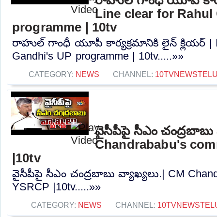
Line clear for Rahu
programme | 10tv
రాహుల్ గాంధీ యూపీ కార్యక్రమానికి లైన్ క్లియర్ |
Gandhi's UP programme | 10tv.....»»
CATEGORY:
NEWS
CHANNEL:
10TVNEWSTEL
వైసీపీపై సీఎం చంద్రబాబు
Chandrababu's co
|10tv
వైసీపీపై సీఎం చంద్రబాబు వ్యాఖ్యలు.| CM Ch
YSRCP |10tv.....»»
CATEGORY:
NEWS
CHANNEL:
10TVNEWSTEL