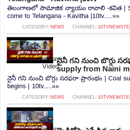
తెలంగాణలో సామాజిక న్యాయం రావాలి -కవిత | S
come to Telangana - Kavitha |10tv.....»»
CATEGORY:
NEWS
CHANNEL:
10TVNEWSTE
నైనీ గని నుంచి బొగ్గు స
supply from Naini mi
నైనీ గని నుంచి బొగ్గు సరఫరా ప్రారంభం | Coal 
begins | 10tv.....»»
CATEGORY:
NEWS
CHANNEL:
10TVNEWSTE