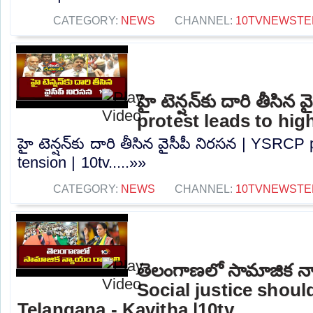
CATEGORY:
NEWS
CHANNEL:
10TVNEWSTE
హై టెన్షన్‌కు దారి తీసి
protest leads to high
హై టెన్షన్‌కు దారి తీసిన వైసీపీ నిరసన | YSRCP
tension | 10tv.....»»
CATEGORY:
NEWS
CHANNEL:
10TVNEWSTE
తెలంగాణలో సామాజిక న్
Social justice shou
Telangana - Kavitha |10tv