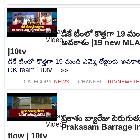
డీకే టీంలో కొత్తగా 19 మం
అవకాశం |19 new MLA
|10tv
డీకే టీంలో కొత్తగా 19 మంది ఎమ్మె ల్యేలకు అవక
DK team |10tv.....»»
CATEGORY:
NEWS
CHANNEL:
10TVNEWSTE
ప్రకాశం బ్యారేజు పెరుగు
Prakasam Barrage in
flow | 10tv