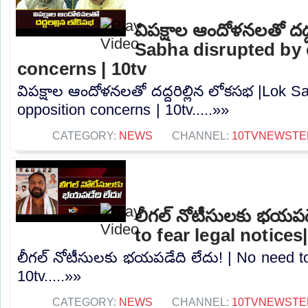
విపక్షాల ఆందోళనలతో దద్
Sabha disrupted by 
concerns | 10tv
విపక్షాల ఆందోళనలతో దద్దరిల్లిన లోకసభ |Lok S
opposition concerns | 10tv.....»»
CATEGORY:
NEWS
CHANNEL:
10TVNEWSTE
లీగల్ నోటీసులకు భయపడ
to fear legal notices
లీగల్ నోటీసులకు భయపడేది లేదు! | No need to 
10tv.....»»
CATEGORY:
NEWS
CHANNEL:
10TVNEWSTE