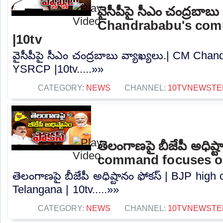
వైసీపీపై సీఎం చంద్రబాబు
Chandrababu's co
|10tv
వైసీపీపై సీఎం చంద్రబాబు వ్యాఖ్యలు.| CM Ch
YSRCP |10tv.....»»
CATEGORY:
NEWS
CHANNEL:
10TVNEWSTE
తెలంగాణపై బీజేపీ అధిష్
command focuses on
తెలంగాణపై బీజేపీ అధిష్టానం ఫోకస్ | BJP hi
Telangana | 10tv.....»»
CATEGORY:
NEWS
CHANNEL:
10TVNEWSTE