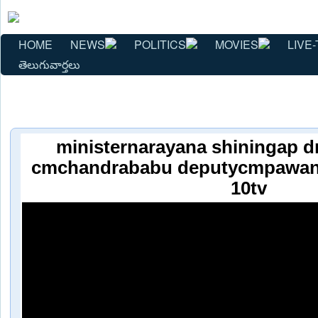
HOME
NEWS
POLITICS
MOVIES
LIVE-
తెలుగువార్తలు
ministernarayana shiningap 
cmchandrababu deputycmpawank
10tv