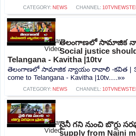
CATEGORY:
NEWS
CHANNEL:
10TVNEWSTE
తెలంగాణలో సామాజిక న్
Social justice shou
Telangana - Kavitha |10tv
తెలంగాణలో సామాజిక న్యాయం రావాలి -కవిత | S
come to Telangana - Kavitha |10tv.....»»
CATEGORY:
NEWS
CHANNEL:
10TVNEWSTE
నైనీ గని నుంచి బొగ్గు స
supply from Naini mi