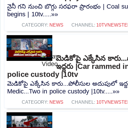
నైనీ గని నుంచి బొగ్గు సరఫరా ప్రారంభం | Coal 
begins | 10tv.....»»
CATEGORY:
NEWS
CHANNEL:
10TVNEWSTE
మెడికోపై ఎక్కేసిన కారు
ఇద్దరు |Car rammed i
police custody |10tv
మెడికోపై ఎక్కేసిన కారు...పోలీసుల అదుపులో ఇద
Medic...Two in police custody |10tv.....»»
CATEGORY:
NEWS
CHANNEL:
10TVNEWSTE