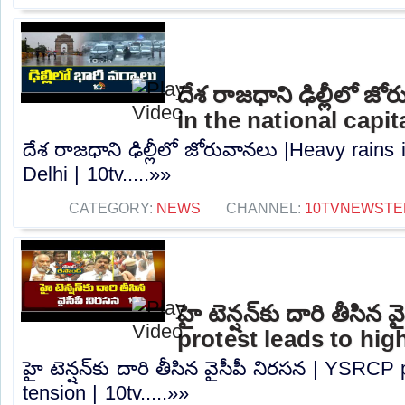
దేశ రాజధాని ఢిల్లీలో జ
in the national capita
దేశ రాజధాని ఢిల్లీలో జోరువానలు |Heavy rains i
Delhi | 10tv.....»»
CATEGORY:
NEWS
CHANNEL:
10TVNEWSTE
హై టెన్షన్‌కు దారి తీసి
protest leads to high
హై టెన్షన్‌కు దారి తీసిన వైసీపీ నిరసన | YSRCP
tension | 10tv.....»»