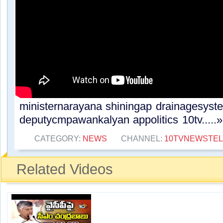
ministernarayana shiningap drainagesys
deputycmpawankalyan appolitics 10tv.....
CATEGORY:
NEWS
CHANNEL:
10TVNEWSTE
Related Videos