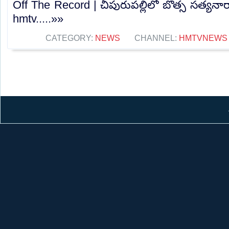
Off The Record | చీపురుపల్లిలో బొత్స సత్య
hmtv.....»»
CATEGORY:
NEWS
CHANNEL:
HMTVNEWS