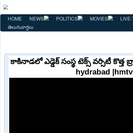
HOME
NEWS
POLITICS
MOVIES
LIVE-
తెలుగువార్తలు
కాకినాడలో ఎడ్డెక్ సంస్థ టెక్స్ వర్సిటీ కొత్త
hydrabad |hmtv