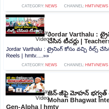
CATEGORY:
NEWS
CHANNEL:
HMTVNEWS
Jordar Varthalu : ట్రైని
చేసిన టీచర్లు | Teache
Jordar Varthalu : ట్రైనింగ్ కోసం వచ్చి రీల్స్ చేస
Reels | hmtv.....»»
CATEGORY:
NEWS
CHANNEL:
HMTVNEWS
జెన్-జీపై మోహన్ భగ్వత్
Mohan Bhagwat Inte
Gen-Alpha | hmtv