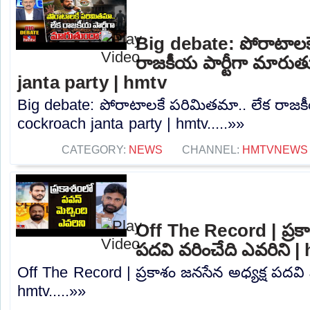
Big debate: పోరాటాలక
రాజకీయ పార్టీగా మారు
janta party | hmtv
Big debate: పోరాటాలకే పరిమితమా.. లేక రాజకీ
cockroach janta party | hmtv.....»»
CATEGORY:
NEWS
CHANNEL:
HMTVNEWS
Off The Record | ప్రకా
పదవి వరించేది ఎవరిని |
Off The Record | ప్రకాశం జనసేన అధ్యక్ష పదవి 
hmtv.....»»