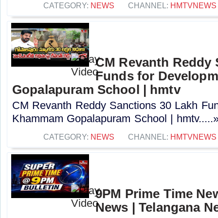
CATEGORY:
NEWS
CHANNEL:
HMTVNEWS
CM Revanth Reddy S
Funds for Develop
Gopalapuram School | hmtv
CM Revanth Reddy Sanctions 30 Lakh Fun
Khammam Gopalapuram School | hmtv.....
CATEGORY:
NEWS
CHANNEL:
HMTVNEWS
9PM Prime Time News
News | Telangana N