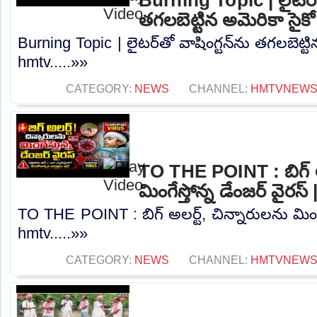
తగలబెట్టిన అమెరికా సైక
Burning Topic | లైటర్‌తో వాషింగ్టన్‌ను తగలబెట్టి
hmtv.....»»
CATEGORY:
NEWS
CHANNEL:
HMTVNEW
TO THE POINT : బిగ్ అల
మింగేస్తోన్న డేంజర్ వైరస
TO THE POINT : బిగ్ అలర్ట్, చిన్నారులను మింగేస
hmtv.....»»
CATEGORY:
NEWS
CHANNEL:
HMTVNEW