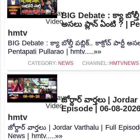
BIG Debate : క్యా బోల్తీ పబ్
అసలు ప్లాన్ ఏంటి ? | P
hmtv
BIG Debate : క్యా బోల్తీ పబ్లిక్.. కాక్రోచ్ పార్టీ అస
Pentapati Pullarao | hmtv.....»»
CATEGORY:
NEWS
CHANNEL:
HMTVNEWS
జోర్దార్ వార్తలు | Jorda
Episode | 06-08-2026
hmtv
జోర్దార్ వార్తలు | Jordar Varthalu | Full Epis
News | hmtv.....»»