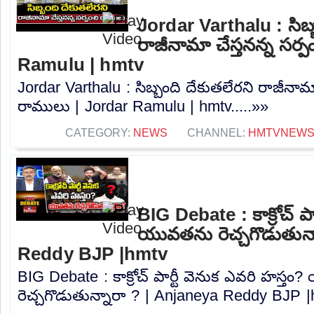
Jordar Varthalu : సిబ్
రాజీనామా చేస్తనన్న సర్
Ramulu | hmtv
Jordar Varthalu : సిబ్బంది దేకుతలేరని రాజీనామా
రాములు | Jordar Ramulu | hmtv.....»»
CATEGORY:
NEWS
CHANNEL:
HMTVNEW
BIG Debate : కాక్రోచ్ పా
యువతను రెచ్చగొడుతున్
Reddy BJP |hmtv
BIG Debate : కాక్రోచ్ పార్టీ వెనుక ఎవరి హస్త
రెచ్చగొడుతున్నారా ? | Anjaneya Reddy BJP |h