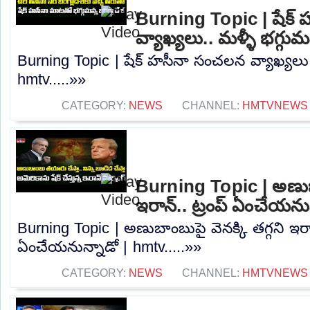
Burning Topic | షేక్
వ్యాఖ్యలు.. మళ్ళీ భగ్గుమ
Burning Topic | షేక్ హసీనా సంచలన వ్యాఖ్యలు.. 
hmtv.....»»
CATEGORY:
NEWS
CHANNEL:
HMTVNEWS
Burning Topic | అణుబాం
ఇరాన్.. ట్రంప్ ఏంచేయను
Burning Topic | అణుబాంబుపై వెనక్కి తగ్గని ఇరాన
ఏంచేయనున్నాడో | hmtv.....»»
CATEGORY:
NEWS
CHANNEL:
HMTVNEWS