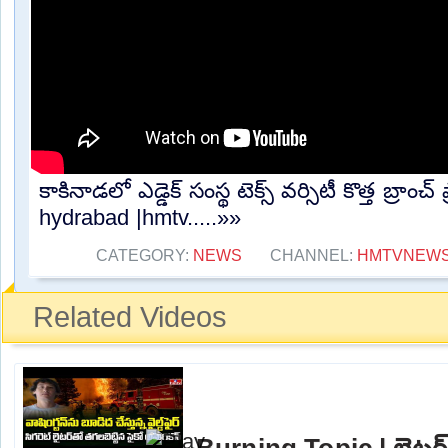
కాకినాడలో ఎడ్డెక్ సంస్థ టెక్స్ వర్సిటీ కొత్త బ్రాం
hydrabad |hmtv.....»»
CATEGORY:
NEWS
CHANNEL:
HMTVNEW
Related Videos
Burning Topic | లైటర్‌త