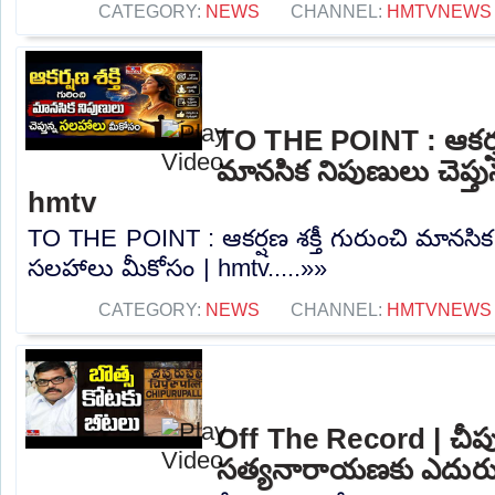
CATEGORY:
NEWS
CHANNEL:
HMTVNEWS
TO THE POINT : ఆకర్షణ 
మానసిక నిపుణులు చెప్త
hmtv
TO THE POINT : ఆకర్షణ శక్తీ గురుంచి మానసిక న
సలహాలు మీకోసం | hmtv.....»»
CATEGORY:
NEWS
CHANNEL:
HMTVNEWS
Off The Record | చీపుర
సత్యనారాయణకు ఎదురుగ