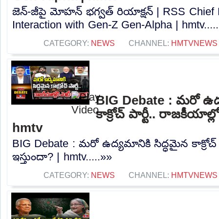
జెన్-జీపై మోహన్ భగ్వత్ రియాక్షన్ | RSS Chi
Interaction with Gen-Z Gen-Alpha | hmtv....
CATEGORY:
NEWS
CHANNEL:
HMTVNEWS
BIG Debate : మరో ఉద్య
కాక్రోచ్ పార్టీ.. రాజకీయాల్ల
hmtv
BIG Debate : మరో ఉద్యమానికి సిద్ధమైన కాక్రోచ్ పా
ఇస్తుందా? | hmtv.....»»
CATEGORY:
NEWS
CHANNEL:
HMTVNEWS