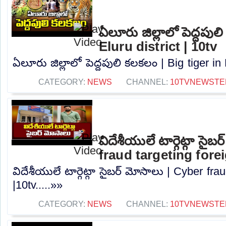
ఏలూరు జిల్లాలో పెద్దపుల
Eluru district | 10tv
ఏలూరు జిల్లాలో పెద్దపులి కలకలం | Big tiger in E
CATEGORY:
NEWS
CHANNEL:
10TVNEWSTE
విదేశీయులే టార్గెట్గా సైబ
fraud targeting fore
విదేశీయులే టార్గెట్గా సైబర్ మోసాలు | Cyber ​​fr
|10tv.....»»
CATEGORY:
NEWS
CHANNEL:
10TVNEWSTE