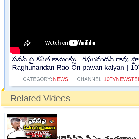
పవన్ పై కవిత కామెంట్స్.. రఘునందన్ రావు స్ట్రా
Raghunandan Rao On pawan kalyan | 10T
CATEGORY:
NEWS
CHANNEL:
10TVNEWSTE
Related Videos
వైసీపీపై సీఎం చంద్రబాబు