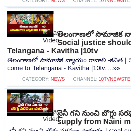
CATEGORY:
NEWS
CHANNEL:
10TVNEWSTE
తెలంగాణలో సామాజిక న్
Social justice shou
Telangana - Kavitha |10tv
తెలంగాణలో సామాజిక న్యాయం రావాలి -కవిత | S
come to Telangana - Kavitha |10tv.....»»
CATEGORY:
NEWS
CHANNEL:
10TVNEWSTE
నైనీ గని నుంచి బొగ్గు స
supply from Naini mi
నైనీ గని నుంచి బొగ్గు సరఫరా ప్రారంభం | Coal 