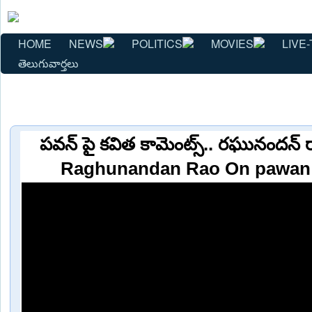
HOME
NEWS
POLITICS
MOVIES
LIVE-
తెలుగువార్తలు
పవన్ పై కవిత కామెంట్స్.. రఘునందన్ రావ
Raghunandan Rao On pawan k