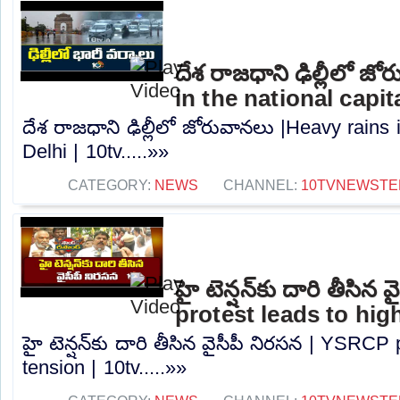
దేశ రాజధాని ఢిల్లీలో జ
in the national capita
దేశ రాజధాని ఢిల్లీలో జోరువానలు |Heavy rains i
Delhi | 10tv.....»»
CATEGORY:
NEWS
CHANNEL:
10TVNEWSTE
హై టెన్షన్‌కు దారి తీసి
protest leads to high
హై టెన్షన్‌కు దారి తీసిన వైసీపీ నిరసన | YSRCP
tension | 10tv.....»»