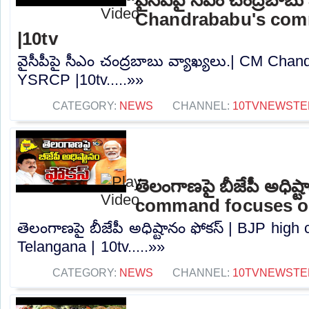
Chandrababu's co
|10tv
వైసీపీపై సీఎం చంద్రబాబు వ్యాఖ్యలు.| CM Ch
YSRCP |10tv.....»»
CATEGORY:
NEWS
CHANNEL:
10TVNEWSTE
తెలంగాణపై బీజేపీ అధిష్
command focuses on
తెలంగాణపై బీజేపీ అధిష్టానం ఫోకస్ | BJP hi
Telangana | 10tv.....»»
CATEGORY:
NEWS
CHANNEL:
10TVNEWSTE