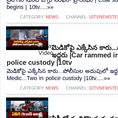
begins | 10tv.....»»
CATEGORY:
NEWS
CHANNEL:
10TVNEWSTE
మెడికోపై ఎక్కేసిన కారు
ఇద్దరు |Car rammed i
police custody |10tv
మెడికోపై ఎక్కేసిన కారు...పోలీసుల అదుపులో ఇద
Medic...Two in police custody |10tv.....»»
CATEGORY:
NEWS
CHANNEL:
10TVNEWSTE