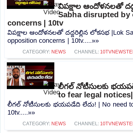
విపక్షాల ఆందోళనలతో దద్
Sabha disrupted by 
concerns | 10tv
విపక్షాల ఆందోళనలతో దద్దరిల్లిన లోకసభ |Lok S
opposition concerns | 10tv.....»»
CATEGORY:
NEWS
CHANNEL:
10TVNEWSTE
లీగల్ నోటీసులకు భయపడ
to fear legal notices
లీగల్ నోటీసులకు భయపడేది లేదు! | No need to 
10tv.....»»
CATEGORY:
NEWS
CHANNEL:
10TVNEWSTE