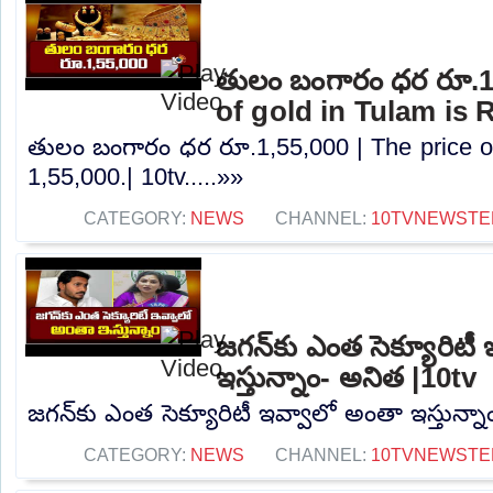
తులం బంగారం ధర రూ.1,
of gold in Tulam is R
తులం బంగారం ధర రూ.1,55,000 | The price of
1,55,000.| 10tv.....»»
CATEGORY:
NEWS
CHANNEL:
10TVNEWSTE
జగన్‌కు ఎంత సెక్యూరిటీ
ఇస్తున్నాం- అనిత |10tv
జగన్‌కు ఎంత సెక్యూరిటీ ఇవ్వాలో అంతా ఇస్తున్నా
CATEGORY:
NEWS
CHANNEL:
10TVNEWSTE