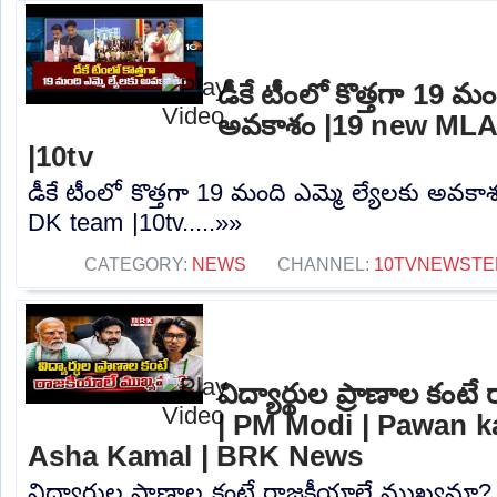
డీకే టీంలో కొత్తగా 19 మం
అవకాశం |19 new MLA
|10tv
డీకే టీంలో కొత్తగా 19 మంది ఎమ్మె ల్యేలకు అవక
DK team |10tv.....»»
CATEGORY:
NEWS
CHANNEL:
10TVNEWSTE
విద్యార్థుల ప్రాణాల కం
| PM Modi | Pawan k
Asha Kamal | BRK News
విద్యార్థుల ప్రాణాల కంటే రాజకీయాలే ముఖ్యమా