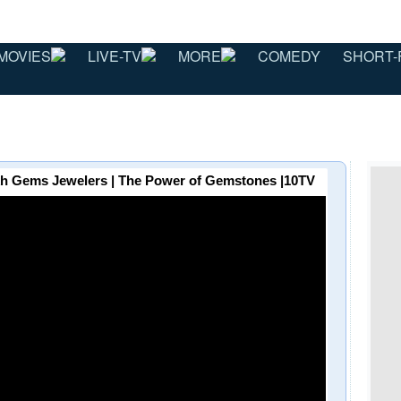
MOVIES
LIVE-TV
MORE
COMEDY
SHORT-
 Rasikh Gems Jewelers | The Power of Gemstones |10TV