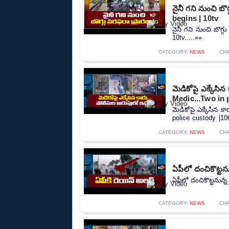
నైనీ గని నుంచి బ
begins | 10tv
నైనీ గని నుంచి బొగ్
10tv.....»»
CATEGORY:
NEWS
CH
మెడికోపై ఎక్కేసి
Medic...Two in 
మెడికోపై ఎక్కేసిన 
police custody |10t
CATEGORY:
NEWS
CH
ఏపీలో దంచికొట్టను
ఏపీలో దంచికొట్టనున్న
CATEGORY:
NEWS
CH