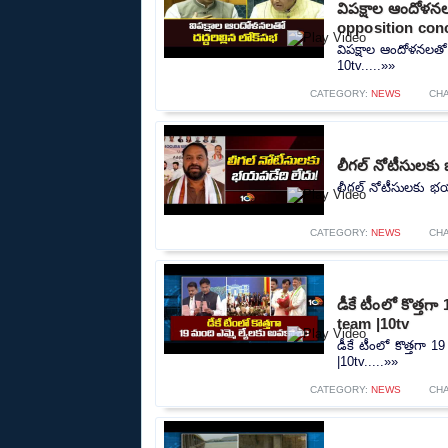
విపక్షాల ఆందోళన
opposition conc
విపక్షాల ఆందోళనలతో
10tv.....»»
CATEGORY:
NEWS
CH
లీగల్ నోటీసులకు 
లీగల్ నోటీసులకు భయప
CATEGORY:
NEWS
CH
డీకే టీంలో కొత్త
team |10tv
డీకే టీంలో కొత్తగా
|10tv.....»»
CATEGORY:
NEWS
CH