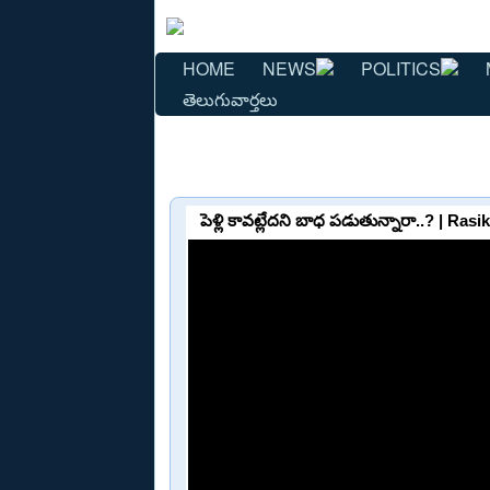
HOME
NEWS
POLITICS
తెలుగువార్తలు
పెళ్లి కావట్లేదని బాధ పడుతున్నారా..? |