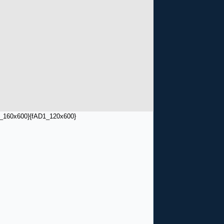
_160x600}
{fAD1_120x600}