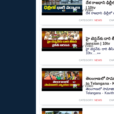
దేశ రాజధాని ఢిల్
| 10tv
దేశ రాజధాని ఢిల్లీల
CATEGORY:
NEWS
CH
హై టెన్షన్‌కు దార
tension | 10tv
హై టెన్షన్‌కు దారి 
10tv.....»»
CATEGORY:
NEWS
CH
తెలంగాణలో సామాజ
to Telangana - 
తెలంగాణలో సామాజిక
Telangana - Kavitha
CATEGORY:
NEWS
CH