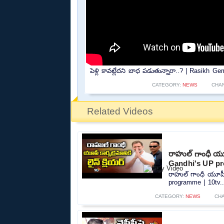
పెళ్లి కావట్లేదని బాధ పడుతున్నారా..? | Rasikh
CATEGORY:
NEWS
CHA
Related Videos
రాహుల్ గాంధీ యూపీ
Gandhi's UP pr
రాహుల్ గాంధీ యూపీ క
programme | 10tv..
CATEGORY:
NEWS
CH