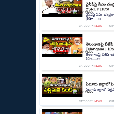
వైసీపీపై సీఎం చ
YSRCP |10tv
వైసీపీపై సీఎం చంద
|10tv.....»»
CATEGORY:
NEWS
CH
తెలంగాణపై బీజేప
Telangana | 10t
తెలంగాణపై బీజేపీ అ
10tv.....»»
CATEGORY:
NEWS
CH
ఏలూరు జిల్లాలో పె
ఏలూరు జిల్లాలో పెద్ద
CATEGORY:
NEWS
CH