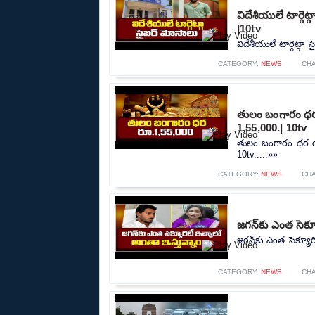
విదేశీయులే టార్గె
|10tv
విదేశీయులే టార్గెట్గా
CATEGORY:
NEWS
CH
తులం బంగారం ధర 
1,55,000.| 10tv
తులం బంగారం ధర రూ
10tv.....»»
CATEGORY:
NEWS
CH
జగన్‌కు ఎంత సెక్
జగన్‌కు ఎంత సెక్యూర
CATEGORY:
NEWS
CH