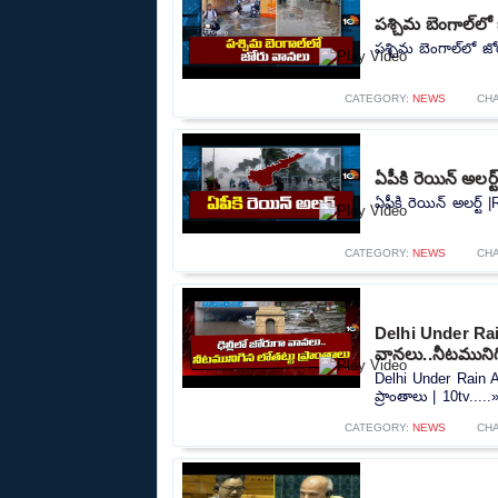
పశ్చిమ బెంగాల్‌ల
పశ్చిమ బెంగాల్‌లో జ
CATEGORY:
NEWS
CH
ఏపీకి రెయిన్ అలర్
ఏపీకి రెయిన్ అలర్ట్ 
CATEGORY:
NEWS
CH
Delhi Under Rain
వానలు..నీటమునిగి
Delhi Under Rain A
ప్రాంతాలు | 10tv.....
CATEGORY:
NEWS
CH