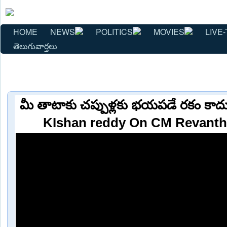
HOME
NEWS
POLITICS
MOVIES
LIVE-
తెలుగువార్తలు
మీ తాటాకు చప్పుళ్లకు భయపడే రకం కాద
KIshan reddy On CM Revanth