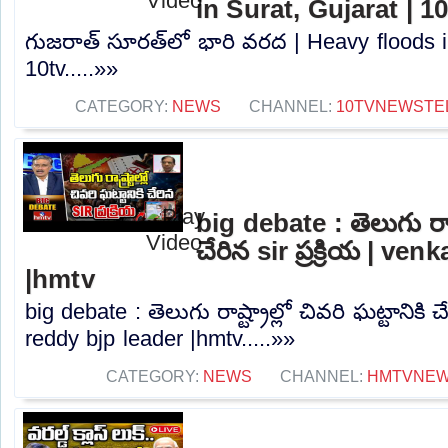
in Surat, Gujarat | 1
గుజరాత్‌ సూరత్‌లో భారి వరద | Heavy floods i
10tv.....»»
CATEGORY:
NEWS
CHANNEL:
10TVNEWSTE
big debate : తెలుగు రాష్ట
చేరిన sir ప్రక్రియ | ve
|hmtv
big debate : తెలుగు రాష్ట్రాల్లో చివరి ఘట్టానికి చే
reddy bjp leader |hmtv.....»»
CATEGORY:
NEWS
CHANNEL:
HMTVNE