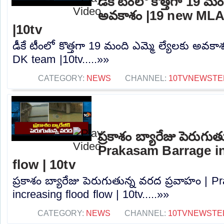
డీకే టీంలో కొత్తగా 19 మం
అవకాశం |19 new MLA
|10tv
డీకే టీంలో కొత్తగా 19 మంది ఎమ్మె ల్యేలకు అవక
DK team |10tv.....»»
CATEGORY:
NEWS
CHANNEL:
10TVNEWSTE
ప్రకాశం బ్యారేజు పెరుగు
Prakasam Barrage in
flow | 10tv
ప్రకాశం బ్యారేజు పెరుగుతున్న వరద ప్రవాహం | 
increasing flood flow | 10tv.....»»
CATEGORY:
NEWS
CHANNEL:
10TVNEWSTE