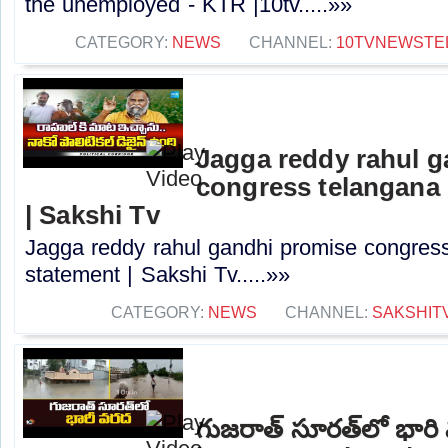
the unemployed - KTR |10tv.....»»
CATEGORY:
NEWS
CHANNEL:
10TVNEWSTE
Jagga reddy rahul 
congress telangana 
| Sakshi Tv
Jagga reddy rahul gandhi promise congress 
statement | Sakshi Tv.....»»
CATEGORY:
NEWS
CHANNEL:
SAKSHIT
గుజరాత్‌ సూరత్‌లో భార