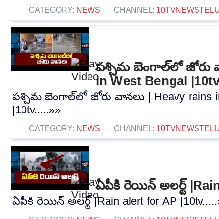
CATEGORY:
NEWS
CHANNEL:
10TVNEWSTEL
పశ్చిమ బెంగాల్‌లో జోరు
in West Bengal |10t
పశ్చిమ బెంగాల్‌లో జోరు వానలు | Heavy rains
|10tv.....»»
CATEGORY:
NEWS
CHANNEL:
10TVNEWSTEL
ఏపీకి రెయిన్ అలర్ట్ |Ra
ఏపీకి రెయిన్ అలర్ట్ |Rain alert for AP |10tv....