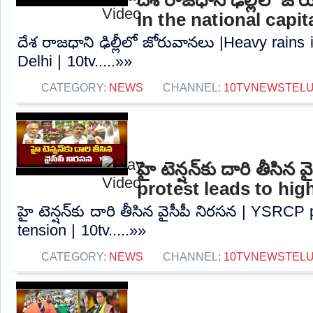
in the national capita
దేశ రాజధాని ఢిల్లీలో జోరువానలు |Heavy rains i
Delhi | 10tv.....»»
CATEGORY:
NEWS
CHANNEL:
10TVNEWSTEL
హై టెన్షన్‌కు దారి తీసి
protest leads to high
హై టెన్షన్‌కు దారి తీసిన వైసీపీ నిరసన | YSRCP
tension | 10tv.....»»
CATEGORY:
NEWS
CHANNEL:
10TVNEWSTEL