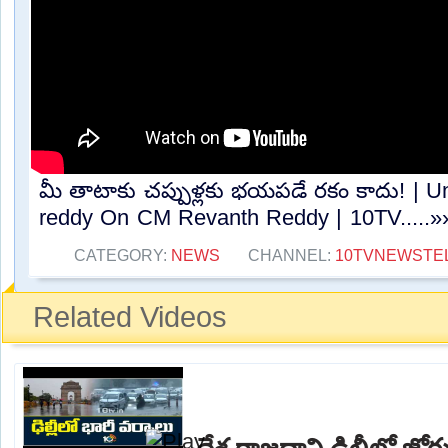
మీ తాటాకు చప్పుళ్లకు భయపడే రకం కాదు! | U
reddy On CM Revanth Reddy | 10TV.....»
CATEGORY:
NEWS
CHANNEL:
10TVNEWSTE
Related Videos
దేశ రాజధాని ఢిల్లీలో జ