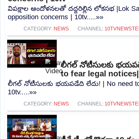
విపక్షాల ఆందోళనలతో దద్దరిల్లిన లోకసభ |Lok S
opposition concerns | 10tv.....»»
CATEGORY:
NEWS
CHANNEL:
10TVNEWSTE
లీగల్ నోటీసులకు భయపడ
to fear legal notices
లీగల్ నోటీసులకు భయపడేది లేదు! | No need to 
10tv.....»»
CATEGORY:
NEWS
CHANNEL:
10TVNEWSTE