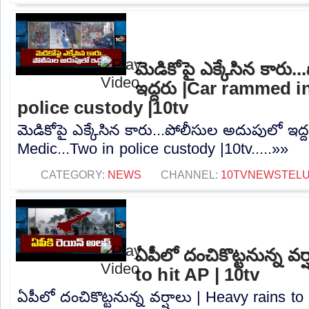
మెడికోపై ఎక్కేసిన కారు
ఇద్దరు |Car rammed i
police custody |10tv
మెడికోపై ఎక్కేసిన కారు...పోలీసుల అదుపులో ఇద
Medic...Two in police custody |10tv.....»»
CATEGORY:
NEWS
CHANNEL:
10TVNEWSTEL
ఏపీలో దంచికొట్టనున్న వర
to hit AP | 10tv
ఏపీలో దంచికొట్టనున్న వర్షాలు | Heavy rains to 