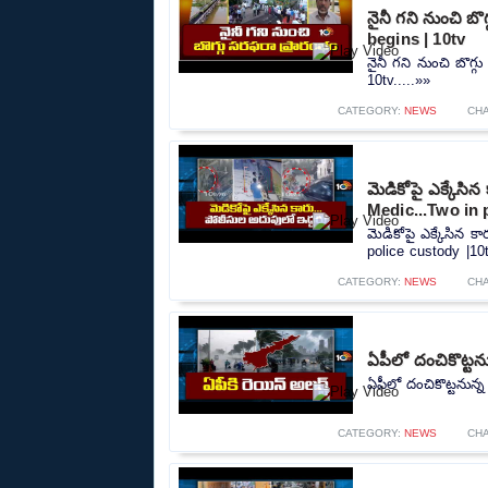
నైనీ గని నుంచి బ
begins | 10tv
నైనీ గని నుంచి బొగ్
10tv.....»»
CATEGORY:
NEWS
CH
మెడికోపై ఎక్కేసి
Medic...Two in 
మెడికోపై ఎక్కేసిన 
police custody |10t
CATEGORY:
NEWS
CH
ఏపీలో దంచికొట్టను
ఏపీలో దంచికొట్టనున్న
CATEGORY:
NEWS
CH