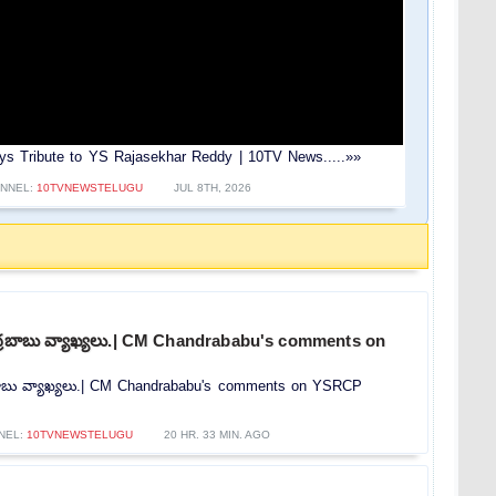
 Pays Tribute to YS Rajasekhar Reddy | 10TV News.....»»
NNEL:
10TVNEWSTELUGU
JUL 8TH, 2026
ంద్రబాబు వ్యాఖ్యలు.| CM Chandrababu's comments on
్రబాబు వ్యాఖ్యలు.| CM Chandrababu's comments on YSRCP
NEL:
10TVNEWSTELUGU
20 HR. 33 MIN. AGO