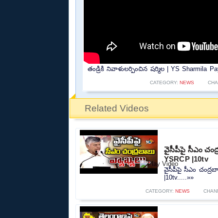
తండ్రికి నివాళులర్పించిన షర్మిల | YS Sharmila
CATEGORY:
NEWS
CHA
Related Videos
వైసీపీపై సీఎం చ
YSRCP |10tv
వైసీపీపై సీఎం చంద
|10tv.....»»
CATEGORY:
NEWS
CHAN