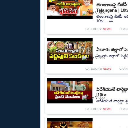
తెలంగాణపై బీజేప
Telangana | 10t
తెలంగాణపై బీజేపీ అ
10tv.....»»
CATEGORY:
NEWS
CHAN
ఏలూరు జిల్లాలో పె
ఏలూరు జిల్లాలో పెద్ద
CATEGORY:
NEWS
CHAN
విదేశీయులే టార్గె
|10tv
విదేశీయులే టార్గెట్గా
CATEGORY:
NEWS
CHAN