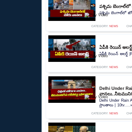
పశ్చిమ బెంగాల్‌ల
పశ్చిమ బెంగాల్‌లో జ
CATEGORY:
NEWS
CH
ఏపీకి రెయిన్ అలర్
ఏపీకి రెయిన్ అలర్ట్ 
CATEGORY:
NEWS
CH
Delhi Under Rain
వానలు..నీటమునిగి
Delhi Under Rain A
ప్రాంతాలు | 10tv.....
CATEGORY:
NEWS
CH