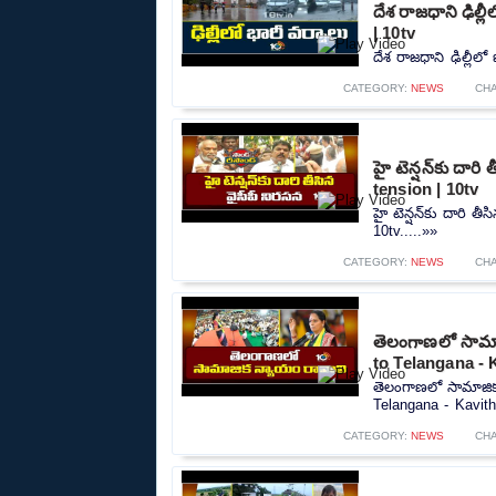
దేశ రాజధాని ఢిల్
| 10tv
దేశ రాజధాని ఢిల్లీల
CATEGORY:
NEWS
CH
హై టెన్షన్‌కు దార
tension | 10tv
హై టెన్షన్‌కు దారి 
10tv.....»»
CATEGORY:
NEWS
CH
తెలంగాణలో సామాజ
to Telangana - 
తెలంగాణలో సామాజిక
Telangana - Kavitha
CATEGORY:
NEWS
CH