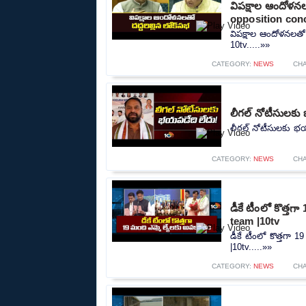
విపక్షాల ఆందోళన
opposition conc
విపక్షాల ఆందోళనలతో
10tv.....»»
CATEGORY:
NEWS
CH
లీగల్ నోటీసులకు 
లీగల్ నోటీసులకు భయప
CATEGORY:
NEWS
CH
డీకే టీంలో కొత్త
team |10tv
డీకే టీంలో కొత్తగా
|10tv.....»»
CATEGORY:
NEWS
CH