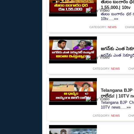
తులం బంగారం ధర 
1,55,000.| 10tv
తులం బంగారం ధర రూ
10tv.....»»
CATEGORY:
NEWS
CHAN
జగన్‌కు ఎంత సెక్
జగన్‌కు ఎంత సెక్యూర
CATEGORY:
NEWS
CH
Telangana BJP C
రాలేదు! | 10TV 
Telangana BJP Chie
10TV news.....»»
CATEGORY:
NEWS
CH