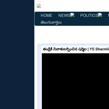
HOME
NEWS
POLITICS
తెలుగువార్తలు
తండ్రికి నివాళులర్పించిన షర్మిల | YS Sha