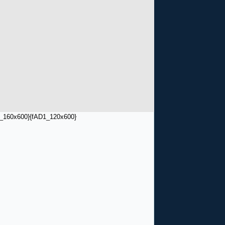
_160x600}
{fAD1_120x600}