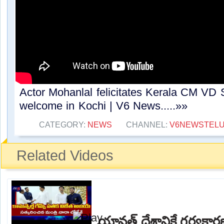
Actor Mohanlal felicitates Kerala CM VD
welcome in Kochi | V6 News.....»»
CATEGORY:
NEWS
CHANNEL:
V6NEWSTEL
Related Videos
యావత్ దేశానికే గర్వకా