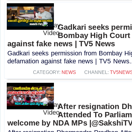
Gadkari seeks perm
Bombay High Court t
against fake news | TV5 News
Gadkari seeks permission from Bombay High
defamation against fake news | TV5 News..
CATEGORY:
NEWS
CHANNEL:
TV5NEW
After resignation 
Attended To Parliam
welcome by NDA MPs |@SakshiT