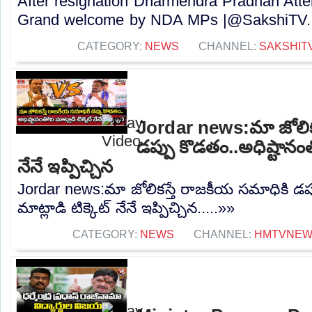
After resignation Dharmendra Pradhan Atte
Grand welcome by NDA MPs |@SakshiTV..
CATEGORY:
NEWS
CHANNEL:
SAKSHIT
Jordar news:మా జోలిక
డప్పు కొడతం..అధిష్టానంతో
నేనే ఇప్పిచ్చిన
Jordar news:మా జోలికస్తే రాజకీయ సమాధికి డప్
మాట్లాడి టిక్కెట్ నేనే ఇప్పిచ్చిన.....»»
CATEGORY:
NEWS
CHANNEL:
HMTVNE