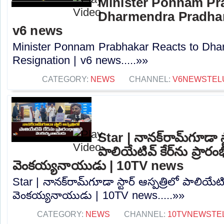
Minister Ponnam Pr
Dharmendra Pradhan
v6 news
Minister Ponnam Prabhakar Reacts to Dha
Resignation | v6 news.....»»
CATEGORY:
NEWS
CHANNEL:
V6NEWSTEL
Star | నానక్‌రామ్‌గూడా స్
పాలియేటివ్ కేర్‌ను ప్రారం
వెంకయ్యనాయుడు | 10TV news
Star | నానక్‌రామ్‌గూడా స్టార్ ఆస్పత్రిలో పాలియేటివ
వెంకయ్యనాయుడు | 10TV news.....»»
CATEGORY:
NEWS
CHANNEL:
10TVNEWSTE