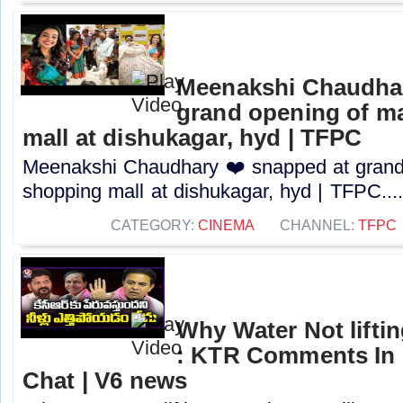
Meenakshi Chaudhar
grand opening of m
mall at dishukagar, hyd | TFPC
Meenakshi Chaudhary ❤️ snapped at grand
shopping mall at dishukagar, hyd | TFPC...
CATEGORY:
CINEMA
CHANNEL:
TFPC
Why Water Not lifti
: KTR Comments In 
Chat | V6 news