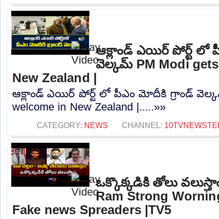
ఆక్లాండ్ ఎయిర్ పోర్ట్ లో ప
వెల్కమ్ PM Modi get
New Zealand |
ఆక్లాండ్ ఎయిర్ పోర్ట్ లో పీఎం మోదీకి గ్రాండ్ వ
welcome in New Zealand |.....»»
CATEGORY:
NEWS
CHANNEL:
10TVNEWSTE
ఒక్కొక్కడికి తోలు వలుస్
Ram Strong Worning
Fake news Spreaders |TV5