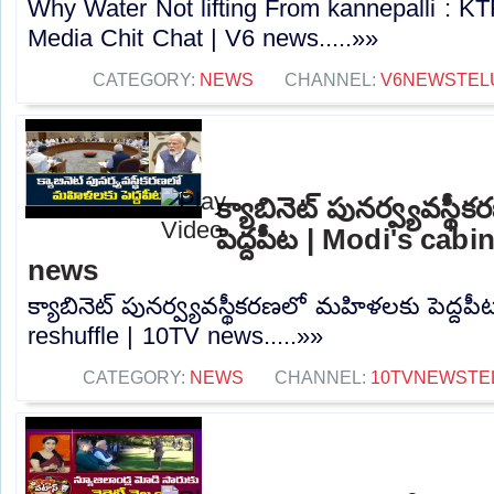
Why Water Not lifting From kannepalli : 
Media Chit Chat | V6 news.....»»
CATEGORY:
NEWS
CHANNEL:
V6NEWSTEL
క్యాబినెట్ పునర్వ్యవస్
పెద్దపీట | Modi's cabi
news
క్యాబినెట్ పునర్వ్యవస్థీకరణలో మహిళలకు పెద్దపీ
reshuffle | 10TV news.....»»
CATEGORY:
NEWS
CHANNEL:
10TVNEWSTE