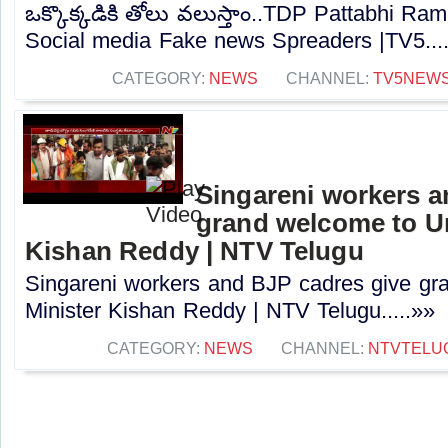
ఒక్కొక్కడికి తోలు వలుస్తాం..TDP Pattabhi R
Social media Fake news Spreaders |TV5...
CATEGORY:
NEWS
CHANNEL:
TV5NEW
Singareni workers a
grand welcome to Un
Kishan Reddy | NTV Telugu
Singareni workers and BJP cadres give gr
Minister Kishan Reddy | NTV Telugu.....»»
CATEGORY:
NEWS
CHANNEL:
NTVTELU