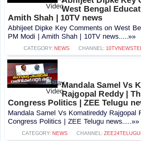
West Bengal Educati
Amith Shah | 10TV news
Abhijeet Dipke Key Comments on West Beng
PM Modi | Amith Shah | 10TV news.....»»
CATEGORY:
NEWS
CHANNEL:
10TVNEWSTE
Mandala Samel Vs 
Rajgopal Reddy | Th
Congress Politics | ZEE Telugu n
Mandala Samel Vs Komatireddy Rajgopal R
Congress Politics | ZEE Telugu news.....»»
CATEGORY:
NEWS
CHANNEL:
ZEE24TELUG