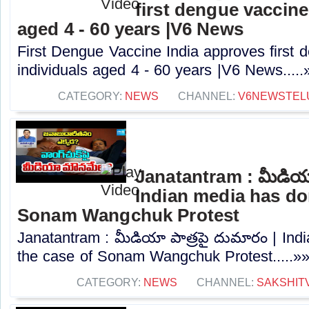
first dengue vaccine
aged 4 - 60 years |V6 News
First Dengue Vaccine India approves first 
individuals aged 4 - 60 years |V6 News.....
CATEGORY:
NEWS
CHANNEL:
V6NEWSTEL
Janatantram : మీడియా
Indian media has don
Sonam Wangchuk Protest
Janatantram : మీడియా పాత్రపై దుమారం | Ind
the case of Sonam Wangchuk Protest.....»
CATEGORY:
NEWS
CHANNEL:
SAKSHIT