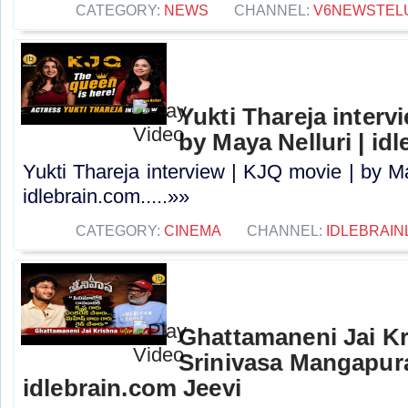
CATEGORY:
NEWS
CHANNEL:
V6NEWSTEL
Yukti Thareja interv
by Maya Nelluri | id
Yukti Thareja interview | KJQ movie | by Ma
idlebrain.com.....»»
CATEGORY:
CINEMA
CHANNEL:
IDLEBRAIN
Ghattamaneni Jai Kr
Srinivasa Mangapur
idlebrain.com Jeevi