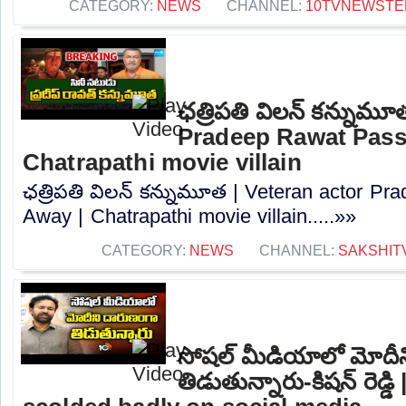
CATEGORY:
NEWS
CHANNEL:
10TVNEWSTE
ఛత్రిపతి విలన్ కన్నుమూ
Pradeep Rawat Pass
Chatrapathi movie villain
ఛత్రిపతి విలన్ కన్నుమూత | Veteran actor P
Away | Chatrapathi movie villain.....»»
CATEGORY:
NEWS
CHANNEL:
SAKSHIT
సోషల్ మీడియాలో మోదీ
తిడుతున్నారు-కిషన్ రెడ్