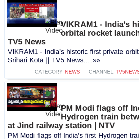
VIKRAM1 - India’s his
orbital rocket launch
TV5 News
VIKRAM1 - India’s historic first private orbi
Srihari Kota || TV5 News.....»»
CATEGORY:
NEWS
CHANNEL:
TV5NEW
PM Modi flags off Ind
Hydrogen train betw
at Jind railway station | NTV
PM Modi flags off India’s first Hydrogen tr