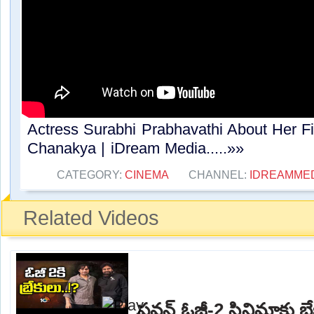
Actress Surabhi Prabhavathi About Her Fi
Chanakya | iDream Media.....»»
CATEGORY:
CINEMA
CHANNEL:
IDREAMME
Related Videos
పవన్ ఓజీ-2 సినిమాకు బ్రేక