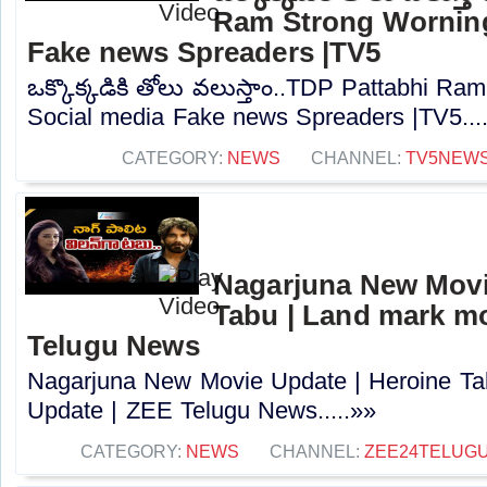
Ram Strong Worning
Fake news Spreaders |TV5
ఒక్కొక్కడికి తోలు వలుస్తాం..TDP Pattabhi R
Social media Fake news Spreaders |TV5...
CATEGORY:
NEWS
CHANNEL:
TV5NEW
Nagarjuna New Movi
Tabu | Land mark mo
Telugu News
Nagarjuna New Movie Update | Heroine Ta
Update | ZEE Telugu News.....»»
CATEGORY:
NEWS
CHANNEL:
ZEE24TELUG