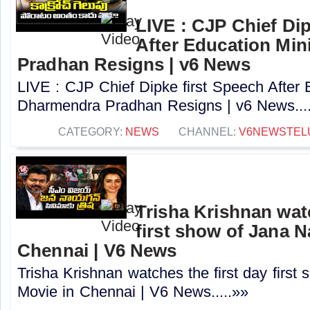
LIVE : CJP Chief Dip
After Education Min
Pradhan Resigns | v6 News
LIVE : CJP Chief Dipke first Speech After 
Dharmendra Pradhan Resigns | v6 News...
CATEGORY:
NEWS
CHANNEL:
V6NEWSTEL
Trisha Krishnan watc
first show of Jana 
Chennai | V6 News
Trisha Krishnan watches the first day firs
Movie in Chennai | V6 News.....»»