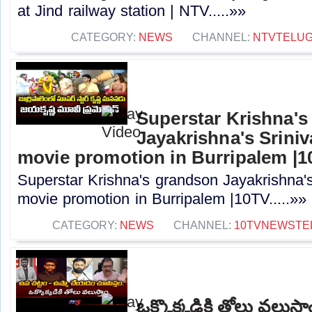
at Jind railway station | NTV.....»»
CATEGORY:
NEWS
CHANNEL:
NTVTELU
Superstar Krishna'
Jayakrishna's Srin
movie promotion in Burripalem |
Superstar Krishna's grandson Jayakrishna
movie promotion in Burripalem |10TV.....»»
CATEGORY:
NEWS
CHANNEL:
10TVNEWSTE
ఒక్కొక్కడికి తోలు వలుస్