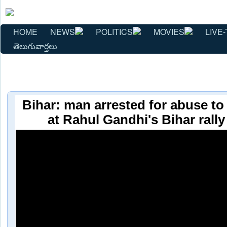
HOME
NEWS
POLITICS
MOVIES
LIVE-
తెలుగువార్తలు
Bihar: man arrested for abuse t
at Rahul Gandhi's Bihar rall