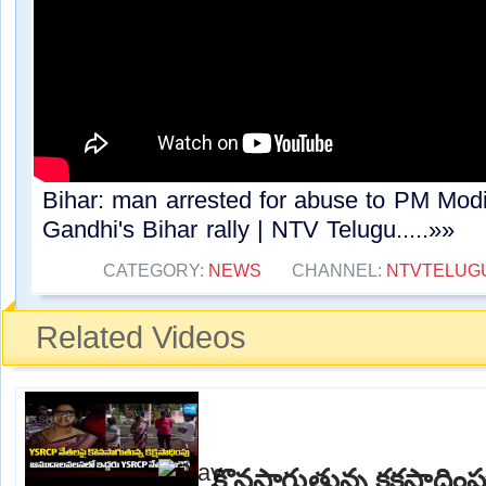
Bihar: man arrested for abuse to PM Modi
Gandhi's Bihar rally | NTV Telugu.....»»
CATEGORY:
NEWS
CHANNEL:
NTVTELUG
Related Videos
కొనసాగుతున్న కక్షసాధి