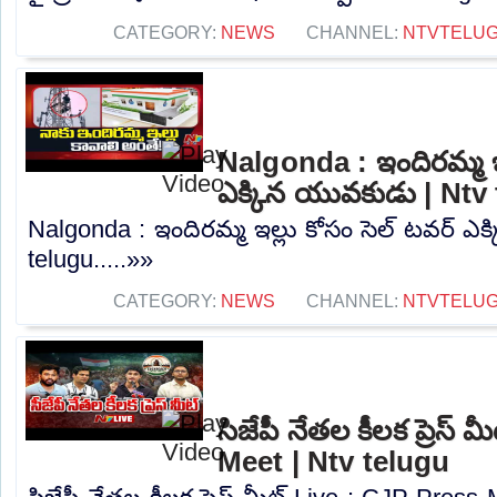
CATEGORY:
NEWS
CHANNEL:
NTVTELU
Nalgonda : ఇందిరమ్మ ఇల
ఎక్కిన యువకుడు | Ntv
Nalgonda : ఇందిరమ్మ ఇల్లు కోసం సెల్ టవర్ ఎ
telugu.....»»
CATEGORY:
NEWS
CHANNEL:
NTVTELU
సిజేపీ నేతల కీలక ప్రెస్
Meet | Ntv telugu