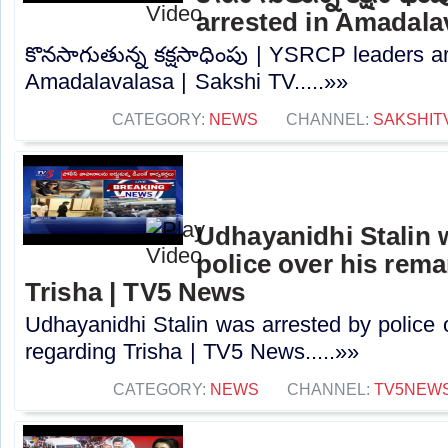
arrested in Amadala
కొనసాగుతున్న కక్షసాధింపు | YSRCP leaders ar
Amadalavalasa | Sakshi TV.....»»
CATEGORY:
NEWS
CHANNEL:
SAKSHIT
Udhayanidhi Stalin 
police over his rem
Trisha | TV5 News
Udhayanidhi Stalin was arrested by police 
regarding Trisha | TV5 News.....»»
CATEGORY:
NEWS
CHANNEL:
TV5NEW