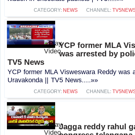
CATEGORY:
NEWS
CHANNEL:
TV5NEW
YCP former MLA Vi
was arrested by poli
TV5 News
YCP former MLA Visweswara Reddy was arr
Uravakonda || TV5 News.....»»
CATEGORY:
NEWS
CHANNEL:
TV5NEW
Jagga reddy rahul 
congress telangana 