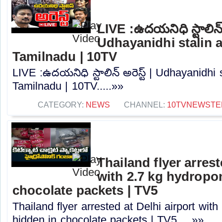
LIVE :ఉదయనిధి స్టాలిన్ అ
Udhayanidhi stalin a
Tamilnadu | 10TV
LIVE :ఉదయనిధి స్టాలిన్ అరెస్ట్ | Udhayanidhi s
Tamilnadu | 10TV.....»»
CATEGORY:
NEWS
CHANNEL:
10TVNEWSTE
Thailand flyer arrest
with 2.7 kg hydropo
chocolate packets | TV5
Thailand flyer arrested at Delhi airport wit
hidden in chocolate packets | TV5.....»»