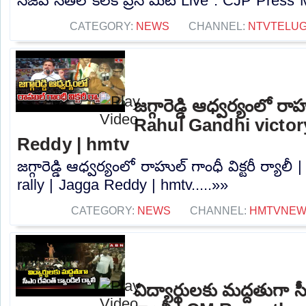
సిజేపీ నేతల కీలక ప్రెస్ మీట్ Live : CJP Press 
CATEGORY:
NEWS
CHANNEL:
NTVTELU
జగ్గారెడ్డి ఆధ్వర్యంలో రాహు
Rahul Gandhi victory
Reddy | hmtv
జగ్గారెడ్డి ఆధ్వర్యంలో రాహుల్ గాంధీ విక్టరీ ర్యాల
rally | Jagga Reddy | hmtv.....»»
CATEGORY:
NEWS
CHANNEL:
HMTVNE
విద్యార్థులకు మద్దతుగా స