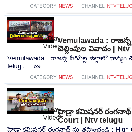
CATEGORY:
NEWS
CHANNEL:
NTVTELU
Vemulawada : రాజన్న సిర
చెల్లింపుల వివాదం | Nt
Vemulawada : రాజన్న సిరిసిల్ల జిల్లాలో ధాన్యం 
telugu.....»»
CATEGORY:
NEWS
CHANNEL:
NTVTELU
హైడ్రా కమిషనర్ రంగనాథ్
Court | Ntv telugu
హైడ్రా కమిషనర్ రంగనాథ్ ను తప్పించండి : High C