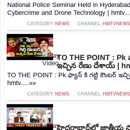
National Police Seminar Held in Hyderaba
Cybercrime and Drone Technology | hmtv...
CATEGORY:
NEWS
CHANNEL:
HMTVNEW
TO THE POINT : Pk ఫ్యాన
ఇచ్చిన రేణు దేశాయ్ | h
TO THE POINT : Pk ఫ్యాన్ కి గట్టి కౌంటర్ ఇచ్చ
hmtv.....»»
CATEGORY:
NEWS
CHANNEL:
HMTVNEW
హైదరాబాద్‌లో జాతీయ స్థ