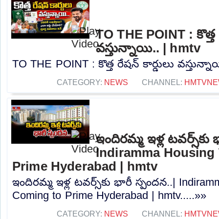
TO THE POINT : కొత్త ర
వస్తున్నాయి.. | hmtv
TO THE POINT : కొత్త రేషన్ కార్డులు వస్తున్నాయ
CATEGORY:
NEWS
CHANNEL:
HMTVN
ఇందిరమ్మ ఇళ్ల టవర్స్‌కు 
Indiramma Housing
Prime Hyderabad | hmtv
ఇందిరమ్మ ఇళ్ల టవర్స్‌కు భారీ స్పందన..| Indi
Coming to Prime Hyderabad | hmtv.....»»
CATEGORY:
NEWS
CHANNEL:
HMTVN