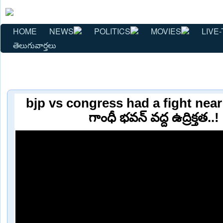
HOME
NEWS
POLITICS
MOVIES
LIVE-
తెలుగువార్తలు
bjp vs congress had a fight nea
గాంధీ భవన్ వద్ద ఉద్రిక్తత..