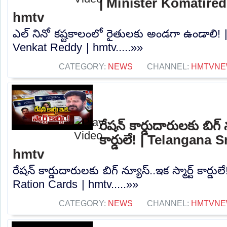
| Minister Komatire
hmtv
ఎల్ నినో కష్టకాలంలో రైతులకు అండగా ఉండాలి! 
Venkat Reddy | hmtv.....»»
CATEGORY:
NEWS
CHANNEL:
HMTVN
రేషన్ కార్డుదారులకు బిగ్ న
కార్డులే! | Telangana
hmtv
రేషన్ కార్డుదారులకు బిగ్ న్యూస్..ఇక స్మార్ట్ కార్
Ration Cards | hmtv.....»»
CATEGORY:
NEWS
CHANNEL:
HMTVN