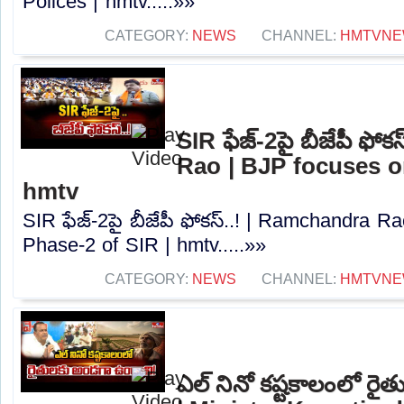
Polices | hmtv.....»»
CATEGORY:
NEWS
CHANNEL:
HMTVN
SIR ఫేజ్-2పై బీజేపీ ఫో
Rao | BJP focuses o
hmtv
SIR ఫేజ్-2పై బీజేపీ ఫోకస్..! | Ramchandra R
Phase-2 of SIR | hmtv.....»»
CATEGORY:
NEWS
CHANNEL:
HMTVN
ఎల్ నినో కష్టకాలంలో ర