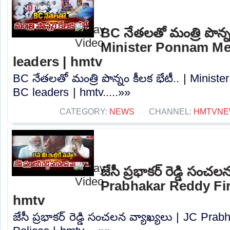
BC నేతలతో మంత్రి పొన్నం
Minister Ponnam Me
leaders | hmtv
BC నేతలతో మంత్రి పొన్నం కీలక భేటీ.. | Minis
BC leaders | hmtv.....»»
CATEGORY:
NEWS
CHANNEL:
HMTVN
జేసీ ప్రభాకర్ రెడ్డి సంచ
Prabhakar Reddy Fire
hmtv
జేసీ ప్రభాకర్ రెడ్డి సంచలన వ్యాఖ్యలు | JC Pra