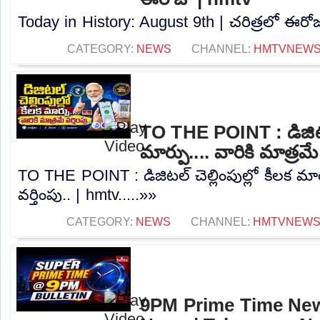
Today in History: August 9th | చరిత్రలో ఈరోజు
CATEGORY:
NEWS
CHANNEL:
HMTVNEW
TO THE POINT : డిజిటల్ 
మార్పు.... వారికి మాత్రమే
TO THE POINT : డిజిటల్ చెల్లింపుల్లో కీలక మార్
వర్తింపు.. | hmtv.....»»
CATEGORY:
NEWS
CHANNEL:
HMTVNEW
9PM Prime Time News