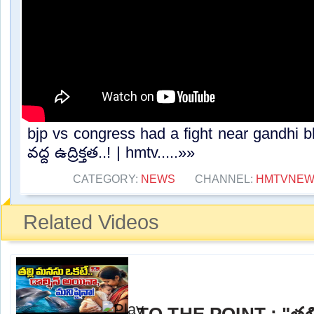
bjp vs congress had a fight near gandhi b
వద్ద ఉద్రిక్తత..! | hmtv.....»»
CATEGORY:
NEWS
CHANNEL:
HMTVNEW
Related Videos
TO THE POINT : "తల్ల