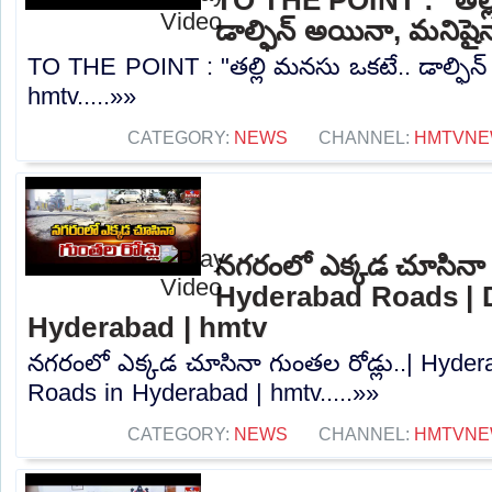
డాల్ఫిన్ అయినా, మనిషై
TO THE POINT : "తల్లి మనసు ఒకటే.. డాల్ఫిన్
hmtv.....»»
CATEGORY:
NEWS
CHANNEL:
HMTVN
నగరంలో ఎక్కడ చూసినా గ
Hyderabad Roads | 
Hyderabad | hmtv
నగరంలో ఎక్కడ చూసినా గుంతల రోడ్లు..| Hyd
Roads in Hyderabad | hmtv.....»»
CATEGORY:
NEWS
CHANNEL:
HMTVN