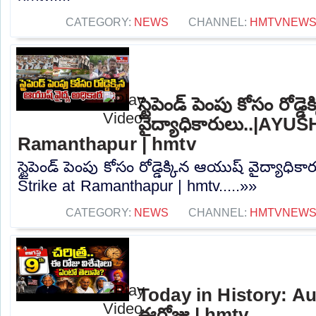
CATEGORY:
NEWS
CHANNEL:
HMTVNEW
స్టైపెండ్ పెంపు కోసం రోడ్
వైద్యాధికారులు..|AYUS
Ramanthapur | hmtv
స్టైపెండ్ పెంపు కోసం రోడ్డెక్కిన ఆయుష్ వైద్యాధ
Strike at Ramanthapur | hmtv.....»»
CATEGORY:
NEWS
CHANNEL:
HMTVNEW
Today in History: Aug
ఈరోజు | hmtv