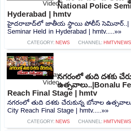
National Police Semi
Hyderabad | hmtv
హైదరాబాద్‌లో జాతీయ స్థాయి పోలీస్ సెమినార్..|
Seminar Held in Hyderabad | hmtv.....»»
CATEGORY:
NEWS
CHANNEL:
HMTVNEW
నగరంలో తుది దశకు చేరు
ఉత్సవాలు..|Bonalu Fes
Reach Final Stage | hmtv
నగరంలో తుది దశకు చేరుకున్న బోనాల ఉత్సవాలు.
City Reach Final Stage | hmtv.....»»
CATEGORY:
NEWS
CHANNEL:
HMTVNEW