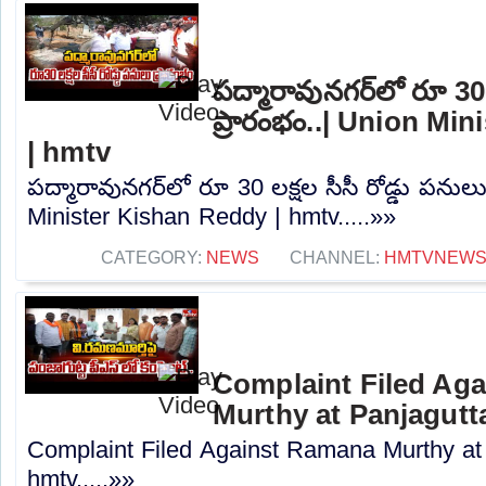
పద్మారావునగర్‌లో రూ 30 
ప్రారంభం..| Union Mi
| hmtv
పద్మారావునగర్‌లో రూ 30 లక్షల సీసీ రోడ్డు పనులు
Minister Kishan Reddy | hmtv.....»»
CATEGORY:
NEWS
CHANNEL:
HMTVNEW
Complaint Filed Ag
Murthy at Panjagutta
Complaint Filed Against Ramana Murthy at 
hmtv.....»»