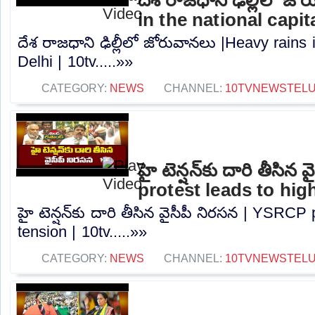
in the national capita
దేశ రాజధాని ఢిల్లీలో జోరువానలు |Heavy rains i
Delhi | 10tv.....»»
CATEGORY:
NEWS
CHANNEL:
10TVNEWSTEL
హై టెన్షన్‌కు దారి తీసి
protest leads to high
హై టెన్షన్‌కు దారి తీసిన వైసీపీ నిరసన | YSRCP
tension | 10tv.....»»
CATEGORY:
NEWS
CHANNEL:
10TVNEWSTEL