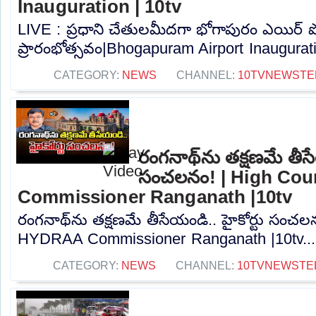
Inauguration | 10tv
LIVE : ప్రధాని చేతులమీదగా భోగాపురం ఎయిర్ పో
ప్రారంభోత్సవం|Bhogapuram Airport Inauguratio
CATEGORY:
NEWS
CHANNEL:
10TVNEWSTE
రంగనాథ్‎ను తక్షణమే తీసేయ
సంచలనం! | High Co
Commissioner Ranganath |10tv
రంగనాథ్‎ను తక్షణమే తీసేయండి.. హై‎కోర్టు సంచ
HYDRAA Commissioner Ranganath |10tv...
CATEGORY:
NEWS
CHANNEL:
10TVNEWSTE