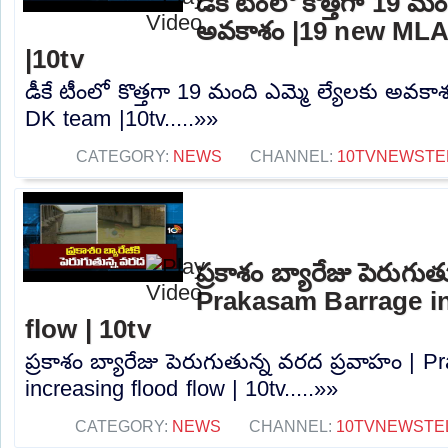
డీకే టీంలో కొత్తగా 19 మం
అవకాశం |19 new MLA
|10tv
డీకే టీంలో కొత్తగా 19 మంది ఎమ్మె ల్యేలకు అవక
DK team |10tv.....»»
CATEGORY:
NEWS
CHANNEL:
10TVNEWSTE
ప్రకాశం బ్యారేజు పెరుగు
Prakasam Barrage in
flow | 10tv
ప్రకాశం బ్యారేజు పెరుగుతున్న వరద ప్రవాహం | 
increasing flood flow | 10tv.....»»
CATEGORY:
NEWS
CHANNEL:
10TVNEWSTE