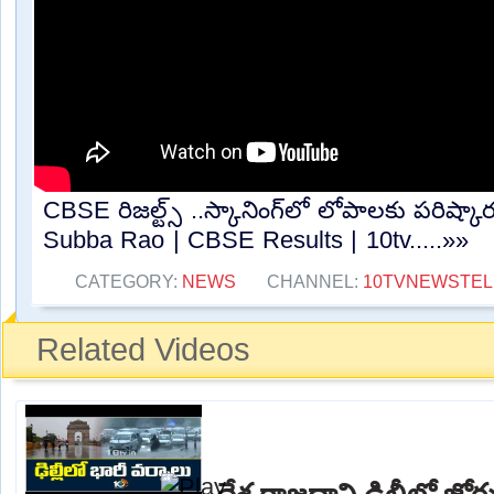
CBSE రిజల్ట్స్ ..స్కానింగ్‌లో లోపాలకు పరిష్
Subba Rao | CBSE Results | 10tv.....»»
CATEGORY:
NEWS
CHANNEL:
10TVNEWSTE
Related Videos
దేశ రాజధాని ఢిల్లీలో జ