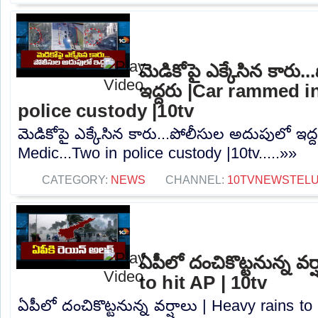
మెడికోపై ఎక్కేసిన కారు
ఇద్దరు |Car rammed i
police custody |10tv
మెడికోపై ఎక్కేసిన కారు...పోలీసుల అదుపులో ఇద
Medic...Two in police custody |10tv.....»»
CATEGORY:
NEWS
CHANNEL:
10TVNEWSTEL
ఏపీలో దంచికొట్టనున్న వర
to hit AP | 10tv
ఏపీలో దంచికొట్టనున్న వర్షాలు | Heavy rains to 