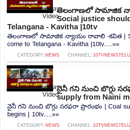
తెలంగాణలో సామాజిక న్
Social justice shou
Telangana - Kavitha |10tv
తెలంగాణలో సామాజిక న్యాయం రావాలి -కవిత | S
come to Telangana - Kavitha |10tv.....»»
CATEGORY:
NEWS
CHANNEL:
10TVNEWSTEL
నైనీ గని నుంచి బొగ్గు స
supply from Naini mi
నైనీ గని నుంచి బొగ్గు సరఫరా ప్రారంభం | Coal 
begins | 10tv.....»»
CATEGORY:
NEWS
CHANNEL:
10TVNEWSTEL