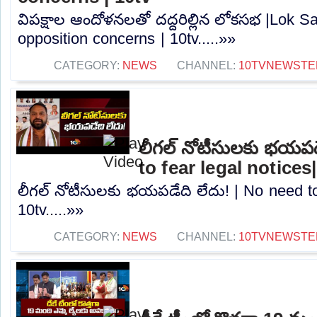
విపక్షాల ఆందోళనలతో దద్దరిల్లిన లోకసభ |Lok S
opposition concerns | 10tv.....»»
CATEGORY:
NEWS
CHANNEL:
10TVNEWSTE
లీగల్ నోటీసులకు భయపడ
to fear legal notices
లీగల్ నోటీసులకు భయపడేది లేదు! | No need to 
10tv.....»»
CATEGORY:
NEWS
CHANNEL:
10TVNEWSTE