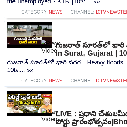
the unemployed - KTR |10tv.....»»
CATEGORY:
NEWS
CHANNEL:
10TVNEWSTE
గుజరాత్‌ సూరత్‌లో భార
in Surat, Gujarat | 1
గుజరాత్‌ సూరత్‌లో భారి వరద | Heavy floods i
10tv.....»»
CATEGORY:
NEWS
CHANNEL:
10TVNEWSTE
LIVE : ప్రధాని చేతులమ
పోర్టు ప్రారంభోత్సవం|