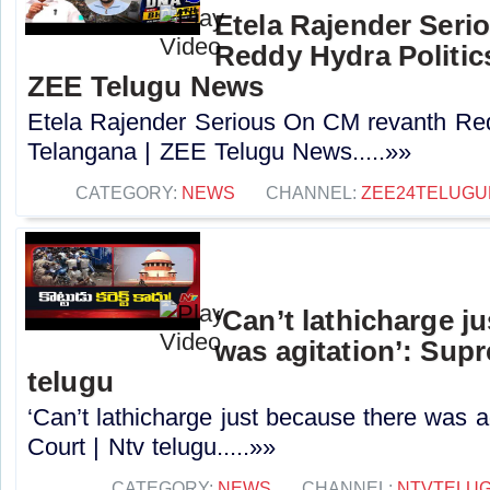
Etela Rajender Seri
Reddy Hydra Politics
ZEE Telugu News
Etela Rajender Serious On CM revanth Red
Telangana | ZEE Telugu News.....»»
CATEGORY:
NEWS
CHANNEL:
ZEE24TELUG
‘Can’t lathicharge j
was agitation’: Sup
telugu
‘Can’t lathicharge just because there was a
Court | Ntv telugu.....»»
CATEGORY:
NEWS
CHANNEL:
NTVTELU