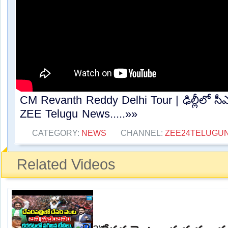
CM Revanth Reddy Delhi Tour | ఢిల్లీలో సీఎం ర
ZEE Telugu News.....»»
CATEGORY:
NEWS
CHANNEL:
ZEE24TELUGU
Related Videos