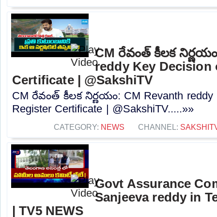
CM రేవంత్ కీలక నిర్ణ
reddy Key Decision 
Certificate | @SakshiTV
CM రేవంత్ కీలక నిర్ణయం: CM Revanth reddy
Register Certificate | @SakshiTV.....»»
CATEGORY:
NEWS
CHANNEL:
SAKSHIT
Govt Assurance Com
Sanjeeva reddy in 
| TV5 NEWS