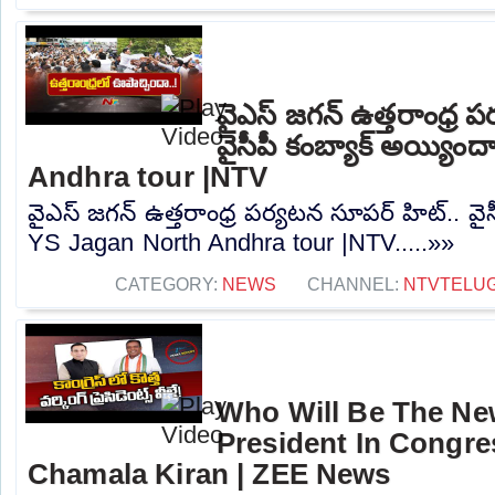
వైఎస్ జగన్ ఉత్తరాంధ్ర 
వైసీపీ కంబ్యాక్ అయ్యి
Andhra tour |NTV
వైఎస్ జగన్ ఉత్తరాంధ్ర పర్యటన సూపర్ హిట్.. వైస
YS Jagan North Andhra tour |NTV.....»»
CATEGORY:
NEWS
CHANNEL:
NTVTELU
Who Will Be The N
President In Congres
Chamala Kiran | ZEE News