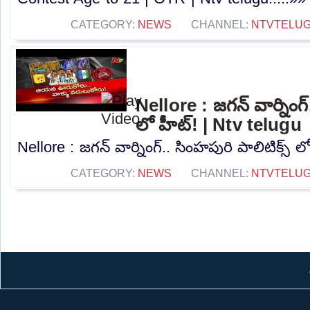
CATEGORY:
NEWS
CHANNEL:
NTVTELU
Nellore : జగన్ వార్నింగ్
లో హీట్! | Ntv telugu
Nellore : జగన్ వార్నింగ్.. సింహపురి పాలిటిక్స్ ల
CATEGORY:
NEWS
CHANNEL:
NTVTELU