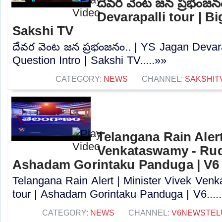
దేవర వెంట జన ప్రభంజన
Devarapalli tour | Bi
Sakshi TV
దేవర వెంట జన ప్రభంజనం.. | YS Jagan Devarap
Question Intro | Sakshi TV.....»»
CATEGORY:
NEWS
CHANNEL:
SAKSHIT
Telangana Rain Alert
Venkataswamy - Rudr
Ashadam Gorintaku Panduga | V6
Telangana Rain Alert | Minister Vivek Ven
tour | Ashadam Gorintaku Panduga | V6....
CATEGORY:
NEWS
CHANNEL:
V6NEWSTEL