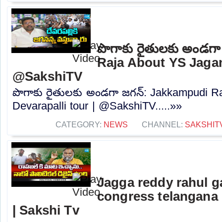
పొగాకు రైతులకు అండగ
Raja About YS Jagan 
@SakshiTV
పొగాకు రైతులకు అండగా జగన్: Jakkampudi R
Devarapalli tour | @SakshiTV.....»»
CATEGORY:
NEWS
CHANNEL:
SAKSHIT
Jagga reddy rahul 
congress telangana 
| Sakshi Tv