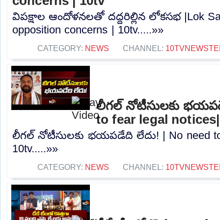
concerns | 10tv
విపక్షాల ఆందోళనలతో దద్దరిల్లిన లోకసభ |Lok S
opposition concerns | 10tv.....»»
CATEGORY:
NEWS
CHANNEL:
10TVNEWSTE
లీగల్ నోటీసులకు భయపడ
to fear legal notices
లీగల్ నోటీసులకు భయపడేది లేదు! | No need to 
10tv.....»»
CATEGORY:
NEWS
CHANNEL:
10TVNEWSTE