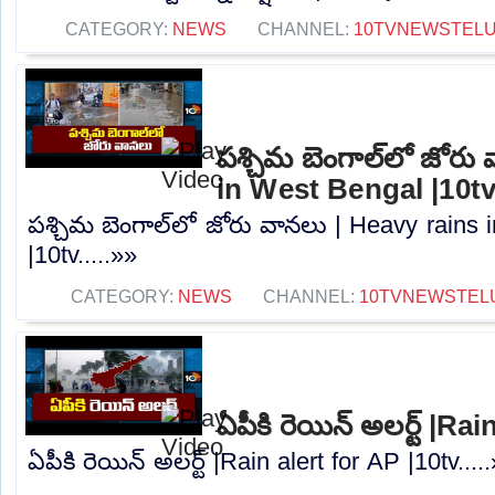
CATEGORY:
NEWS
CHANNEL:
10TVNEWSTEL
పశ్చిమ బెంగాల్‌లో జోరు
in West Bengal |10t
పశ్చిమ బెంగాల్‌లో జోరు వానలు | Heavy rains
|10tv.....»»
CATEGORY:
NEWS
CHANNEL:
10TVNEWSTEL
ఏపీకి రెయిన్ అలర్ట్ |Ra
ఏపీకి రెయిన్ అలర్ట్ |Rain alert for AP |10tv....