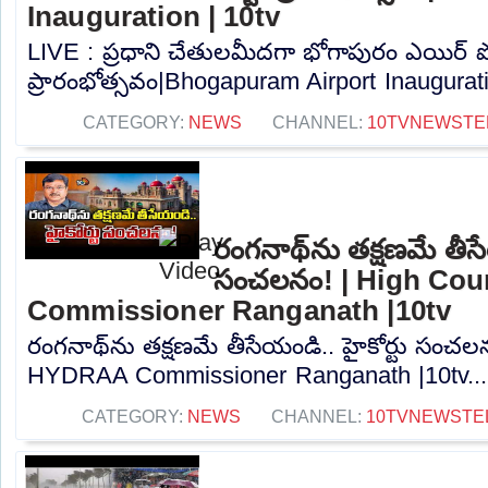
Inauguration | 10tv
LIVE : ప్రధాని చేతులమీదగా భోగాపురం ఎయిర్ పో
ప్రారంభోత్సవం|Bhogapuram Airport Inauguratio
CATEGORY:
NEWS
CHANNEL:
10TVNEWSTE
రంగనాథ్‎ను తక్షణమే తీసేయ
సంచలనం! | High Co
Commissioner Ranganath |10tv
రంగనాథ్‎ను తక్షణమే తీసేయండి.. హై‎కోర్టు సంచ
HYDRAA Commissioner Ranganath |10tv...
CATEGORY:
NEWS
CHANNEL:
10TVNEWSTE