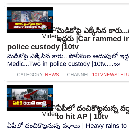
మెడికోపై ఎక్కేసిన కారు
ఇద్దరు |Car rammed i
police custody |10tv
మెడికోపై ఎక్కేసిన కారు...పోలీసుల అదుపులో ఇద
Medic...Two in police custody |10tv.....»»
CATEGORY:
NEWS
CHANNEL:
10TVNEWSTEL
ఏపీలో దంచికొట్టనున్న వర
to hit AP | 10tv
ఏపీలో దంచికొట్టనున్న వర్షాలు | Heavy rains to 