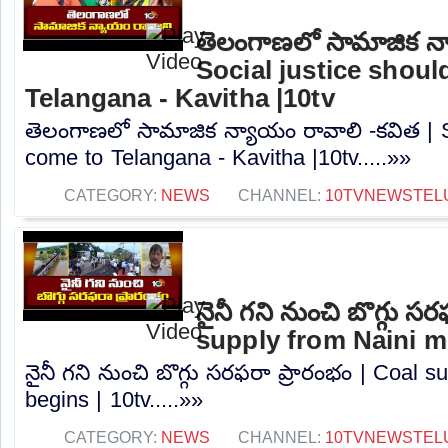
తెలంగాణలో సామాజిక న్
Social justice shou
Telangana - Kavitha |10tv
తెలంగాణలో సామాజిక న్యాయం రావాలి -కవిత | S
come to Telangana - Kavitha |10tv.....»»
CATEGORY:
NEWS
CHANNEL:
10TVNEWSTEL
నైనీ గని నుంచి బొగ్గు స
supply from Naini mi
నైనీ గని నుంచి బొగ్గు సరఫరా ప్రారంభం | Coal 
begins | 10tv.....»»
CATEGORY:
NEWS
CHANNEL:
10TVNEWSTEL