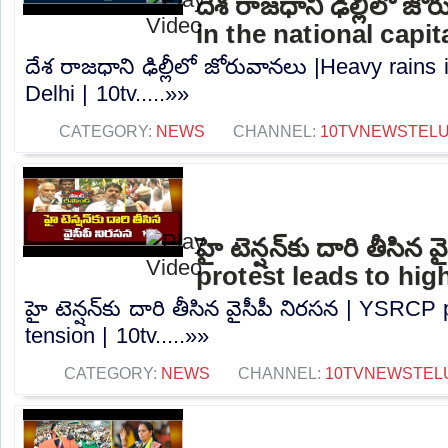
దేశ రాజధాని ఢిల్లీలో జ
in the national capita
దేశ రాజధాని ఢిల్లీలో జోరువానలు |Heavy rains i
Delhi | 10tv.....»»
CATEGORY:
NEWS
CHANNEL:
10TVNEWSTEL
హై టెన్షన్‌కు దారి తీసి
protest leads to high
హై టెన్షన్‌కు దారి తీసిన వైసీపీ నిరసన | YSRCP
tension | 10tv.....»»
CATEGORY:
NEWS
CHANNEL:
10TVNEWSTEL