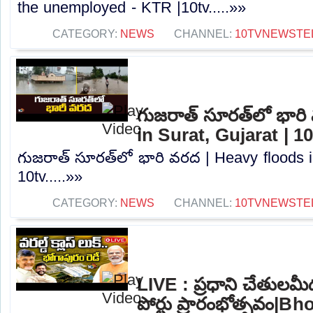
the unemployed - KTR |10tv.....»»
CATEGORY:
NEWS
CHANNEL:
10TVNEWSTE
గుజరాత్‌ సూరత్‌లో భార
in Surat, Gujarat | 1
గుజరాత్‌ సూరత్‌లో భారి వరద | Heavy floods i
10tv.....»»
CATEGORY:
NEWS
CHANNEL:
10TVNEWSTE
LIVE : ప్రధాని చేతులమ
పోర్టు ప్రారంభోత్సవం|