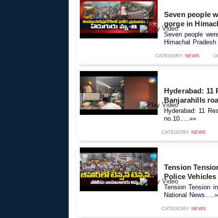
Seven people wer
gorge in Himac
Seven people were k
Himachal Pradesh 
CATEGORY:
NEWS
C
Hyderabad: 11 R
Banjarahills ro
Hyderabad: 11 Resc
no.10.....»»
CATEGORY:
NEWS
Tension Tension
Police Vehicles
Tension Tension in
National News.....
CATEGORY:
NEWS