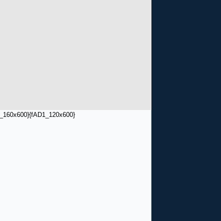
_160x600}
{fAD1_120x600}