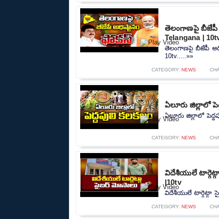
తెలంగాణపై బీజేప
Telangana | 10t
తెలంగాణపై బీజేపీ అ
10tv.....»»
CATEGORY:
NEWS
CH
ఏలూరు జిల్లాలో పె
ఏలూరు జిల్లాలో పెద్ద
CATEGORY:
NEWS
CH
విదేశీయులే టార్గె
|10tv
విదేశీయులే టార్గెట్గా
CATEGORY:
NEWS
CH