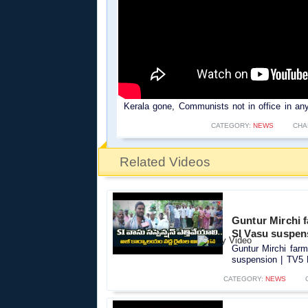
Kerala gone, Communists not in office in any
CATEGORY:
NEWS
CHA
Related Videos
Guntur Mirchi f
SI Vasu suspen
Guntur Mirchi farm
suspension | TV5 
CATEGORY:
NEWS