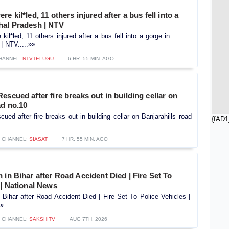
e kil*led, 11 others injured after a bus fell into a
hal Pradesh | NTV
il*led, 11 others injured after a bus fell into a gorge in
| NTV.....»»
HANNEL:
NTVTELUGU
6 HR. 55 MIN. AGO
escued after fire breaks out in building cellar on
ad no.10
ued after fire breaks out in building cellar on Banjarahills road
{fAD1
CHANNEL:
SIASAT
7 HR. 55 MIN. AGO
 in Bihar after Road Accident Died | Fire Set To
 | National News
 Bihar after Road Accident Died | Fire Set To Police Vehicles |
»»
CHANNEL:
SAKSHITV
AUG 7TH, 2026