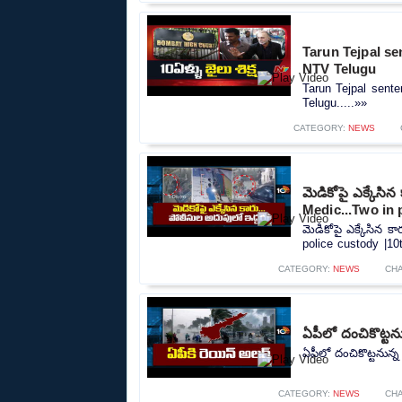
Tarun Tejpal se
NTV Telugu
Tarun Tejpal sent
Telugu.....»»
CATEGORY:
NEWS
మెడికోపై ఎక్కేసి
Medic...Two in 
మెడికోపై ఎక్కేసిన 
police custody |10t
CATEGORY:
NEWS
CH
ఏపీలో దంచికొట్టను
ఏపీలో దంచికొట్టనున్న
CATEGORY:
NEWS
CH