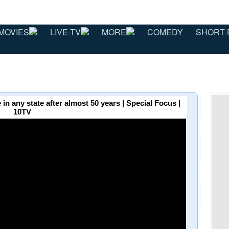
MOVIES
LIVE-TV
MORE
COMEDY
SHORT-
in any state after almost 50 years | Special Focus |
10TV