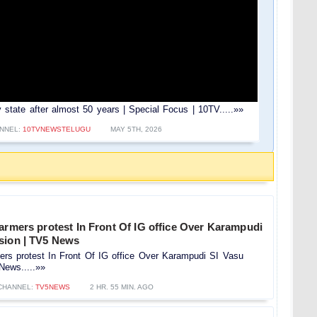
 state after almost 50 years | Special Focus | 10TV.....»»
NNEL:
10TVNEWSTELUGU
MAY 5TH, 2026
armers protest In Front Of IG office Over Karampudi
sion | TV5 News
ers protest In Front Of IG office Over Karampudi SI Vasu
News.....»»
CHANNEL:
TV5NEWS
2 HR. 55 MIN. AGO