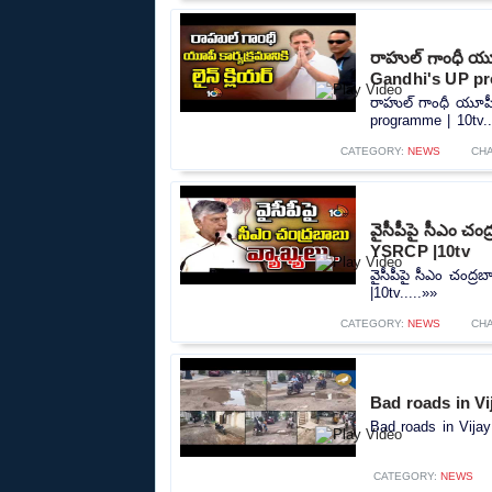
రాహుల్ గాంధీ యూపీ
Gandhi's UP pr
రాహుల్ గాంధీ యూపీ క
programme | 10tv..
CATEGORY:
NEWS
CH
వైసీపీపై సీఎం చ
YSRCP |10tv
వైసీపీపై సీఎం చంద
|10tv.....»»
CATEGORY:
NEWS
CH
Bad roads in Vi
Bad roads in Vijay
CATEGORY:
NEWS