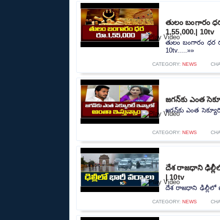
తులం బంగారం ధర 
1,55,000.| 10tv
తులం బంగారం ధర రూ
10tv.....»»
CATEGORY:
NEWS
CH
జగన్‌కు ఎంత సెక్
జగన్‌కు ఎంత సెక్యూర
CATEGORY:
NEWS
CH
దేశ రాజధాని ఢిల్
| 10tv
దేశ రాజధాని ఢిల్లీల
CATEGORY:
NEWS
CH