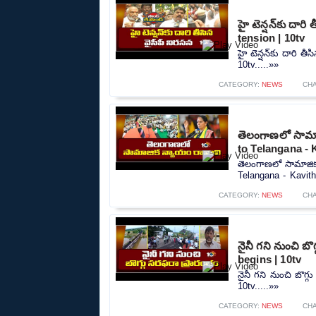
హై టెన్షన్‌కు దార
tension | 10tv
హై టెన్షన్‌కు దారి 
10tv.....»»
CATEGORY:
NEWS
CH
తెలంగాణలో సామాజ
to Telangana - 
తెలంగాణలో సామాజిక
Telangana - Kavitha
CATEGORY:
NEWS
CH
నైనీ గని నుంచి బ
begins | 10tv
నైనీ గని నుంచి బొగ్
10tv.....»»
CATEGORY:
NEWS
CH