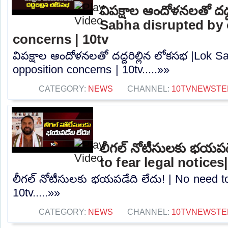
విపక్షాల ఆందోళనలతో దద్
Sabha disrupted by 
concerns | 10tv
విపక్షాల ఆందోళనలతో దద్దరిల్లిన లోకసభ |Lok S
opposition concerns | 10tv.....»»
CATEGORY:
NEWS
CHANNEL:
10TVNEWSTE
లీగల్ నోటీసులకు భయపడ
to fear legal notices
లీగల్ నోటీసులకు భయపడేది లేదు! | No need to 
10tv.....»»
CATEGORY:
NEWS
CHANNEL:
10TVNEWSTE