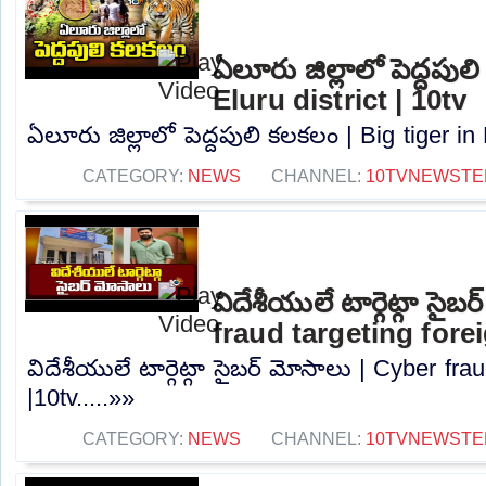
ఏలూరు జిల్లాలో పెద్దపుల
Eluru district | 10tv
ఏలూరు జిల్లాలో పెద్దపులి కలకలం | Big tiger in E
CATEGORY:
NEWS
CHANNEL:
10TVNEWSTE
విదేశీయులే టార్గెట్గా సైబ
fraud targeting fore
విదేశీయులే టార్గెట్గా సైబర్ మోసాలు | Cyber ​​fr
|10tv.....»»
CATEGORY:
NEWS
CHANNEL:
10TVNEWSTE