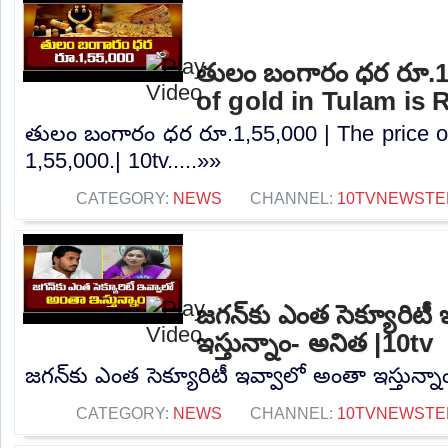
తులం బంగారం ధర రూ.1,
of gold in Tulam is R
తులం బంగారం ధర రూ.1,55,000 | The price of
1,55,000.| 10tv.....»»
CATEGORY:
NEWS
CHANNEL:
10TVNEWSTE
జగన్‌కు ఎంత సెక్యూరిటీ
ఇస్తున్నాం- అనిత |10tv
జగన్‌కు ఎంత సెక్యూరిటీ ఇవ్వాలో అంతా ఇస్తున్నా
CATEGORY:
NEWS
CHANNEL:
10TVNEWSTE