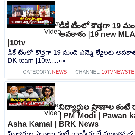
డీకే టీంలో కొత్తగా 19 మం
అవకాశం |19 new MLA
|10tv
డీకే టీంలో కొత్తగా 19 మంది ఎమ్మె ల్యేలకు అవక
DK team |10tv.....»»
CATEGORY:
NEWS
CHANNEL:
10TVNEWSTE
విద్యార్థుల ప్రాణాల కం
| PM Modi | Pawan k
Asha Kamal | BRK News
విద్యార్థుల ప్రాణాల కంటే రాజకీయాలే ముఖ్యమా