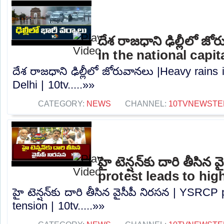
దేశ రాజధాని ఢిల్లీలో జ
in the national capita
దేశ రాజధాని ఢిల్లీలో జోరువానలు |Heavy rains i
Delhi | 10tv.....»»
CATEGORY:
NEWS
CHANNEL:
10TVNEWSTE
హై టెన్షన్‌కు దారి తీసి
protest leads to high
హై టెన్షన్‌కు దారి తీసిన వైసీపీ నిరసన | YSRCP
tension | 10tv.....»»