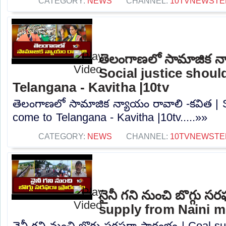
CATEGORY:
NEWS
CHANNEL:
10TVNEWSTE
తెలంగాణలో సామాజిక న్
Social justice shou
Telangana - Kavitha |10tv
తెలంగాణలో సామాజిక న్యాయం రావాలి -కవిత | S
come to Telangana - Kavitha |10tv.....»»
CATEGORY:
NEWS
CHANNEL:
10TVNEWSTE
నైనీ గని నుంచి బొగ్గు స
supply from Naini mi
నైనీ గని నుంచి బొగ్గు సరఫరా ప్రారంభం | Coal 