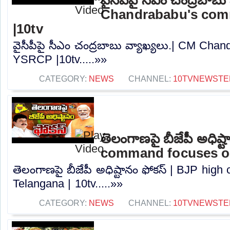
Chandrababu's co
|10tv
వైసీపీపై సీఎం చంద్రబాబు వ్యాఖ్యలు.| CM Ch
YSRCP |10tv.....»»
CATEGORY:
NEWS
CHANNEL:
10TVNEWSTE
తెలంగాణపై బీజేపీ అధిష్
command focuses on
తెలంగాణపై బీజేపీ అధిష్టానం ఫోకస్ | BJP hi
Telangana | 10tv.....»»
CATEGORY:
NEWS
CHANNEL:
10TVNEWSTE