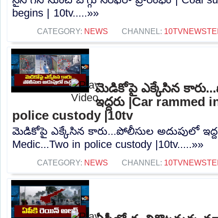
begins | 10tv.....»»
CATEGORY:
NEWS
CHANNEL:
10TVNEWSTE
మెడికోపై ఎక్కేసిన కారు
ఇద్దరు |Car rammed i
police custody |10tv
మెడికోపై ఎక్కేసిన కారు...పోలీసుల అదుపులో ఇద
Medic...Two in police custody |10tv.....»»
CATEGORY:
NEWS
CHANNEL:
10TVNEWSTE