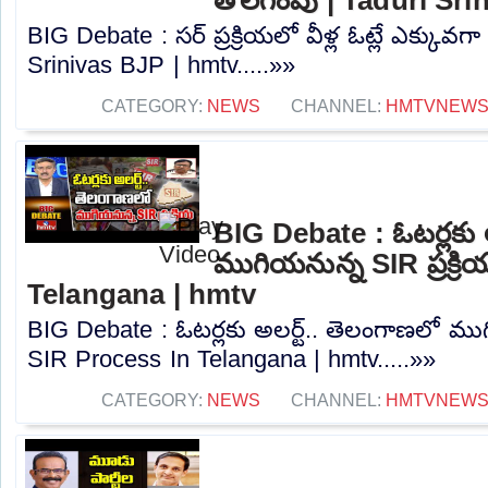
తొలగింపు | Taduri Sr
BIG Debate : సర్ ప్రక్రియలో వీళ్ల ఓట్లే ఎక్కువగ
Srinivas BJP | hmtv.....»»
CATEGORY:
NEWS
CHANNEL:
HMTVNEW
BIG Debate : ఓటర్లకు అ
ముగియనున్న SIR ప్రక్ర
Telangana | hmtv
BIG Debate : ఓటర్లకు అలర్ట్.. తెలంగాణలో ముగి
SIR Process In Telangana | hmtv.....»»
CATEGORY:
NEWS
CHANNEL:
HMTVNEW