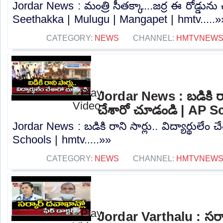
Jordar News : మంత్రి సీతక్కా...జర్ర ఈ రోడ్డున
Seethakka | Mulugu | Mangapet | hmtv.....»
CATEGORY:
NEWS
CHANNEL:
HMTVNEW
Jordar News : బడికి రాని 
చేశారో చూడండి | AP S
Jordar News : బడికి రాని సార్లు.. విద్యార్థులేం
Schools | hmtv.....»»
CATEGORY:
NEWS
CHANNEL:
HMTVNEW
Jordar Varthalu : సర్కా