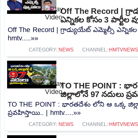
Off The Record | గ్రాడ్
ఎన్నికల కోసం 3 పార్టీల 
Off The Record | గ్రాడ్యుయేట్ ఎమ్మెల్సీ ఎన్నికల
hmtv.....»»
CATEGORY:
NEWS
CHANNEL:
HMTVNEW
TO THE POINT : భారత
జిల్లాలోనే 97 నదులు ప్ర
TO THE POINT : భారతదేశం లోని ఆ ఒక్క జిల్
ప్రవహిస్తాయి.. | hmtv.....»»
CATEGORY:
NEWS
CHANNEL:
HMTVNEW