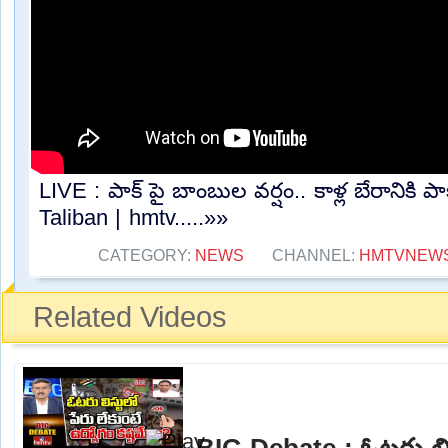
LIVE : పాక్ పై బాంబుల వర్షం.. కాళ్ల బేరానికి పా
Taliban | hmtv.....»»
CATEGORY:
NEWS
CHANNEL:
HMTVNEW
Related Videos
BIG Debate : ఓటరు లిస్