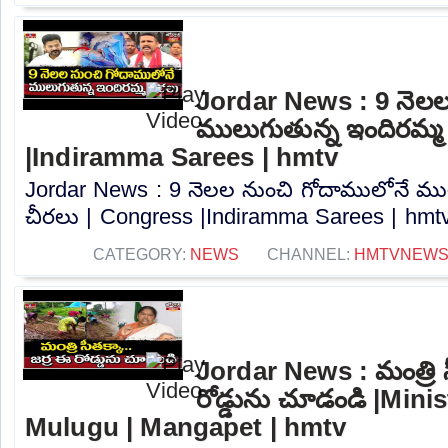
Jordar News : 9 నెలల
ములుగుతున్న ఇందిరమ్మ
|Indiramma Sarees | hmtv
Jordar News : 9 నెలల నుంచి గోదాములోనే ము
చీరలు | Congress |Indiramma Sarees | hmtv.
CATEGORY:
NEWS
CHANNEL:
HMTVNEW
Jordar News : మంత్రి స
రోడ్డును చూడండి |Mini
Mulugu | Mangapet | hmtv