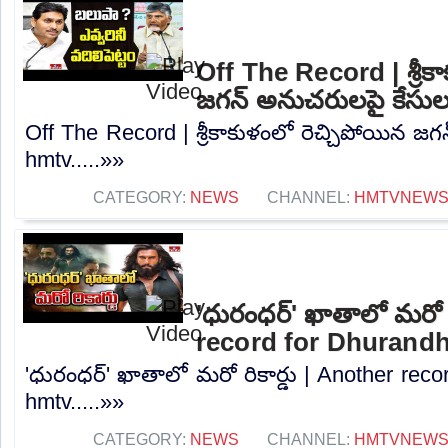
Off The Record | శ్రీక
జగన్ అనుచరులపై కేసుల
Off The Record | శ్రీకాకుళంలో రెచ్చిపోయిన జ
hmtv.....»»
CATEGORY:
NEWS
CHANNEL:
HMTVNEW
'ధురంధర్‌' ఖాతాలో మరో ర
record for Dhurandh
'ధురంధర్‌' ఖాతాలో మరో రికార్డు | Another rec
hmtv.....»»
CATEGORY:
NEWS
CHANNEL:
HMTVNEW