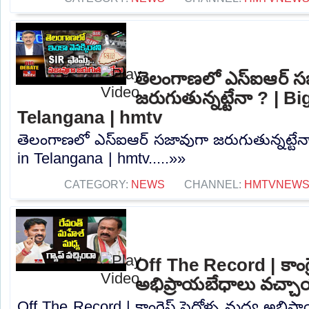
తెలంగాణలో ఎస్ఐఆర్ స
జరుగుతున్నట్టేనా ? | 
Telangana | hmtv
తెలంగాణలో ఎస్ఐఆర్ సజావుగా జరుగుతున్నట్టేన
in Telangana | hmtv.....»»
CATEGORY:
NEWS
CHANNEL:
HMTVNEW
Off The Record | కాంగ్రె
అభిప్రాయబేధాలు వచ్చా
Off The Record | కాంగ్రెస్ పెద్దోళ్ళ మధ్య అభి