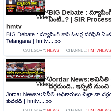
BIG Debate : మ్యాపింగ్ క
ఏంటి..? | SIR Proces
hmtv
BIG Debate : మ్యాపింగ్ కాని ఓటర్ల పరిస్థితి ఏం
Telangana | hmtv.....»»
CATEGORY:
NEWS
CHANNEL:
HMTVNEW
Jordar News:అవినీతి అ
దగ్గరుంది.. ఇప్పటి నుంచి
Jordar News:అవినీతి అధికారులు చిట్టా నా దగ్గరు
కుదరది | hmtv.....»»
CATEGORY:
NEWS
CHANNEL:
HMTVNEW