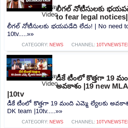
లీగల్ నోటీసులకు భయపడ
to fear legal notices
లీగల్ నోటీసులకు భయపడేది లేదు! | No need to 
10tv.....»»
CATEGORY:
NEWS
CHANNEL:
10TVNEWSTE
డీకే టీంలో కొత్తగా 19 మం
అవకాశం |19 new MLA
|10tv
డీకే టీంలో కొత్తగా 19 మంది ఎమ్మె ల్యేలకు అవక
DK team |10tv.....»»
CATEGORY:
NEWS
CHANNEL:
10TVNEWSTE