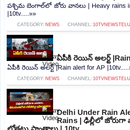
పశ్చిమ బెంగాల్‌లో జోరు వానలు | Heavy rains
|10tv.....»»
CATEGORY:
NEWS
CHANNEL:
10TVNEWSTEL
ఏపీకి రెయిన్ అలర్ట్ |Ra
ఏపీకి రెయిన్ అలర్ట్ |Rain alert for AP |10tv....
CATEGORY:
NEWS
CHANNEL:
10TVNEWSTEL
Delhi Under Rain Al
Rains | ఢిల్లీలో జోరుగ
లోతట్టు ప్రాంతాలు | 10tv