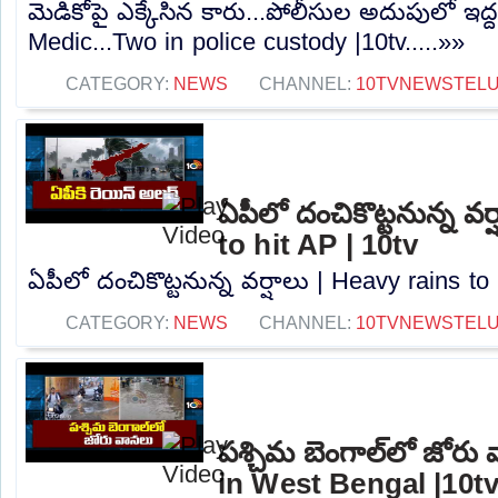
మెడికోపై ఎక్కేసిన కారు...పోలీసుల అదుపులో ఇద
Medic...Two in police custody |10tv.....»»
CATEGORY:
NEWS
CHANNEL:
10TVNEWSTEL
ఏపీలో దంచికొట్టనున్న వర
to hit AP | 10tv
ఏపీలో దంచికొట్టనున్న వర్షాలు | Heavy rains to 
CATEGORY:
NEWS
CHANNEL:
10TVNEWSTEL
పశ్చిమ బెంగాల్‌లో జోరు
in West Bengal |10t