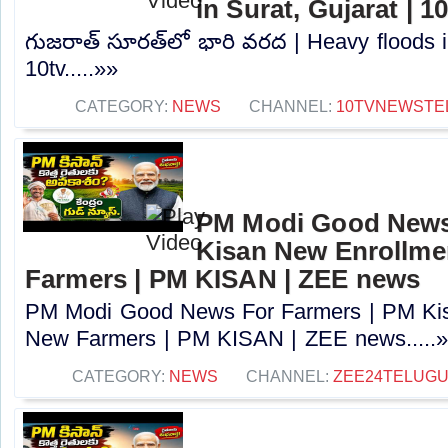
in Surat, Gujarat | 1
గుజరాత్‌ సూరత్‌లో భారి వరద | Heavy floods i
10tv.....»»
CATEGORY:
NEWS
CHANNEL:
10TVNEWSTE
PM Modi Good News
Kisan New Enrollme
Farmers | PM KISAN | ZEE news
PM Modi Good News For Farmers | PM Kis
New Farmers | PM KISAN | ZEE news.....
CATEGORY:
NEWS
CHANNEL:
ZEE24TELUG