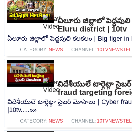
ఏలూరు జిల్లాలో పెద్దపుల
Eluru district | 10tv
ఏలూరు జిల్లాలో పెద్దపులి కలకలం | Big tiger in E
CATEGORY:
NEWS
CHANNEL:
10TVNEWSTE
విదేశీయులే టార్గెట్గా సైబ
fraud targeting fore
విదేశీయులే టార్గెట్గా సైబర్ మోసాలు | Cyber ​​fr
|10tv.....»»
CATEGORY:
NEWS
CHANNEL:
10TVNEWSTE