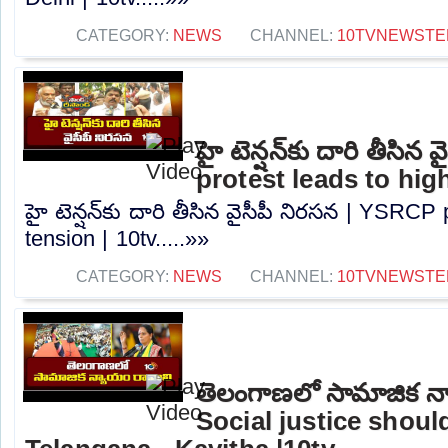
CATEGORY:
NEWS
CHANNEL:
10TVNEWSTE
హై టెన్షన్‌కు దారి తీసి
protest leads to high
హై టెన్షన్‌కు దారి తీసిన వైసీపీ నిరసన | YSRCP
tension | 10tv.....»»
CATEGORY:
NEWS
CHANNEL:
10TVNEWSTE
తెలంగాణలో సామాజిక న్
Social justice shou