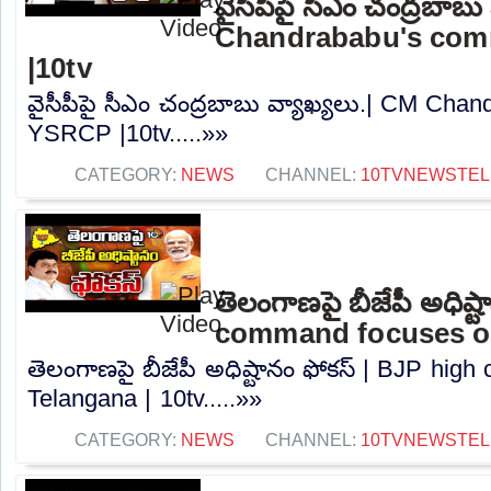
వైసీపీపై సీఎం చంద్రబాబు
Chandrababu's co
|10tv
వైసీపీపై సీఎం చంద్రబాబు వ్యాఖ్యలు.| CM Ch
YSRCP |10tv.....»»
CATEGORY:
NEWS
CHANNEL:
10TVNEWSTE
తెలంగాణపై బీజేపీ అధిష్
command focuses on
తెలంగాణపై బీజేపీ అధిష్టానం ఫోకస్ | BJP hi
Telangana | 10tv.....»»
CATEGORY:
NEWS
CHANNEL:
10TVNEWSTE