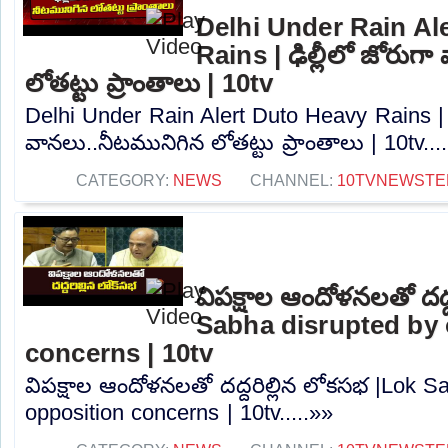
Delhi Under Rain Al
Rains | ఢిల్లీలో జోరుగ
లోతట్టు ప్రాంతాలు | 10tv
Delhi Under Rain Alert Duto Heavy Rains | ఢ
వానలు..నీటమునిగిన లోతట్టు ప్రాంతాలు | 10tv...
CATEGORY:
NEWS
CHANNEL:
10TVNEWSTE
విపక్షాల ఆందోళనలతో దద్
Sabha disrupted by 
concerns | 10tv
విపక్షాల ఆందోళనలతో దద్దరిల్లిన లోకసభ |Lok S
opposition concerns | 10tv.....»»