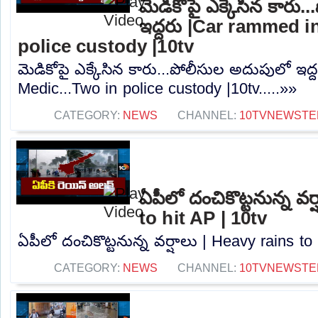
మెడికోపై ఎక్కేసిన కారు
ఇద్దరు |Car rammed i
police custody |10tv
మెడికోపై ఎక్కేసిన కారు...పోలీసుల అదుపులో ఇద
Medic...Two in police custody |10tv.....»»
CATEGORY:
NEWS
CHANNEL:
10TVNEWSTE
ఏపీలో దంచికొట్టనున్న వర
to hit AP | 10tv
ఏపీలో దంచికొట్టనున్న వర్షాలు | Heavy rains to 
CATEGORY:
NEWS
CHANNEL:
10TVNEWSTE