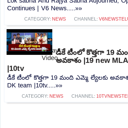
Lok sabha And Rajya Sabha Adjourned, Op
Continues | V6 News.....»»
CATEGORY:
NEWS
CHANNEL:
V6NEWSTEL
డీకే టీంలో కొత్తగా 19 మం
అవకాశం |19 new MLA
|10tv
డీకే టీంలో కొత్తగా 19 మంది ఎమ్మె ల్యేలకు అవక
DK team |10tv.....»»
CATEGORY:
NEWS
CHANNEL:
10TVNEWSTE