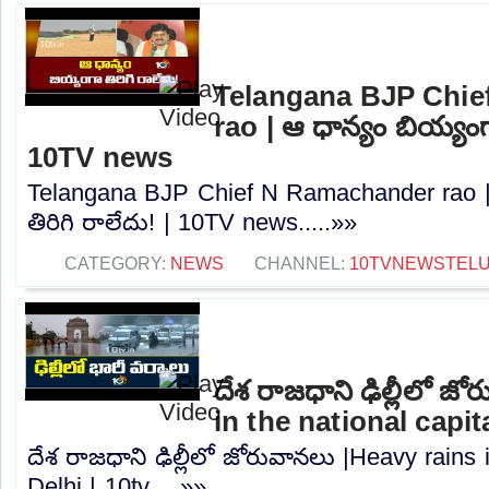
Telangana BJP Chi
rao | ఆ ధాన్యం బియ్యంగా
10TV news
Telangana BJP Chief N Ramachander rao |
తిరిగి రాలేదు! | 10TV news.....»»
CATEGORY:
NEWS
CHANNEL:
10TVNEWSTEL
దేశ రాజధాని ఢిల్లీలో జ
in the national capita
దేశ రాజధాని ఢిల్లీలో జోరువానలు |Heavy rains i
Delhi | 10tv.....»»