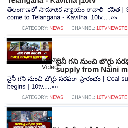
Telangana - Kavitha |10tv
తెలంగాణలో సామాజిక న్యాయం రావాలి -కవిత | S
come to Telangana - Kavitha |10tv.....»»
CATEGORY:
NEWS
CHANNEL:
10TVNEWSTE
నైనీ గని నుంచి బొగ్గు స
supply from Naini mi
నైనీ గని నుంచి బొగ్గు సరఫరా ప్రారంభం | Coal 
begins | 10tv.....»»
CATEGORY:
NEWS
CHANNEL:
10TVNEWSTE