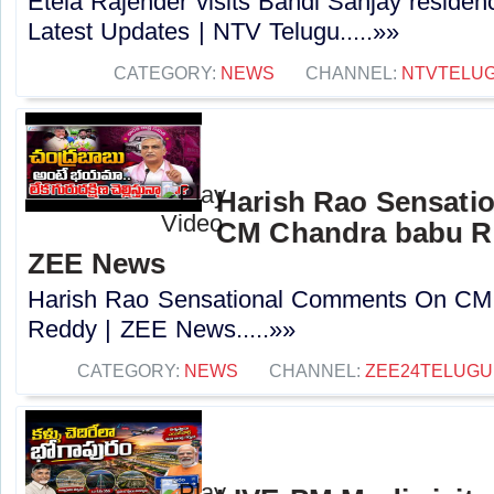
Etela Rajender visits Bandi Sanjay residenc
Latest Updates | NTV Telugu.....»»
CATEGORY:
NEWS
CHANNEL:
NTVTELU
Harish Rao Sensat
CM Chandra babu R
ZEE News
Harish Rao Sensational Comments On CM
Reddy | ZEE News.....»»
CATEGORY:
NEWS
CHANNEL:
ZEE24TELUG