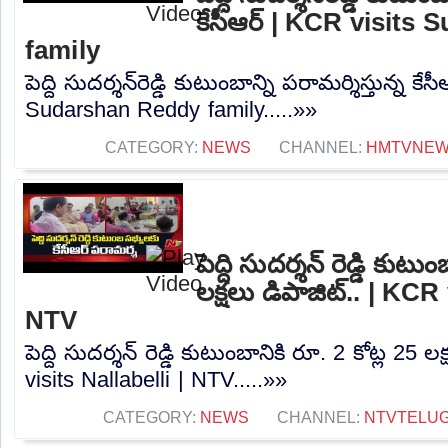
కేసీఆర్‌ | KCR visit
family
పెద్ది సుదర్శన్‌రెడ్డి కుటుంబాన్ని పరామర్శిస్తున్న కే
Sudarshan Reddy family.....»»
CATEGORY:
NEWS
CHANNEL:
HMTVNE
పెద్ది సుదర్శన్ రెడ్డి కుటు
లక్షలు డిపాజిట్.. | KCR 
NTV
పెద్ది సుదర్శన్ రెడ్డి కుటుంబానికి రూ. 2 కోట్ల 25 
visits Nallabelli | NTV.....»»
CATEGORY:
NEWS
CHANNEL:
NTVTELU