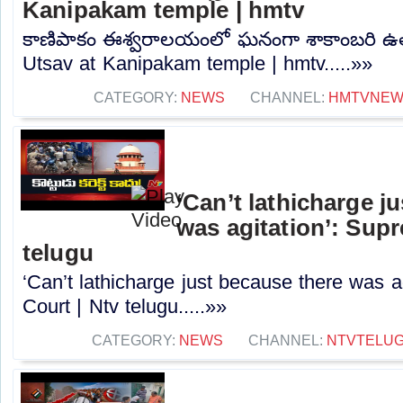
Kanipakam temple | hmtv
కాణిపాకం ఈశ్వరాలయంలో ఘనంగా శాకాంబరి ఉత
Utsav at Kanipakam temple | hmtv.....»»
CATEGORY:
NEWS
CHANNEL:
HMTVNE
‘Can’t lathicharge j
was agitation’: Sup
telugu
‘Can’t lathicharge just because there was a
Court | Ntv telugu.....»»
CATEGORY:
NEWS
CHANNEL:
NTVTELU