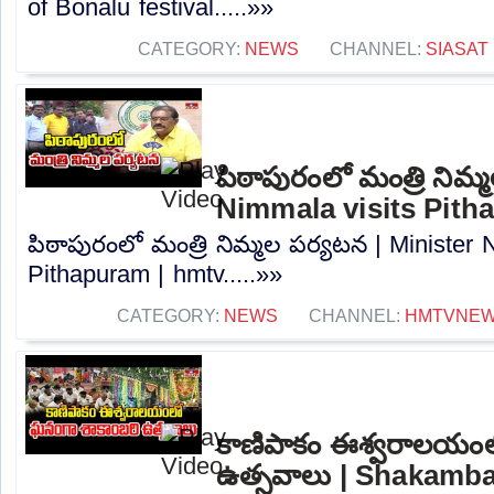
of Bonalu festival.....»»
CATEGORY:
NEWS
CHANNEL:
SIASAT
పిఠాపురంలో మంత్రి నిమ్
Nimmala visits Pith
పిఠాపురంలో మంత్రి నిమ్మల పర్యటన | Minister 
Pithapuram | hmtv.....»»
CATEGORY:
NEWS
CHANNEL:
HMTVNE
కాణిపాకం ఈశ్వరాలయంల
ఉత్సవాలు | Shakamba