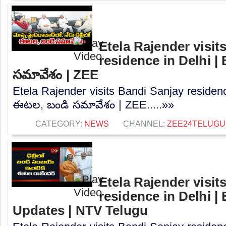
Etela Rajender visit
residence in Delhi |
సమావేశం | ZEE
Etela Rajender visits Bandi Sanjay residenc
ఈటల, బండి సమావేశం | ZEE.....»»
CATEGORY:
NEWS
CHANNEL:
ZEE24TELUG
Etela Rajender visit
residence in Delhi | 
Updates | NTV Telugu