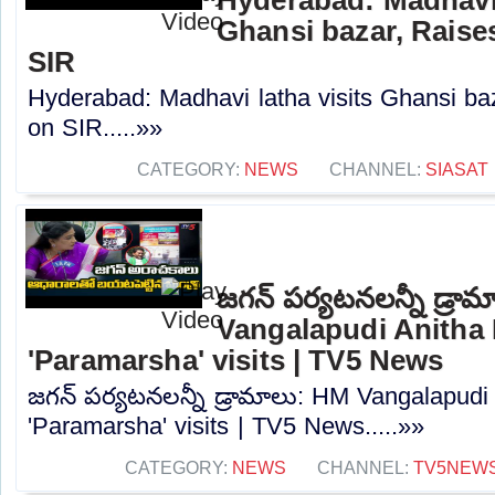
Ghansi bazar, Raise
SIR
Hyderabad: Madhavi latha visits Ghansi b
on SIR.....»»
CATEGORY:
NEWS
CHANNEL:
SIASAT
జగన్ పర్యటనలన్నీ డ్రా
Vangalapudi Anitha 
'Paramarsha' visits | TV5 News
జగన్ పర్యటనలన్నీ డ్రామాలు: HM Vangalapudi
'Paramarsha' visits | TV5 News.....»»
CATEGORY:
NEWS
CHANNEL:
TV5NEW