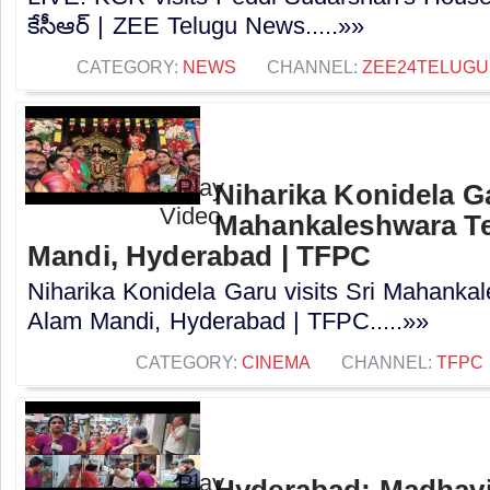
కేసీఆర్‌ | ZEE Telugu News.....»»
CATEGORY:
NEWS
CHANNEL:
ZEE24TELUG
Niharika Konidela Ga
Mahankaleshwara Te
Mandi, Hyderabad | TFPC
Niharika Konidela Garu visits Sri Mahanka
Alam Mandi, Hyderabad | TFPC.....»»
CATEGORY:
CINEMA
CHANNEL:
TFPC
Hyderabad: Madhavi 