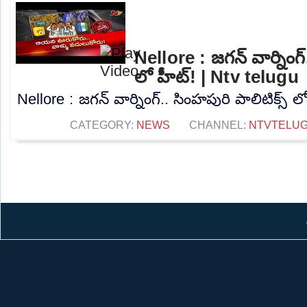
Nellore : జగన్ వార్నింగ్
లో హీట్! | Ntv telugu
Nellore : జగన్ వార్నింగ్.. సింహపురి పాలిటిక్స్ ల
CATEGORY:
NEWS
CHANNEL:
NTVTELU