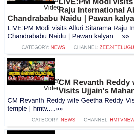
LIVE:PM Modi visits 
Raju International A
Chandrababu Naidu | Pawan kaly
LIVE:PM Modi visits Alluri Sitarama Raju In
Chandrababu Naidu | Pawan kalyan.....»»
CATEGORY:
NEWS
CHANNEL:
ZEE24TELUG
CM Revanth Reddy 
Visits Ujjain's Maha
CM Revanth Reddy wife Geetha Reddy Visit
temple | hmtv.....»»
CATEGORY:
NEWS
CHANNEL:
HMTVNE