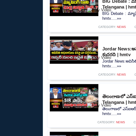
BIG Debate : మ్యా
Telangana | hm
BIG Debate : మ్యాపి
hmtv.....»»
CATEGORY:
NEWS
Jordar News:అవినీ
కుదరది | hmtv
Jordar News:అవినీతి 
hmtv.....»»
CATEGORY:
NEWS
తెలంగాణలో ఎస్ఐఆ
Telangana | hm
తెలంగాణలో ఎస్ఐఆర్ 
hmtv.....»»
CATEGORY:
NEWS
C