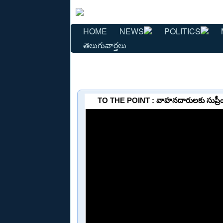
HOME
NEWS
POLITICS
తెలుగువార్తలు
TO THE POINT : వాహనదారులకు సుప్రీం షాక్ 