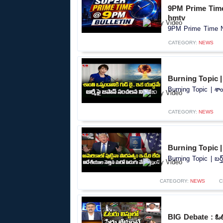
9PM Prime Time
hmtv
9PM Prime Time Ne
CATEGORY:
NEWS
Burning Topic |
Burning Topic | శా
CATEGORY:
NEWS
Burning Topic | బ
Burning Topic | బర్త
CATEGORY:
NEWS
C
BIG Debate : ఓటర