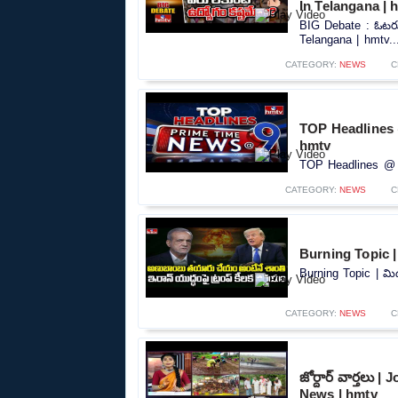
In Telangana | 
BIG Debate : ఓటరు ల
Telangana | hmtv..
CATEGORY:
NEWS
C
TOP Headlines 
hmtv
TOP Headlines @ 9
CATEGORY:
NEWS
C
Burning Topic | మ
Burning Topic | మిడ
CATEGORY:
NEWS
C
జోర్దార్ వార్తలు 
News | hmtv