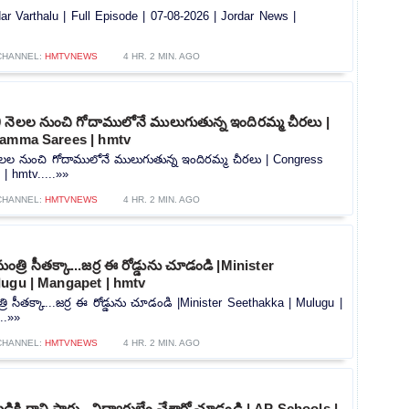
Jordar Varthalu | Full Episode | 07-08-2026 | Jordar News |
CHANNEL:
HMTVNEWS
4 HR. 2 MIN. AGO
 నెలల నుంచి గోదాములోనే ములుగుతున్న ఇందిరమ్మ చీరలు |
ramma Sarees | hmtv
ెలల నుంచి గోదాములోనే ములుగుతున్న ఇందిరమ్మ చీరలు | Congress
| hmtv.....»»
CHANNEL:
HMTVNEWS
4 HR. 2 MIN. AGO
్రి సీతక్కా...జర్ర ఈ రోడ్డును చూడండి |Minister
lugu | Mangapet | hmtv
ి సీతక్కా...జర్ర ఈ రోడ్డును చూడండి |Minister Seethakka | Mulugu |
..»»
CHANNEL:
HMTVNEWS
4 HR. 2 MIN. AGO
కి రాని సార్లు.. విద్యార్థులేం చేశారో చూడండి | AP Schools |