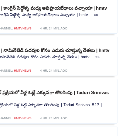
కాంగ్రెస్ పెద్దోళ్ళ మధ్య అభిప్రాయబేధాలు వచ్చాయా | hmtv
ంగ్రెస్ పెద్దోళ్ళ మధ్య అభిప్రాయబేధాలు వచ్చాయా | hmtv.....»»
HANNEL:
HMTVNEWS
4 HR. 24 MIN. AGO
| నామినేటెడ్ పదవుల కోసం ఎదురు చూస్తున్న నేతలు | hmtv
ామినేటెడ్ పదవుల కోసం ఎదురు చూస్తున్న నేతలు | hmtv.....»»
HANNEL:
HMTVNEWS
4 HR. 24 MIN. AGO
ప్రక్రియలో వీళ్ల ఓట్లే ఎక్కువగా తొలగింపు | Taduri Srinivas
క్రియలో వీళ్ల ఓట్లే ఎక్కువగా తొలగింపు | Taduri Srinivas BJP |
HANNEL:
HMTVNEWS
4 HR. 24 MIN. AGO