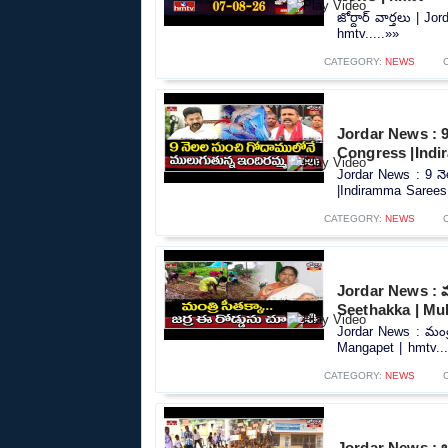
జోర్దార్ వార్తలు | 
hmtv.....»»
CATEGORY:
NEWS
Jordar News : 9
Congress |Indi
Jordar News : 9 న
|Indiramma Sarees 
CATEGORY:
NEWS
Jordar News : మంత
Seethakka | Mu
Jordar News : మంత్ర
Mangapet | hmtv...
CATEGORY:
NEWS
Jordar News : బడి