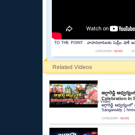
TO THE POINT : వాహనదారులకు సుప్రీం షాక్ ఇన్సూరెన
CATEGORY:
NEWS
C
Related Videos
జగ్గారెడ్డి ఆధ్వర
Celebration In
జగ్గారెడ్డి ఆధ్వర్య
Sangareddy | hmtv.
CATEGORY:
NEWS