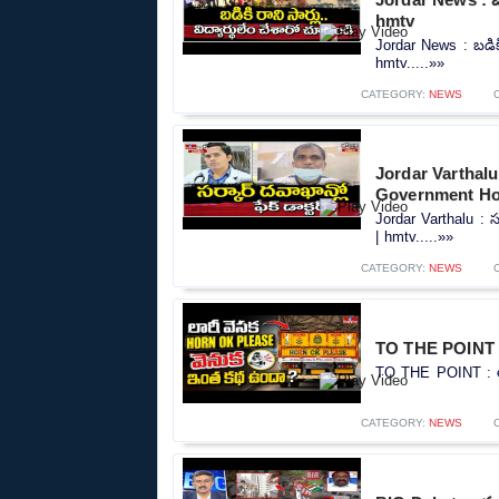
hmtv
Jordar News : బడికి 
hmtv.....»»
CATEGORY:
NEWS
Jordar Varthalu : 
Government Hos
Jordar Varthalu : స
| hmtv.....»»
CATEGORY:
NEWS
TO THE POINT : 
TO THE POINT : లా
CATEGORY:
NEWS