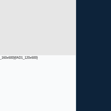
_160x600}
{fAD1_120x600}