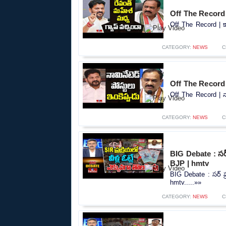
Off The Record | 
Off The Record | కా
CATEGORY:
NEWS
C
Off The Record 
Off The Record | న
CATEGORY:
NEWS
C
BIG Debate : సర్ 
BJP | hmtv
BIG Debate : సర్ ప్ర
hmtv.....»»
CATEGORY:
NEWS
C