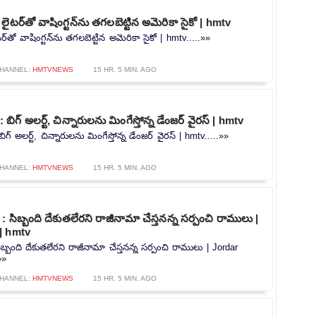
ైటర్‌తో వాషింగ్టన్‌ను తగలబెట్టిన అమెరికా సైకో | hmtv
్‌తో వాషింగ్టన్‌ను తగలబెట్టిన అమెరికా సైకో | hmtv.....»»
HANNEL:
HMTVNEWS
15 HR. 5 MIN. AGO
గ్ అలర్ట్, చిన్నారులను మింగేస్తోన్న డేంజర్ వైరస్ | hmtv
అలర్ట్, చిన్నారులను మింగేస్తోన్న డేంజర్ వైరస్ | hmtv.....»»
HANNEL:
HMTVNEWS
15 HR. 5 MIN. AGO
: సిబ్బంది దేకుతలేరని రాజీనామా చేస్తనన్న సర్పంచి రాములు |
| hmtv
ిబ్బంది దేకుతలేరని రాజీనామా చేస్తనన్న సర్పంచి రాములు | Jordar
»»
HANNEL:
HMTVNEWS
15 HR. 5 MIN. AGO