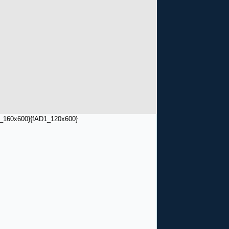
_160x600}
{fAD1_120x600}