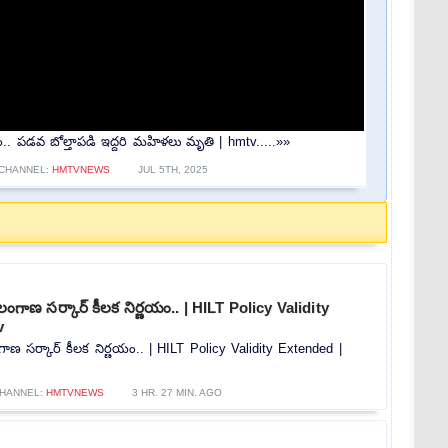
ం.. పడవ బోల్తాపడి ఇద్దరి మహిళలు మృతి | hmtv.....»»
CHANNEL:
HMTVNEWS
JUL 5TH, 2025
లంగాణ సర్కార్ కీలక నిర్ణయం.. | HILT Policy Validity
v
ాణ సర్కార్ కీలక నిర్ణయం.. | HILT Policy Validity Extended |
HANNEL:
HMTVNEWS
3 HR. 27 MIN. AGO