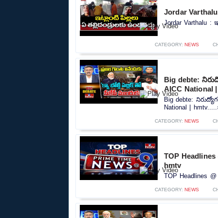
Jordar Varthalu :
Jordar Varthalu : ఇట
CATEGORY:
NEWS
C
Big debte: నిరుద్య
AICC National 
Big debte: నిరుద్యోగ
National | hmtv....
CATEGORY:
NEWS
C
TOP Headlines 
hmtv
TOP Headlines @ 9
CATEGORY:
NEWS
C