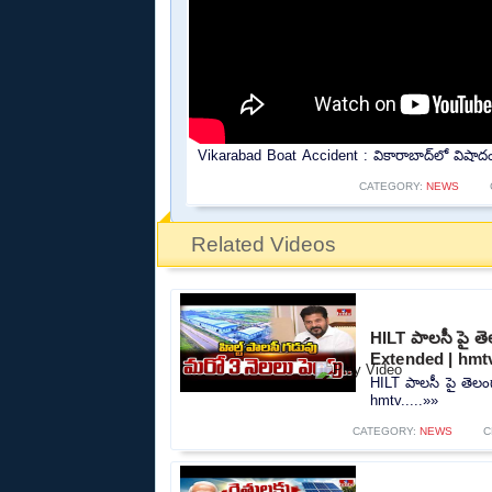
Vikarabad Boat Accident : వికారాబాద్‌లో విషాద
CATEGORY:
NEWS
Related Videos
HILT పాలసీ పై తె
Extended | hmt
HILT పాలసీ పై తెలంగ
hmtv.....»»
CATEGORY:
NEWS
C