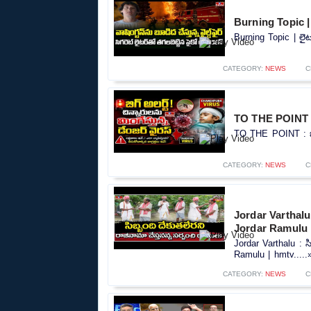
Burning Topic | ల
Burning Topic | లైటర
CATEGORY:
NEWS
C
TO THE POINT : బి
TO THE POINT : బిగ్ 
CATEGORY:
NEWS
C
Jordar Varthalu 
Jordar Ramulu 
Jordar Varthalu : స
Ramulu | hmtv.....
CATEGORY:
NEWS
C