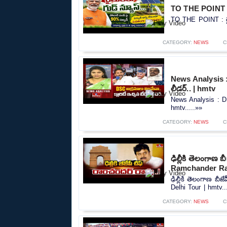
TO THE POINT : ర
TO THE POINT : రైత
CATEGORY:
NEWS
C
News Analysis : D
లీడర్.. | hmtv
News Analysis : DSC
hmtv.....»»
CATEGORY:
NEWS
C
ఢిల్లీకి తెలంగాణ
Ramchander Rao
ఢిల్లీకి తెలంగాణ బ
Delhi Tour | hmtv..
CATEGORY:
NEWS
C