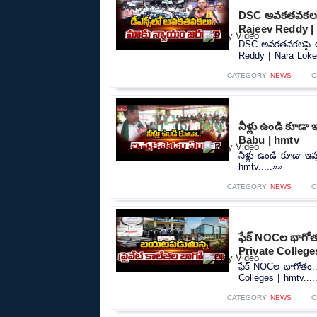
DSC అవకతవకలపై అ
Rajeev Reddy |
DSC అవకతవకలపై అధి
Reddy | Nara Lokes
CATEGORY:
NEWS
C
నీళ్లు ఉండి కూడ
Babu | hmtv
నీళ్లు ఉండి కూడా 
hmtv.....»»
CATEGORY:
NEWS
C
ఫేక్ NOCల భాగోతం
Private College
ఫేక్ NOCల భాగోతం..
Colleges | hmtv....
CATEGORY:
NEWS
C