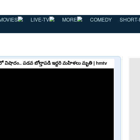
MOVIES
LIVE-TV
MORE
COMEDY
SHORT-
లో విషాదం.. పడవ బోల్తాపడి ఇద్దరి మహిళలు మృతి | hmtv