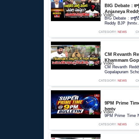
BIG Debate : కాక్
Anjaneya Redd
BIG Debate : కాక్రో
Reddy BJP |hmtv..
CATEGORY:
NEWS
C
CM Revanth Red
Khammam Gopal
CM Revanth Reddy
Gopalapuram Schoo
CATEGORY:
NEWS
C
9PM Prime Time
hmtv
9PM Prime Time Ne
CATEGORY:
NEWS
C