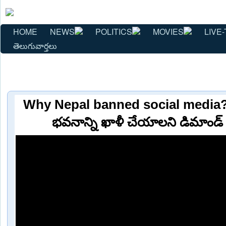
HOME
NEWS
POLITICS
MOVIES
LIVE-
తెలుగువార్తలు
Why Nepal banned social media? | క
భవనాన్ని ఖాళీ చేయాలని డిమాండ