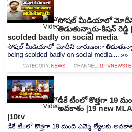
సోషల్ మీడియాలో మోదీ
తిడుతున్నారు-కిషన్ రెడ్
scolded badly on social media
సోషల్ మీడియాలో మోదీని దారుణంగా తిడుతున్నారు
being scolded badly on social media.....»»
CATEGORY:
NEWS
CHANNEL:
10TVNEWSTE
డీకే టీంలో కొత్తగా 19 మం
అవకాశం |19 new MLA
|10tv
డీకే టీంలో కొత్తగా 19 మంది ఎమ్మె ల్యేలకు అవక