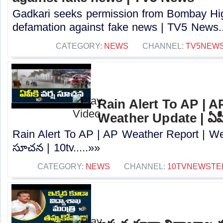
Gadkari seeks permission from Bombay High
defamation against fake news | TV5 News..
CATEGORY:
NEWS
CHANNEL:
TV5NEW
Rain Alert To AP | A
Weather Update | ఏపీక
Rain Alert To AP | AP Weather Report | Wea
సూచన | 10tv.....»»
CATEGORY:
NEWS
CHANNEL:
10TVNEWSTE