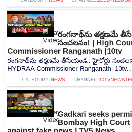
CATEGORY:
NEWS
CHANNEL:
ZEE24TELUG
రంగనాథ్‎ను తక్షణమే తీసేయ
సంచలనం! | High Co
Commissioner Ranganath |10tv
రంగనాథ్‎ను తక్షణమే తీసేయండి.. హై‎కోర్టు సంచ
HYDRAA Commissioner Ranganath |10tv...
CATEGORY:
NEWS
CHANNEL:
10TVNEWSTE
Gadkari seeks perm
Bombay High Court t
against fake news | TV5 News