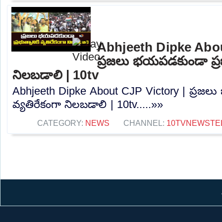
Abhjeeth Dipke Abou
ప్రజలు భయపడకుండా ప్రభు
నిలబడాలి | 10tv
Abhjeeth Dipke About CJP Victory | ప్రజలు
వ్యతిరేకంగా నిలబడాలి | 10tv.....»»
CATEGORY:
NEWS
CHANNEL:
10TVNEWSTE