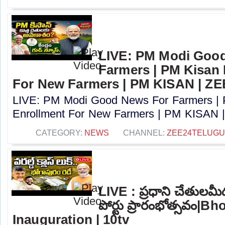
LIVE: PM Modi Goo
Farmers | PM Kisan
For New Farmers | PM KISAN | Z
LIVE: PM Modi Good News For Farmers |
Enrollment For New Farmers | PM KISAN |
CATEGORY:
NEWS
CHANNEL:
ZEE24TELUG
LIVE : ప్రధాని చేతులమ
పోర్టు ప్రారంభోత్సవం|
Inauguration | 10tv