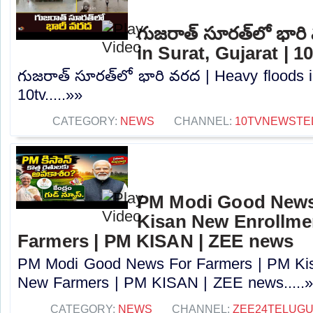
గుజరాత్‌ సూరత్‌లో భార
in Surat, Gujarat | 1
గుజరాత్‌ సూరత్‌లో భారి వరద | Heavy floods i
10tv.....»»
CATEGORY:
NEWS
CHANNEL:
10TVNEWSTE
PM Modi Good News
Kisan New Enrollme
Farmers | PM KISAN | ZEE news
PM Modi Good News For Farmers | PM Kis
New Farmers | PM KISAN | ZEE news.....
CATEGORY:
NEWS
CHANNEL:
ZEE24TELUG