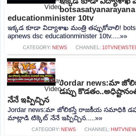
ఇక్కడ కూడా విద్యాశాఖ మం
botsasatyanarayana
educationminister 10tv
ఇక్కడ కూడా విద్యాశాఖ మంత్రి తప్పుకోవాలి! bo
apnews dsc educationminister 10tv.....»»
CATEGORY:
NEWS
CHANNEL:
10TVNEWSTE
Jordar news:మా జోలిక
డప్పు కొడతం..అధిష్టానంతో
నేనే ఇప్పిచ్చిన
Jordar news:మా జోలికస్తే రాజకీయ సమాధికి డప్
మాట్లాడి టిక్కెట్ నేనే ఇప్పిచ్చిన.....»»
CATEGORY:
NEWS
CHANNEL:
HMTVNE