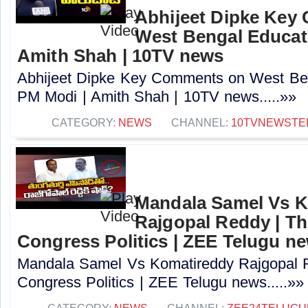
Abhijeet Dipke Key
West Bengal Educati
Amith Shah | 10TV news
Abhijeet Dipke Key Comments on West Beng
PM Modi | Amith Shah | 10TV news.....»»
CATEGORY:
NEWS
CHANNEL:
10TVNEWSTE
Mandala Samel Vs 
Rajgopal Reddy | Th
Congress Politics | ZEE Telugu n
Mandala Samel Vs Komatireddy Rajgopal R
Congress Politics | ZEE Telugu news.....»»