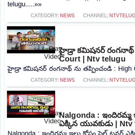
telugu.....»»
CATEGORY:
NEWS
CHANNEL:
NTVTELU
హైడ్రా కమిషనర్ రంగనాథ్
Court | Ntv telugu
హైడ్రా కమిషనర్ రంగనాథ్ ను తప్పించండి : High C
CATEGORY:
NEWS
CHANNEL:
NTVTELU
Nalgonda : ఇందిరమ్మ ఇల
ఎక్కిన యువకుడు | Ntv
Nalgonda : ఇందిరమ్మ ఇల్లు కోసం సెల్ టవర్ ఎ