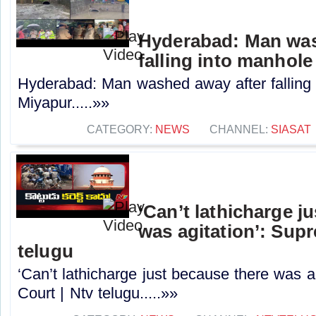
Hyderabad: Man was
falling into manhole
Hyderabad: Man washed away after falling 
Miyapur.....»»
CATEGORY:
NEWS
CHANNEL:
SIASAT
‘Can’t lathicharge j
was agitation’: Sup
telugu
‘Can’t lathicharge just because there was a
Court | Ntv telugu.....»»