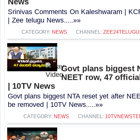
News
Srinivas Comments On Kaleshwaram | KC
| Zee telugu News.....»»
CATEGORY:
NEWS
CHANNEL:
ZEE24TELUG
Govt plans biggest N
NEET row, 47 offici
| 10TV News
Govt plans biggest NTA reset yet after NEE
be removed | 10TV News.....»»
CATEGORY:
NEWS
CHANNEL:
10TVNEWSTE