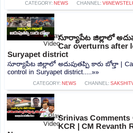
CATEGORY:
NEWS
CHANNEL:
V6NEWSTEL
సూర్యాపేట జిల్లాలో అదుపు
Car overturns after 
Suryapet district
సూర్యాపేట జిల్లాలో అదుపుతప్పి కారు బోల్తా | Ca
control in Suryapet district.....»»
CATEGORY:
NEWS
CHANNEL:
SAKSHIT
Srinivas Comments 
KCR | CM Revanth R