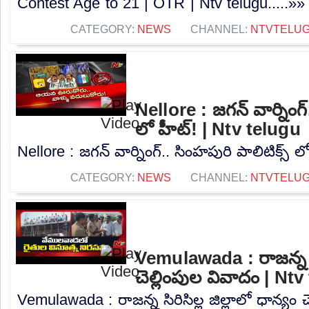
Contest Age to 21 | OTR | Ntv telugu.....»»
CATEGORY:
NEWS
CHANNEL:
NTVTELU
Nellore : జగన్ వార్నింగ్
లో హీట్! | Ntv telugu
Nellore : జగన్ వార్నింగ్.. సింహపురి పాలిటిక్స్ ల
CATEGORY:
NEWS
CHANNEL:
NTVTELU
Vemulawada : రాజన్న సిర
చెల్లింపుల వివాదం | Nt
Vemulawada : రాజన్న సిరిసిల్ల జిల్లాలో ధాన్యం 