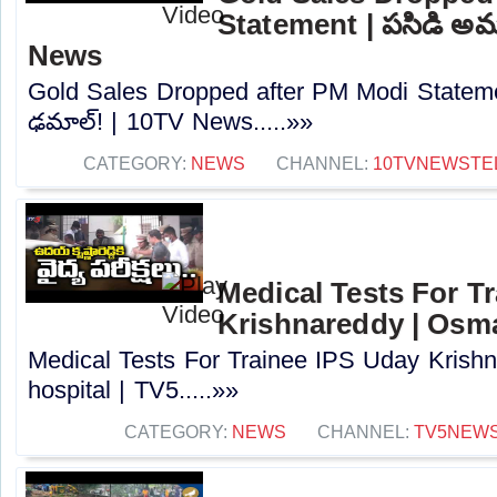
Statement | పసిడి అమ్
News
Gold Sales Dropped after PM Modi Stateme
ఢమాల్‌! | 10TV News.....»»
CATEGORY:
NEWS
CHANNEL:
10TVNEWSTE
Medical Tests For T
Krishnareddy | Osma
Medical Tests For Trainee IPS Uday Krish
hospital | TV5.....»»
CATEGORY:
NEWS
CHANNEL:
TV5NEW