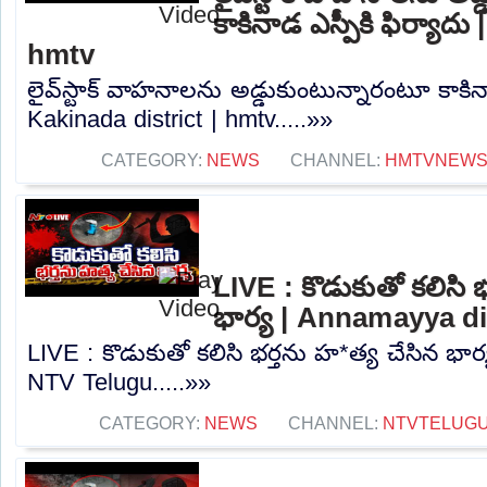
కాకినాడ ఎస్పీకి ఫిర్యాదు
hmtv
లైవ్‌స్టాక్ వాహనాలను అడ్డుకుంటున్నారంటూ కాకినా
Kakinada district | hmtv.....»»
CATEGORY:
NEWS
CHANNEL:
HMTVNEW
LIVE : కొడుకుతో కలిసి 
భార్య | Annamayya di
LIVE : కొడుకుతో కలిసి భర్తను హ*త్య చేసిన భార
NTV Telugu.....»»
CATEGORY:
NEWS
CHANNEL:
NTVTELUG