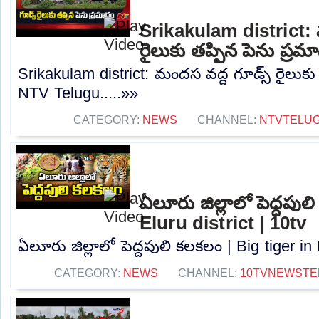
Srikakulam district: 
రైలుకు తప్పిన పెను ప్ర
Srikakulam district: మందస వద్ద గూడ్స్ రైలుకు
NTV Telugu.....»»
CATEGORY:
NEWS
CHANNEL:
NTVTELU
ఏలూరు జిల్లాలో పెద్దపుల
Eluru district | 10tv
ఏలూరు జిల్లాలో పెద్దపులి కలకలం | Big tiger in E
CATEGORY:
NEWS
CHANNEL:
10TVNEWSTE