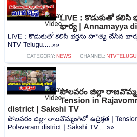
LIVE : కొడుకుతో కలిసి 
భార్య | Annamayya di
LIVE : కొడుకుతో కలిసి భర్తను హ*త్య చేసిన భార
NTV Telugu.....»»
CATEGORY:
NEWS
CHANNEL:
NTVTELUGU
పోలవరం జిల్లా రాజవొమ్మంగ
Tension in Rajavom
district | Sakshi TV
పోలవరం జిల్లా రాజవొమ్మంగిలో ఉద్రిక్తత | Tens
Polavaram district | Sakshi TV.....»»