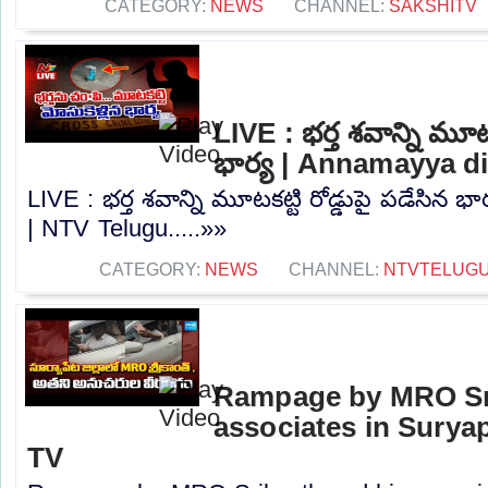
CATEGORY:
NEWS
CHANNEL:
SAKSHITV
LIVE : భర్త శవాన్ని మూటక
భార్య | Annamayya di
LIVE : భర్త శవాన్ని మూటకట్టి రోడ్డుపై పడేసిన భ
| NTV Telugu.....»»
CATEGORY:
NEWS
CHANNEL:
NTVTELUG
Rampage by MRO Sri
associates in Suryape
TV