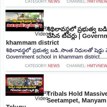
CATEGORY:
NEWS
CHANNEL:
HMTVNE
శిథిలావస్థలో ప్రభుత్వ బడ
వేసిన టీచర్లు | Gover
khammam district
శిథిలావస్థలో ప్రభుత్వ బడి..సొంత నిధులతో షెడ్డు వ
Government school in khammam district....
CATEGORY:
NEWS
CHANNEL:
HMTVNE
Tribals Hold Massive
Seetampet, Manyam d
Telugu