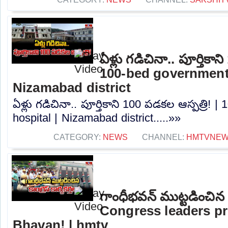
ఏళ్లు గడిచినా.. పూర్తికాన
100-bed government 
Nizamabad district
ఏళ్లు గడిచినా.. పూర్తికాని 100 పడకల ఆస్పత్రి!
hospital | Nizamabad district.....»»
CATEGORY:
NEWS
CHANNEL:
HMTVNE
గాంధీభవన్ ముట్టడించిన కాం
Congress leaders pr
Bhavan! | hmtv