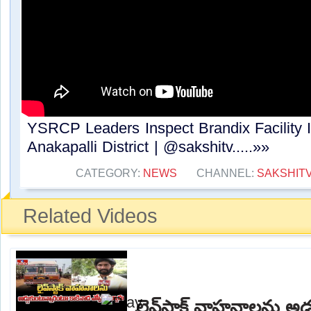
YSRCP Leaders Inspect Brandix Facility Il
Anakapalli District | @sakshitv.....»»
CATEGORY:
NEWS
CHANNEL:
SAKSHIT
Related Videos
లైవ్‌స్టాక్ వాహనాలను అ