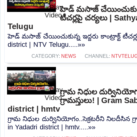
హెడ్ మసాజ్ చేయించుకున్న 
టీచర్లపై చర్యలు | Sath
Telugu
హెడ్ మసాజ్ చేయించుకున్న ఇద్దరు కాంట్రాక్ట్ టీచర
district | NTV Telugu.....»»
CATEGORY:
NEWS
CHANNEL:
NTVTELU
గ్రామ నిధుల దుర్వినియోగం
గ్రామస్తులు! | Gram S
district | hmtv
గ్రామ నిధుల దుర్వినియోగం..సెక్రటరీని నిలదీసిన 
in Yadadri district | hmtv.....»»