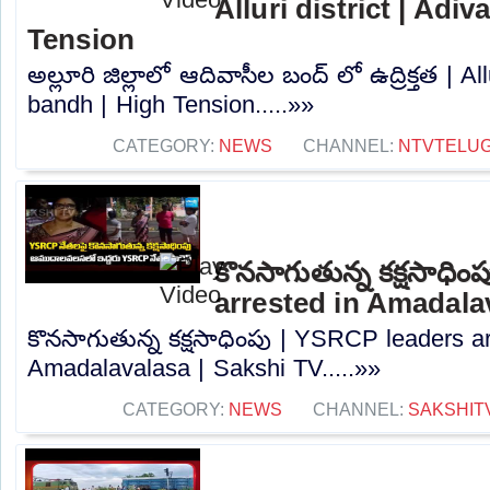
Alluri district | Adi
Tension
అల్లూరి జిల్లాలో ఆదివాసీల బంద్ లో ఉద్రిక్తత | All
bandh | High Tension.....»»
CATEGORY:
NEWS
CHANNEL:
NTVTELU
కొనసాగుతున్న కక్షసాధి
arrested in Amadala
కొనసాగుతున్న కక్షసాధింపు | YSRCP leaders ar
Amadalavalasa | Sakshi TV.....»»
CATEGORY:
NEWS
CHANNEL:
SAKSHIT