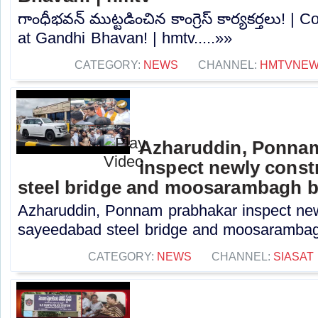
గాంధీభవన్ ముట్టడించిన కాంగ్రెస్ కార్యకర్తలు! |
at Gandhi Bhavan! | hmtv.....»»
CATEGORY:
NEWS
CHANNEL:
HMTVNE
Azharuddin, Ponna
inspect newly cons
steel bridge and moosarambagh b
Azharuddin, Ponnam prabhakar inspect new
sayeedabad steel bridge and moosarambagh 
CATEGORY:
NEWS
CHANNEL:
SIASAT