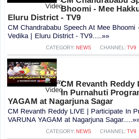
CM Chandrababu Sp
Bhoomi - Mee Hakku 
Eluru District - TV9
CM Chandrababu Speech At Mee Bhoomi -
Vedika | Eluru District - TV9.....»»
CATEGORY:
NEWS
CHANNEL:
TV9
CM Revanth Reddy LI
In Purnahuti Prog
YAGAM at Nagarjuna Sagar
CM Revanth Reddy LIVE | Participate In P
VARUNA YAGAM at Nagarjuna Sagar.....»
CATEGORY:
NEWS
CHANNEL:
TV9