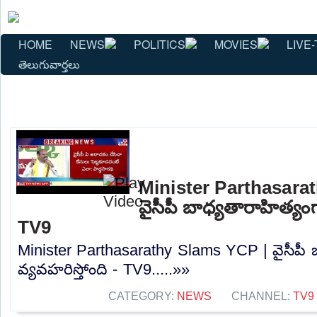
HOME
NEWS
POLITICS
MOVIES
LIVE-
తెలుగువార్తలు
Minister Parthasara
వైసీపీ బాధ్యతారాహిత్యంగ
TV9
Minister Parthasarathy Slams YCP | వైసీపీ 
వ్యవహరిస్తోంది - TV9.....»»
CATEGORY:
NEWS
CHANNEL:
TV9