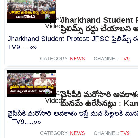
Jharkhand Student 
ప్రిలిమ్స్‌ రద్దు చేయాలన
Jharkhand Student Protest: JPSC ప్రిలిమ్స్‌ 
TV9.....»»
CATEGORY:
NEWS
CHANNEL:
TV9
వైసీపీకి మరోసారి అవకాశం 
మనమే ఉరేసినట్లు : Ka
వైసీపీకి మరోసారి అవకాశం ఇస్తే మన పిల్లలకి మన
- TV9.....»»
CATEGORY:
NEWS
CHANNEL:
TV9