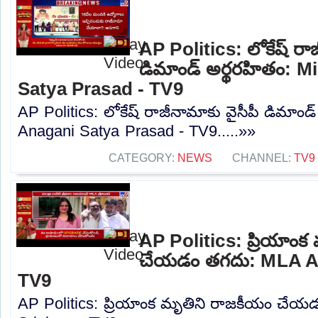
AP Politics: లోకేష్ రాజ
డిమాండ్ అర్థరహితం: M
Satya Prasad - TV9
AP Politics: లోకేష్ రాజీనామాకు వైసీపీ డిమాండ
Anagani Satya Prasad - TV9.....»»
CATEGORY:
NEWS
CHANNEL:
TV9
AP Politics: ప్రియాంక
చేయడం తగదు: MLA Ad
TV9
AP Politics: ప్రియాంక మృతిని రాజకీయం చే