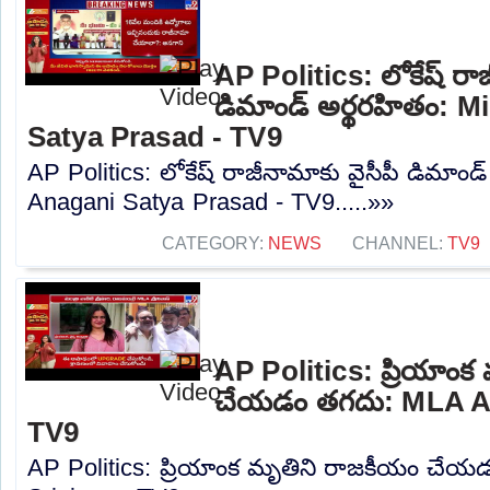
AP Politics: లోకేష్ రాజ
డిమాండ్ అర్థరహితం: M
Satya Prasad - TV9
AP Politics: లోకేష్ రాజీనామాకు వైసీపీ డిమాండ
Anagani Satya Prasad - TV9.....»»
CATEGORY:
NEWS
CHANNEL:
TV9
AP Politics: ప్రియాంక
చేయడం తగదు: MLA Ad
TV9
AP Politics: ప్రియాంక మృతిని రాజకీయం చే