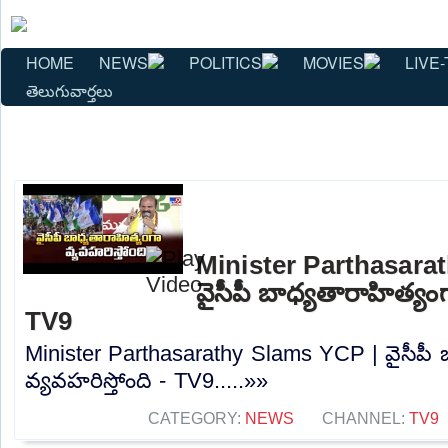
HOME
NEWS
POLITICS
MOVIES
LIVE-
తెలుగువార్తలు
Minister Parthasara
వైసీపీ బాధ్యతారాహిత్యంగ
TV9
Minister Parthasarathy Slams YCP | వైసీపీ 
వ్యవహరిస్తోంది - TV9.....»»
CATEGORY:
NEWS
CHANNEL:
TV9