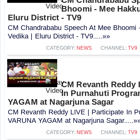
CM Chandrababu Sp
Bhoomi - Mee Hakku 
Eluru District - TV9
CM Chandrababu Speech At Mee Bhoomi -
Vedika | Eluru District - TV9.....»»
CATEGORY:
NEWS
CHANNEL:
TV9
CM Revanth Reddy LI
In Purnahuti Prog
YAGAM at Nagarjuna Sagar
CM Revanth Reddy LIVE | Participate In P
VARUNA YAGAM at Nagarjuna Sagar.....»
CATEGORY:
NEWS
CHANNEL:
TV9