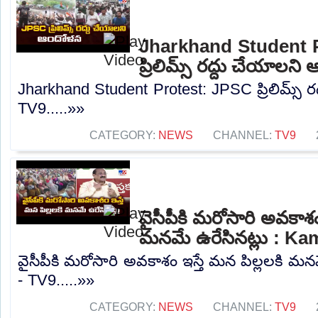
Jharkhand Student 
ప్రిలిమ్స్‌ రద్దు చేయాలన
Jharkhand Student Protest: JPSC ప్రిలిమ్స్‌ 
TV9.....»»
CATEGORY:
NEWS
CHANNEL:
TV9
వైసీపీకి మరోసారి అవకాశం 
మనమే ఉరేసినట్లు : Ka
వైసీపీకి మరోసారి అవకాశం ఇస్తే మన పిల్లలకి మన
- TV9.....»»
CATEGORY:
NEWS
CHANNEL:
TV9