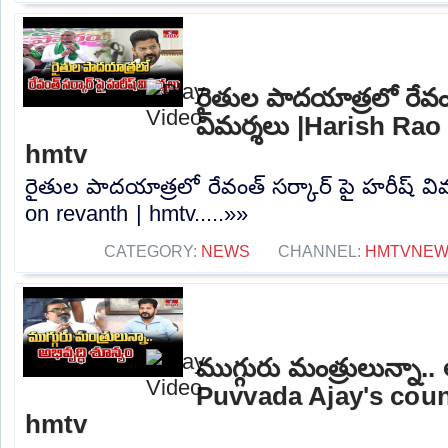
రైతుల పాదయాత్రలో రేవంత
విమర్శలు |Harish Rao 
hmtv
రైతుల పాదయాత్రలో రేవంత్ సర్కార్ పై హరీష్ వి
on revanth | hmtv.....»»
CATEGORY:
NEWS
CHANNEL:
HMTVNE
ముగ్గురు మంత్రులున్నా.. 
Puvvada Ajay's coun
hmtv