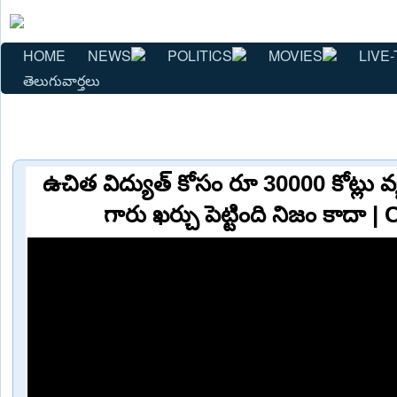
HOME
NEWS
POLITICS
MOVIES
LIVE-
తెలుగువార్తలు
ఉచిత విద్యుత్ కోసం రూ 30000 కోట్లు 
గారు ఖర్చు పెట్టింది నిజం కాదా