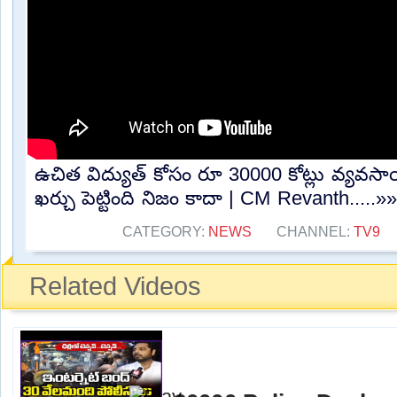
ఉచిత విద్యుత్ కోసం రూ 30000 కోట్లు వ్యవసా
ఖర్చు పెట్టింది నిజం కాదా | CM Revanth.....»»
CATEGORY:
NEWS
CHANNEL:
TV9
Related Videos