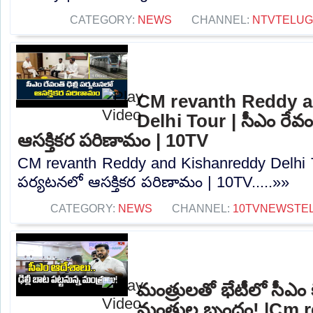
CATEGORY:
NEWS
CHANNEL:
NTVTELU
CM revanth Reddy a
Delhi Tour | సీఎం రేవంత
ఆసక్తికర పరిణామం | 10TV
CM revanth Reddy and Kishanreddy Delhi Tour
పర్యటనలో ఆసక్తికర పరిణామం | 10TV.....»»
CATEGORY:
NEWS
CHANNEL:
10TVNEWSTE
మంత్రులతో భేటీలో సీఎం కీల
మంత్రుల బృందం! |Cm 