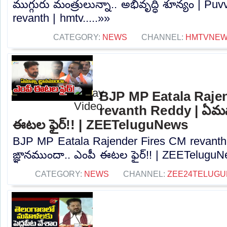
ముగ్గురు మంత్రులున్నా.. అభివృద్ధి శూన్యం | P
revanth | hmtv.....»»
CATEGORY:
NEWS
CHANNEL:
HMTVNE
BJP MP Eatala Raje
revanth Reddy | ఏమన్
ఈటల ఫైర్!! | ZEETeluguNews
BJP MP Eatala Rajender Fires CM revanth
ఙ్ఞానముందా.. ఎంపీ ఈటల ఫైర్!! | ZEETeluguNe
CATEGORY:
NEWS
CHANNEL:
ZEE24TELUG