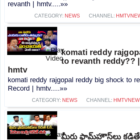
revanth | hmtv.....»»
CATEGORY:
NEWS
CHANNEL:
HMTVNE
komati reddy rajgop
to revanth reddy?? |
hmtv
komati reddy rajgopal reddy big shock to r
Record | hmtv.....»»
CATEGORY:
NEWS
CHANNEL:
HMTVNEW
మీరు ఫామ్‌హౌస్‌లు కడితే 