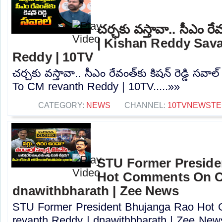
చర్చకు వస్తావా.. సీఎం రేవం
| Kishan Reddy Sava
Reddy | 10TV
చర్చకు వస్తావా.. సీఎం రేవంత్‎కు కిషన్ రెడ్డి సవ
To CM revanth Reddy | 10TV.....»»
CATEGORY:
NEWS
CHANNEL:
10TVNEWSTE
STU Former Preside
Hot Comments On C
dnawithbharath | Zee News
STU Former President Bhujanga Rao Ho
revanth Reddy | dnawithbharath | Zee News