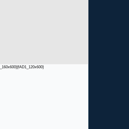
_160x600}
{fAD1_120x600}