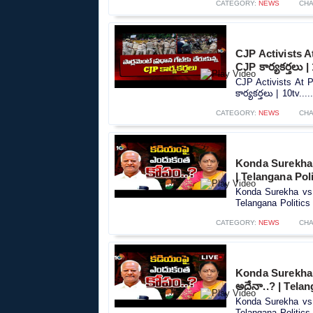
CATEGORY:
NEWS
CHA
CJP Activists At 
CJP కార్యకర్తలు |
CJP Activists At Pa
కార్యకర్తలు | 10tv....
CATEGORY:
NEWS
CHA
Konda Surekha v
| Telangana Poli
Konda Surekha vs K
Telangana Politics 
CATEGORY:
NEWS
CHA
Konda Surekha v
అదేనా..? | Telan
Konda Surekha vs 
Telangana Politics 