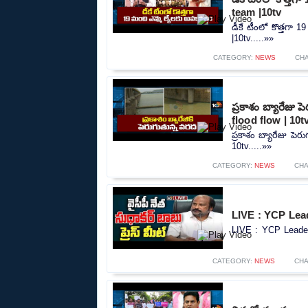
team |10tv
డీకే టీంలో కొత్తగా
|10tv.....»»
CATEGORY:
NEWS
CH
ప్రకాశం బ్యారేజు
flood flow | 10t
ప్రకాశం బ్యారేజు పె
10tv.....»»
CATEGORY:
NEWS
CH
LIVE : YCP Lead
LIVE : YCP Leader
CATEGORY:
NEWS
CH