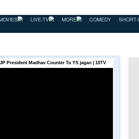
MOVIES
LIVE-TV
MORE
COMEDY
SHORT-
P BJP President Madhav Counter To YS jagan | 10TV