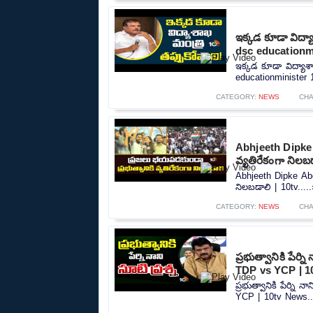
ఇక్కడ కూడా విద్
dsc educationmi
ఇక్కడ కూడా విద్యాశ
educationminister 1
CATEGORY:
NEWS
CHA
Abhjeeth Dipke 
వ్యతిరేకంగా నిలబడ
Abhjeeth Dipke Abo
నిలబడాలి | 10tv....
CATEGORY:
NEWS
CHA
ప్రభుత్వానికి పేర
TDP vs YCP | 1
ప్రభుత్వానికి పేర్ని
YCP | 10tv News..