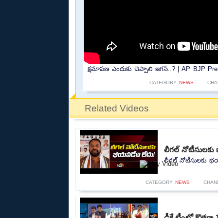
క్షమాపణ ఎందుకు చెప్పాలి జగన్..? | AP BJP Pr
CATEGORY:
NEWS
CHA
Related Videos
లీగల్ నోటీసులకు 
లీగల్ నోటీసులకు భయప
CATEGORY:
NEWS
CHAN
డీకే టీంలో కొత్త