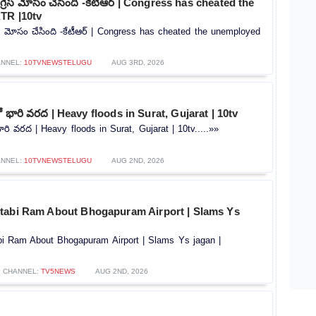
ంగ్రెస్ మోసం చేసింది -కేటీఆర్ | Congress has cheated the
TR |10tv
రెస్ మోసం చేసింది -కేటీఆర్ | Congress has cheated the unemployed
ANNEL:
10TVNEWSTELUGU
AUG 3RD, 2026
ో భారి వరద | Heavy floods in Surat, Gujarat | 10tv
ారి వరద | Heavy floods in Surat, Gujarat | 10tv.....»»
ANNEL:
10TVNEWSTELUGU
AUG 2ND, 2026
tabi Ram About Bhogapuram Airport | Slams Ys
i Ram About Bhogapuram Airport | Slams Ys jagan |
CHANNEL:
TV5NEWS
AUG 2ND, 2026