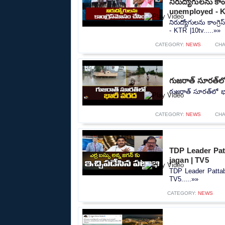
నిరుద్యోగులను కా
unemployed - K
నిరుద్యోగులను కాంగ్
- KTR |10tv.....»»
CATEGORY:
NEWS
CH
గుజరాత్‌ సూరత్‌ల
గుజరాత్‌ సూరత్‌లో భ
CATEGORY:
NEWS
CH
TDP Leader Pat
jagan | TV5
TDP Leader Pattab
TV5.....»»
CATEGORY:
NEWS