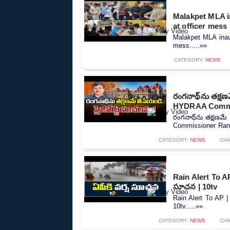
Malakpet MLA in
at officer mess
Malakpet MLA inaugu
mess.....»»
CATEGORY:
NEWS
రంగనాథ్‎ను తక్షణ
HYDRAA Commis
రంగనాథ్‎ను తక్షణమే
Commissioner Rang
CATEGORY:
NEWS
CHA
Rain Alert To A
సూచన | 10tv
Rain Alert To AP |
10tv.....»»
CATEGORY:
NEWS
CHA