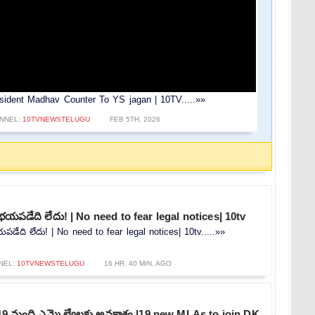
esident Madhav Counter To YS jagan | 10TV.....»»
NNEL:
10TVNEWSTELUGU
FEB 5TH, 2026
భయపడేది లేదు! | No need to fear legal notices| 10tv
డేది లేదు! | No need to fear legal notices| 10tv.....»»
NEL:
10TVNEWSTELUGU
16 HR. 40 MIN. AGO
గా 19 మంది ఎమ్మె ల్యేలకు అవకాశం |19 new MLAs to join DK