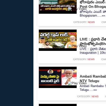
భోగాపురం ఎయిర్ పో
Post On Bhog
భోగాపురం ఎయిర్ పోర్
Bhogapuram.....»»
CATEGORY:
NEWS
CH
LIVE : ప్రధాని చ
ప్రారంభోత్సవం|B
LIVE : ప్రధాని చేత
Inauguration | 10tv.
CATEGORY:
NEWS
CH
Ambati Rambab
NTV Telugu
Ambati Rambabu S
Telugu.....»»
CATEGORY:
NEWS