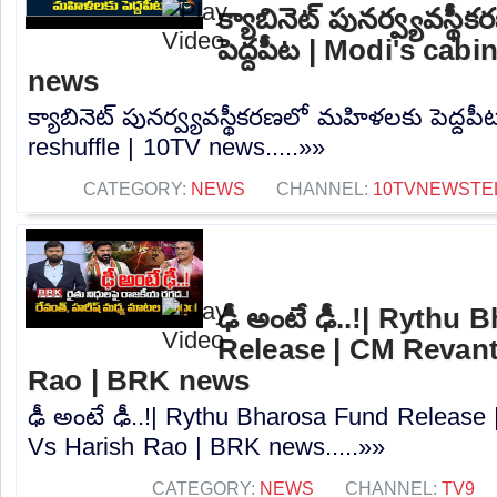
క్యాబినెట్ పునర్వ్యవస్
పెద్దపీట | Modi's cabi
news
క్యాబినెట్ పునర్వ్యవస్థీకరణలో మహిళలకు పెద్దపీ
reshuffle | 10TV news.....»»
CATEGORY:
NEWS
CHANNEL:
10TVNEWSTE
ఢీ అంటే ఢీ..!| Rythu
Release | CM Revan
Rao | BRK news
ఢీ అంటే ఢీ..!| Rythu Bharosa Fund Releas
Vs Harish Rao | BRK news.....»»
CATEGORY:
NEWS
CHANNEL:
TV9