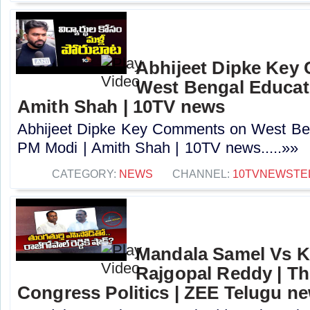
Abhijeet Dipke Key
West Bengal Educati
Amith Shah | 10TV news
Abhijeet Dipke Key Comments on West Beng
PM Modi | Amith Shah | 10TV news.....»»
CATEGORY:
NEWS
CHANNEL:
10TVNEWSTE
Mandala Samel Vs 
Rajgopal Reddy | Th
Congress Politics | ZEE Telugu n