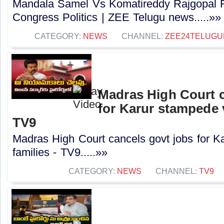
Mandala Samel Vs Komatireddy Rajgopal R
Congress Politics | ZEE Telugu news.....»»
CATEGORY:
NEWS
CHANNEL:
ZEE24TELUG
Madras High Court c
for Karur stampede v
TV9
Madras High Court cancels govt jobs for K
families - TV9.....»»
CATEGORY:
NEWS
CHANNEL:
TV9