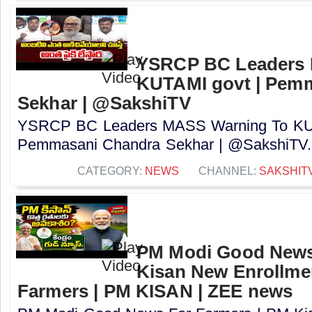
YSRCP BC Leaders 
KUTAMI govt | Pem
Sekhar | @SakshiTV
YSRCP BC Leaders MASS Warning To KUT
Pemmasani Chandra Sekhar | @SakshiTV..
CATEGORY:
NEWS
CHANNEL:
SAKSHIT
PM Modi Good News
Kisan New Enrollme
Farmers | PM KISAN | ZEE news