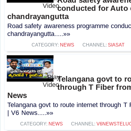
conducted for Auto 
chandrayangutta
Road safety awareness programme conducte
chandrayangutta.....»»
CATEGORY:
NEWS
CHANNEL:
SIASAT
Telangana govt to ro
through T Fiber fro
News
Telangana govt to route internet through T
| V6 News.....»»
CATEGORY:
NEWS
CHANNEL:
V6NEWSTELU