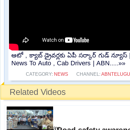
ఆటో , క్యాబ్ డ్రైవర్లకు ఏపీ సర్కార్ గుడ్ న్యూ
News To Auto , Cab Drivers | ABN.....»»
CATEGORY:
NEWS
CHANNEL:
ABNTELUGU
Related Videos
Road safety aware