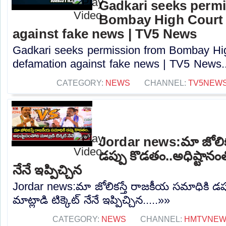
Gadkari seeks perm
Bombay High Court t
against fake news | TV5 News
Gadkari seeks permission from Bombay High
defamation against fake news | TV5 News..
CATEGORY:
NEWS
CHANNEL:
TV5NEW
Jordar news:మా జోలిక
డప్పు కొడతం..అధిష్టానంతో
నేనే ఇప్పిచ్చిన
Jordar news:మా జోలికస్తే రాజకీయ సమాధికి డప్
మాట్లాడి టిక్కెట్ నేనే ఇప్పిచ్చిన.....»»
CATEGORY:
NEWS
CHANNEL:
HMTVNE