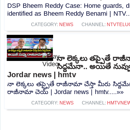
DSP Bheem Reddy Case: Home guards, dr
identified as Bheem Reddy Benami | NTV...
CATEGORY:
NEWS
CHANNEL:
NTVTELU
నా లెక్కలు తప్పైతే రాజీన
సిద్దమేనా.. అయితే నువ్
Jordar news | hmtv
నా లెక్కలు తప్పైతే రాజీనామా చేస్తా మీరు సిద్దమ
రాజీనామా చెయ్ | Jordar news | hmtv.....»»
CATEGORY:
NEWS
CHANNEL:
HMTVNE