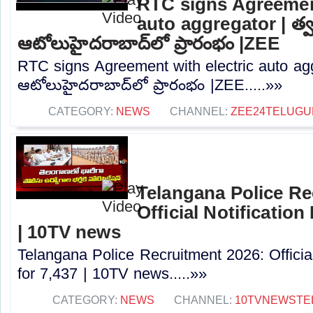
RTC signs Agreement
auto aggregator | త
ఆటోలుహైదరాబాద్‌లో ప్రారంభం |ZEE
RTC signs Agreement with electric auto ag
ఆటోలుహైదరాబాద్‌లో ప్రారంభం |ZEE.....»»
CATEGORY:
NEWS
CHANNEL:
ZEE24TELUG
Telangana Police Re
Official Notification
| 10TV news
Telangana Police Recruitment 2026: Officia
for 7,437 | 10TV news.....»»
CATEGORY:
NEWS
CHANNEL:
10TVNEWSTE