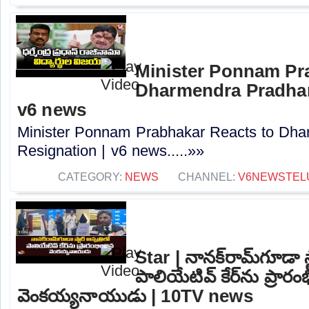
Minister Ponnam Pr
Dharmendra Pradhan
v6 news
Minister Ponnam Prabhakar Reacts to Dha
Resignation | v6 news.....»»
CATEGORY:
NEWS
CHANNEL:
V6NEWSTEL
Star | నానక్‌రామ్‌గూడా స్
పాలియేటివ్ కేర్‌ను ప్రారం
వెంకయ్యనాయుడు | 10TV news