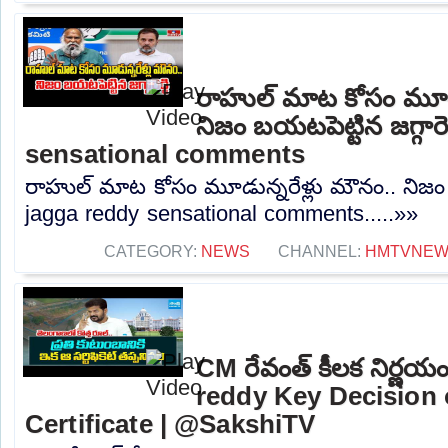
రాహుల్ మాట కోసం మూడు
నిజం బయటపెట్టిన జగ్గారె
sensational comments
రాహుల్ మాట కోసం మూడున్నరేళ్లు మౌనం.. నిజం బయ
jagga reddy sensational comments.....»»
CATEGORY:
NEWS
CHANNEL:
HMTVNE
CM రేవంత్ కీలక నిర్ణ
reddy Key Decision 
Certificate | @SakshiTV