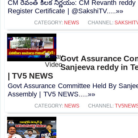
CM రేవంత్ కీలక నిర్ణయం: CM Revanth reddy
Register Certificate | @SakshiTV.....»»
CATEGORY:
NEWS
CHANNEL:
SAKSHIT
Govt Assurance Com
Sanjeeva reddy in 
| TV5 NEWS
Govt Assurance Committee Held By Sanjee
Assembly | TV5 NEWS.....»»
CATEGORY:
NEWS
CHANNEL:
TV5NEW