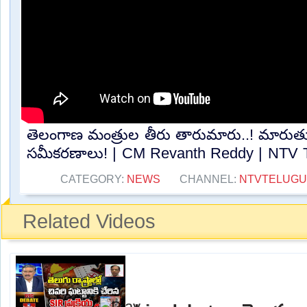
తెలంగాణ మంత్రుల తీరు తారుమారు..! మారుత
సమీకరణాలు! | CM Revanth Reddy | NTV Te
CATEGORY:
NEWS
CHANNEL:
NTVTELUGU
Related Videos