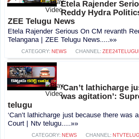
Etela Rajender Seri
Reddy Hydra Politics
ZEE Telugu News
Etela Rajender Serious On CM revanth Red
Telangana | ZEE Telugu News.....»»
CATEGORY:
NEWS
CHANNEL:
ZEE24TELUG
‘Can’t lathicharge j
was agitation’: Sup
telugu
‘Can’t lathicharge just because there was a
Court | Ntv telugu.....»»
CATEGORY:
NEWS
CHANNEL:
NTVTELU