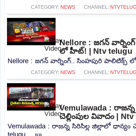
CATEGORY:
NEWS
CHANNEL:
NTVTELU
Nellore : జగన్ వార్నింగ్
లో హీట్! | Ntv telugu
Nellore : జగన్ వార్నింగ్.. సింహపురి పాలిటిక్స్ ల
CATEGORY:
NEWS
CHANNEL:
NTVTELU
Vemulawada : రాజన్న సిర
చెల్లింపుల వివాదం | Nt
Vemulawada : రాజన్న సిరిసిల్ల జిల్లాలో ధాన్యం 
telugu.....»»