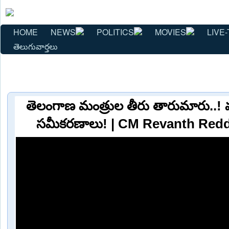
HOME
NEWS
POLITICS
MOVIES
LIVE-
తెలుగువార్తలు
తెలంగాణ మంత్రుల తీరు తారుమారు..!
సమీకరణాలు! | CM Revanth Redd