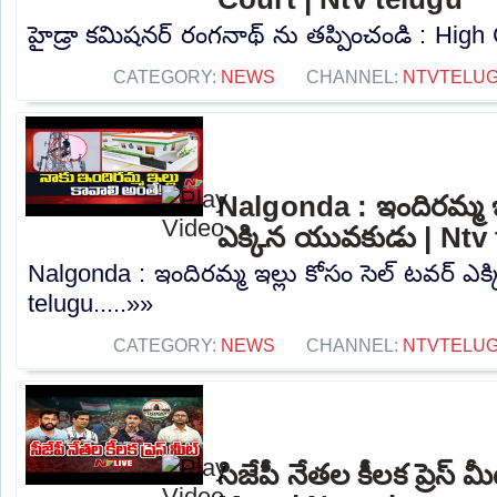
హైడ్రా కమిషనర్ రంగనాథ్ ను తప్పించండి : High C
CATEGORY:
NEWS
CHANNEL:
NTVTELU
Nalgonda : ఇందిరమ్మ ఇల
ఎక్కిన యువకుడు | Ntv
Nalgonda : ఇందిరమ్మ ఇల్లు కోసం సెల్ టవర్ ఎ
telugu.....»»
CATEGORY:
NEWS
CHANNEL:
NTVTELU
సిజేపీ నేతల కీలక ప్రెస్