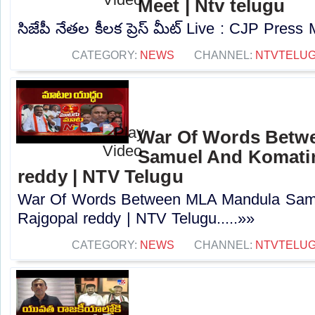
Meet | Ntv telugu
సిజేపీ నేతల కీలక ప్రెస్ మీట్ Live : CJP Press 
CATEGORY:
NEWS
CHANNEL:
NTVTELU
War Of Words Betw
Samuel And Komatir
reddy | NTV Telugu
War Of Words Between MLA Mandula Sam
Rajgopal reddy | NTV Telugu.....»»
CATEGORY:
NEWS
CHANNEL:
NTVTELU