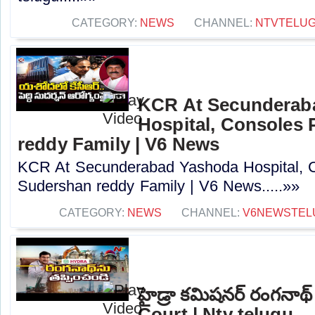
CATEGORY:
NEWS
CHANNEL:
NTVTELU
KCR At Secunderab
Hospital, Consoles
reddy Family | V6 News
KCR At Secunderabad Yashoda Hospital, 
Sudershan reddy Family | V6 News.....»»
CATEGORY:
NEWS
CHANNEL:
V6NEWSTEL
హైడ్రా కమిషనర్ రంగనాథ్
Court | Ntv telugu