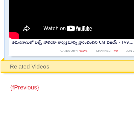
తమిళనాడులో పల్స్ పోలియో కార్యక్రమాన్ని ప్రారంభించిన CM విజయ్ - TV9....
CATEGORY:
NEWS
CHANNEL:
TV9
JUN 
Related Videos
{fPrevious}