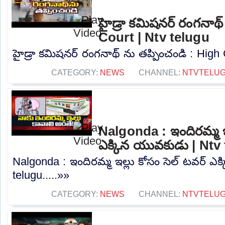
హైడ్రా కమిషనర్ రంగనాథ్
Court | Ntv telugu
హైడ్రా కమిషనర్ రంగనాథ్ ను తప్పించండి : High C
CATEGORY:
NEWS
CHANNEL:
NTVTELU
Nalgonda : ఇందిరమ్మ ఇల
ఎక్కిన యువకుడు | Ntv
Nalgonda : ఇందిరమ్మ ఇల్లు కోసం సెల్ టవర్ ఎ
telugu.....»»
CATEGORY:
NEWS
CHANNEL:
NTVTELU