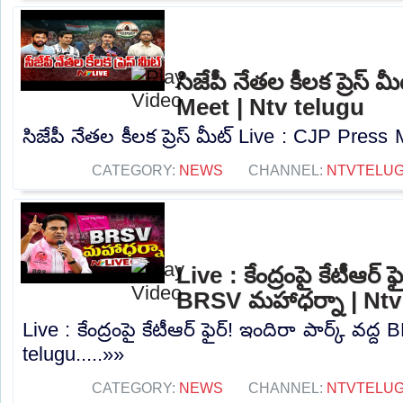
సిజేపీ నేతల కీలక ప్రెస్
Meet | Ntv telugu
సిజేపీ నేతల కీలక ప్రెస్ మీట్ Live : CJP Press 
CATEGORY:
NEWS
CHANNEL:
NTVTELU
Live : కేంద్రంపై కేటీఆర్ ఫ
BRSV మహాధర్నా | Ntv
Live : కేంద్రంపై కేటీఆర్ ఫైర్! ఇందిరా పార్క్ వద
telugu.....»»
CATEGORY:
NEWS
CHANNEL:
NTVTELU