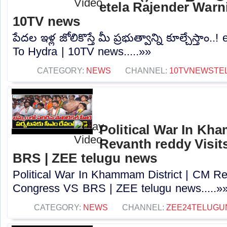
etela Rajender Warn
10TV news
పేదల ఇళ్ల జోలికొస్తే మీ ప్రభుత్వాన్ని కూల్చేస్తాం
To Hydra | 10TV news.....»»
CATEGORY:
NEWS
CHANNEL:
10TVNEWSTE
Political War In Kh
Revanth reddy Visit
BRS | ZEE telugu news
Political War In Khammam District | CM Rev
Congress VS BRS | ZEE telugu news.....»
CATEGORY:
NEWS
CHANNEL:
ZEE24TELUG