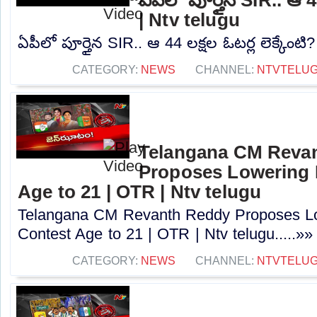
| Ntv telugu
ఏపీలో పూర్తైన SIR.. ఆ 44 లక్షల ఓటర్ల లెక్కేంటి?
CATEGORY:
NEWS
CHANNEL:
NTVTELU
Telangana CM Reva
Proposes Lowering 
Age to 21 | OTR | Ntv telugu
Telangana CM Revanth Reddy Proposes Lo
Contest Age to 21 | OTR | Ntv telugu.....»»
CATEGORY:
NEWS
CHANNEL:
NTVTELU