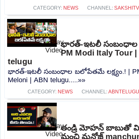
CATEGORY:
NEWS
CHANNEL:
SAKSHIT
భారత్-ఇటలీ సంబంధాల బల
PM Modi Italy Tour |
telugu
భారత్-ఇటలీ సంబంధాల బలోపేతమే లక్ష్యం.! | PM
Meloni | ABN telugu.....»»
CATEGORY:
NEWS
CHANNEL:
ABNTELUGU
తండ్రి మోహన్ బాబుతో వి
మంచి మనోజ్ manch