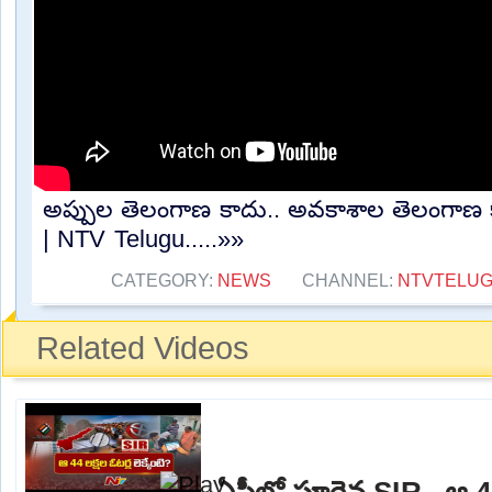
అప్పుల తెలంగాణ కాదు.. అవకాశాల తెలంగాణ క
| NTV Telugu.....»»
CATEGORY:
NEWS
CHANNEL:
NTVTELU
Related Videos
ఏపీలో పూర్తైన SIR.. ఆ 44