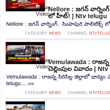
Nellore : జగన్ వార్నింగ్
లో హీట్! | Ntv telugu
Nellore : జగన్ వార్నింగ్.. సింహపురి పాలిటిక్స్ ల
CATEGORY:
NEWS
CHANNEL:
NTVTELU
Vemulawada : రాజన్న సిర
చెల్లింపుల వివాదం | Nt
Vemulawada : రాజన్న సిరిసిల్ల జిల్లాలో ధాన్యం 
telugu.....»»
CATEGORY:
NEWS
CHANNEL:
NTVTELU