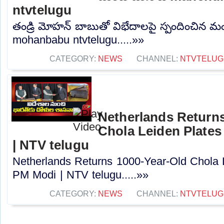
ntvtelugu
తండ్రి మోహన్ బాబుతో విభేదాలపై స్పందించిన
mohanbabu ntvtelugu.....»»
CATEGORY:
NEWS
CHANNEL:
NTVTELUG
Netherlands Returns
Chola Leiden Plates 
| NTV telugu
Netherlands Returns 1000-Year-Old Chola L
PM Modi | NTV telugu.....»»
CATEGORY:
NEWS
CHANNEL:
NTVTELUG