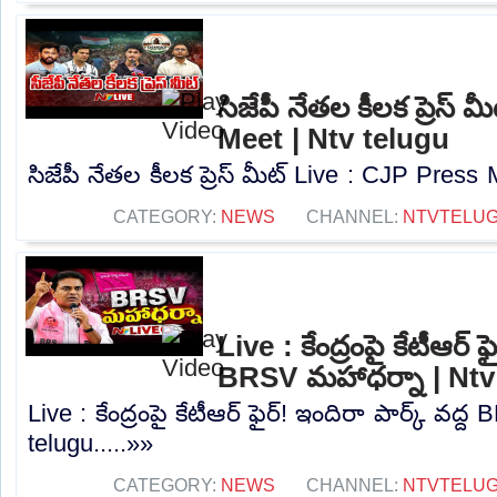
సిజేపీ నేతల కీలక ప్రెస్
Meet | Ntv telugu
సిజేపీ నేతల కీలక ప్రెస్ మీట్ Live : CJP Press 
CATEGORY:
NEWS
CHANNEL:
NTVTELU
Live : కేంద్రంపై కేటీఆర్ ఫ
BRSV మహాధర్నా | Ntv
Live : కేంద్రంపై కేటీఆర్ ఫైర్! ఇందిరా పార్క్ వద
telugu.....»»
CATEGORY:
NEWS
CHANNEL:
NTVTELU