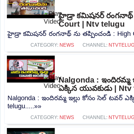
హైడ్రా కమిషనర్ రంగనాథ్
Court | Ntv telugu
హైడ్రా కమిషనర్ రంగనాథ్ ను తప్పించండి : High C
CATEGORY:
NEWS
CHANNEL:
NTVTELU
Nalgonda : ఇందిరమ్మ ఇల
ఎక్కిన యువకుడు | Ntv
Nalgonda : ఇందిరమ్మ ఇల్లు కోసం సెల్ టవర్ ఎ
telugu.....»»
CATEGORY:
NEWS
CHANNEL:
NTVTELU