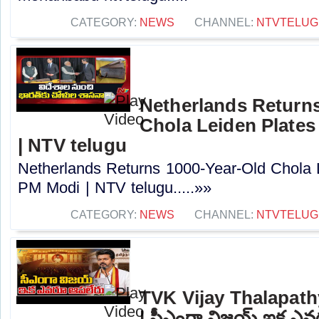
CATEGORY:
NEWS
CHANNEL:
NTVTELUG
Netherlands Returns
Chola Leiden Plates 
| NTV telugu
Netherlands Returns 1000-Year-Old Chola L
PM Modi | NTV telugu.....»»
CATEGORY:
NEWS
CHANNEL:
NTVTELUG
TVK Vijay Thalapat
| సీఎంగా విజయ్ ఇక ఎవ