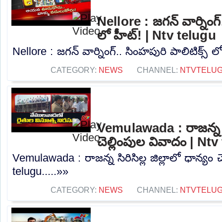
Nellore : జగన్ వార్నింగ్
లో హీట్! | Ntv telugu
Nellore : జగన్ వార్నింగ్.. సింహపురి పాలిటిక్స్ ల
CATEGORY:
NEWS
CHANNEL:
NTVTELU
Vemulawada : రాజన్న సిర
చెల్లింపుల వివాదం | Nt
Vemulawada : రాజన్న సిరిసిల్ల జిల్లాలో ధాన్యం 
telugu.....»»
CATEGORY:
NEWS
CHANNEL:
NTVTELU