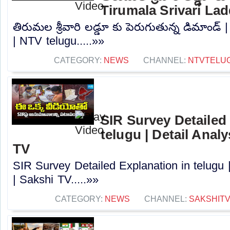
Tirumala Srivari La
తిరుమల శ్రీవారి లడ్డూ కు పెరుగుతున్న డిమాండ్ 
| NTV telugu.....»»
CATEGORY:
NEWS
CHANNEL:
NTVTELU
SIR Survey Detailed
telugu | Detail Anal
TV
SIR Survey Detailed Explanation in telugu 
| Sakshi TV.....»»
CATEGORY:
NEWS
CHANNEL:
SAKSHIT