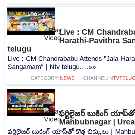
Live : CM Chandrab
Harathi-Pavithra Sa
telugu
Live : CM Chandrababu Attends "Jala Harat
Sangamam" | Ntv telugu.....»»
CATEGORY:
NEWS
CHANNEL:
NTVTELU
ఫర్టిలైజర్ బుకింగ్ యాప్‌తో
Mahbubnagar | Urea 
ఫర్టిలైజర్ బుకింగ్ యాప్‌తో కొత్త చిక్కులు | Ma