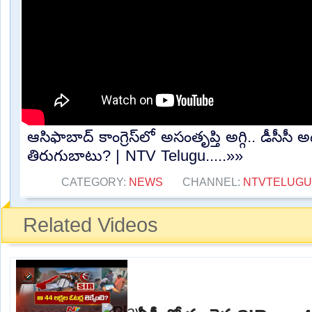
ఆసిఫాబాద్ కాంగ్రెస్‌లో అసంతృప్తి అగ్గి.. డీసీసీ అధ
తిరుగుబాటు? | NTV Telugu.....»»
CATEGORY:
NEWS
CHANNEL:
NTVTELUGU
Related Videos