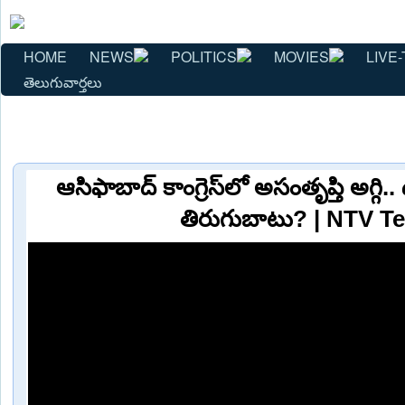
HOME
NEWS
POLITICS
MOVIES
LIVE-
తెలుగువార్తలు
ఆసిఫాబాద్ కాంగ్రెస్‌లో అసంతృప్తి అగ్గి.. 
తిరుగుబాటు? | NTV T