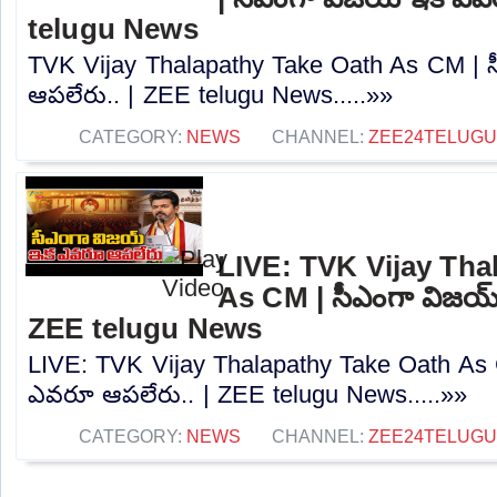
telugu News
TVK Vijay Thalapathy Take Oath As CM |
ఆపలేరు.. | ZEE telugu News.....»»
CATEGORY:
NEWS
CHANNEL:
ZEE24TELUG
LIVE: TVK Vijay Tha
As CM | సీఎంగా విజయ్
ZEE telugu News
LIVE: TVK Vijay Thalapathy Take Oath As
ఎవరూ ఆపలేరు.. | ZEE telugu News.....»»
CATEGORY:
NEWS
CHANNEL:
ZEE24TELUG