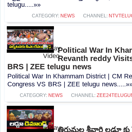
telugu.....»»
CATEGORY:
NEWS
CHANNEL:
NTVTELU
Political War In Kh
Revanth reddy Visit
BRS | ZEE telugu news
Political War In Khammam District | CM Rev
Congress VS BRS | ZEE telugu news.....»
CATEGORY:
NEWS
CHANNEL:
ZEE24TELUG
తిరుమల శ్రీవారి లడ్డూ కు