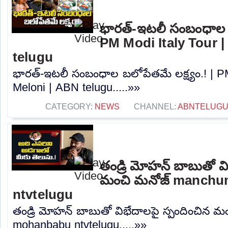
భారత్-ఇటలీ సంబంధాల బల
PM Modi Italy Tour |
telugu
భారత్-ఇటలీ సంబంధాల బలోపేతమే లక్ష్యం.! | PM
Meloni | ABN telugu.....»»
CATEGORY:
NEWS
CHANNEL:
ABNTELUGU
తండ్రి మోహన్ బాబుతో వి
మంచి మనోజ్ manch
ntvtelugu
తండ్రి మోహన్ బాబుతో విభేదాలపై స్పందించిన
mohanbabu ntvtelugu.....»»