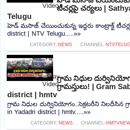
టీచర్లపై చర్యలు | Sath
Telugu
హెడ్ మసాజ్ చేయించుకున్న ఇద్దరు కాంట్రాక్ట్ టీచర
district | NTV Telugu.....»»
CATEGORY:
NEWS
CHANNEL:
NTVTELU
గ్రామ నిధుల దుర్వినియోగం
గ్రామస్తులు! | Gram S
district | hmtv
గ్రామ నిధుల దుర్వినియోగం..సెక్రటరీని నిలదీసిన 
in Yadadri district | hmtv.....»»
CATEGORY:
NEWS
CHANNEL:
HMTVNE