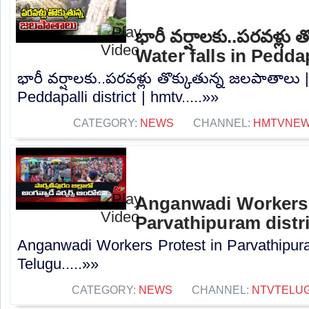
భారీ వర్షాలకు..పరవళ్లు 
Water falls in Peddap
భారీ వర్షాలకు..పరవళ్లు తొక్కుతున్న జలపాతాలు |
Peddapalli district | hmtv.....»»
CATEGORY:
NEWS
CHANNEL:
HMTVNE
Anganwadi Workers 
Parvathipuram distr
Anganwadi Workers Protest in Parvathipura
Telugu.....»»
CATEGORY:
NEWS
CHANNEL:
NTVTELU