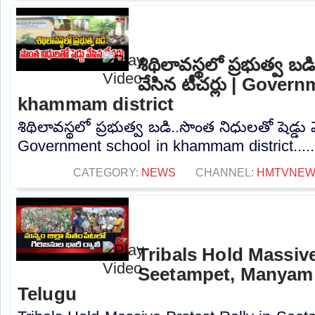
శిథిలావస్థలో ప్రభుత్వ బడ
వేసిన టీచర్లు | Gover
khammam district
శిథిలావస్థలో ప్రభుత్వ బడి..సొంత నిధులతో షెడ్డు వ
Government school in khammam district....
CATEGORY:
NEWS
CHANNEL:
HMTVNE
Tribals Hold Massive
Seetampet, Manyam d
Telugu