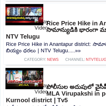
Rice Price Hike in A
సామాన్యుడికి భారంగా మ
NTV Telugu
Rice Price Hike in Anantapur district: సామా
బియ్యం ధరలు | NTV Telugu.....»»
CATEGORY:
NEWS
CHANNEL:
NTVTELU
పోలీసుల అదుపులో వైసీప
MLA Virupakshi in p
Kurnool district | Tv5