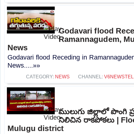
Godavari flood Rece
Ramannagudem, Mulu
News
Godavari flood Receding in Ramannagudem,
News.....»»
CATEGORY:
NEWS
CHANNEL:
V6NEWSTE
ములుగు జిల్లాలో పొంగి ప్
నిలిచిన రాకపోకలు | F
Mulugu district