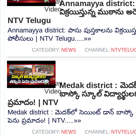
Annamayya district: 
విక్రయిస్తున్న ముఠాను అరె
NTV Telugu
Annamayya district: పాసు పుస్తకాలను విక్రయిస్త
పోలీసులు | NTV Telugu.....»»
CATEGORY:
NEWS
CHANNEL:
NTVTELU
Medak district : మెదక్
బాస్కో స్కూల్ విద్యార్థుల
ప్రమాదం! | NTV
Medak district : మెదక్‌లో సెయింట్ డాన్ బాస్కో స
పెను ప్రమాదం! | NTV.....»»
CATEGORY:
NEWS
CHANNEL:
NTVTELU