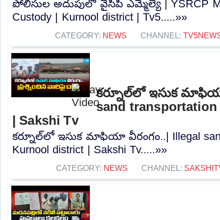
పోలీసుల అదుపులో వైసీపీ ఎమ్మెల్యే | YSRCP M
Custody | Kurnool district | Tv5.....»»
CATEGORY:
NEWS
CHANNEL:
TV5NEW
కర్నూల్‌లో ఇసుక మాఫియా
sand transportation 
| Sakshi Tv
కర్నూల్‌లో ఇసుక మాఫియా వీరంగం..| Illegal san
Kurnool district | Sakshi Tv.....»»
CATEGORY:
NEWS
CHANNEL:
SAKSHIT