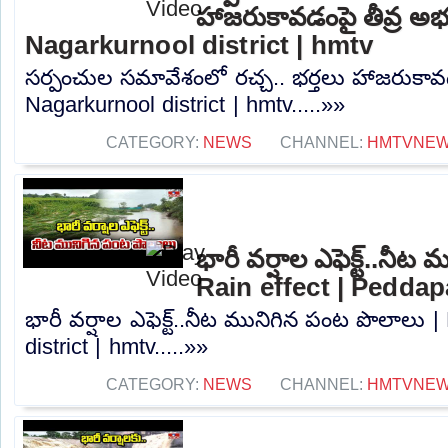
హాజరుకావడంపై తీవ్ర అభ
Nagarkurnool district | hmtv
సర్పంచుల సమావేశంలో రచ్చ.. భర్తలు హాజరుకావడ
Nagarkurnool district | hmtv.....»»
CATEGORY:
NEWS
CHANNEL:
HMTVNE
భారీ వర్షాల ఎఫెక్ట్..నీ
Rain effect | Peddapa
భారీ వర్షాల ఎఫెక్ట్..నీట మునిగిన పంట పొలాలు |
district | hmtv.....»»
CATEGORY:
NEWS
CHANNEL:
HMTVNE