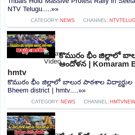
Tribals Hold Massive Protest Rally in Seet
NTV Telugu.....»»
CATEGORY:
NEWS
CHANNEL:
NTVTELU
కొమురం భీం జిల్లాలో బాల
ఆందోళన | Komaram Bh
hmtv
కొమురం భీం జిల్లాలో బాలుర పాఠశాల విద్యార్థ
Bheem district | hmtv.....»»
CATEGORY:
NEWS
CHANNEL:
HMTVNE