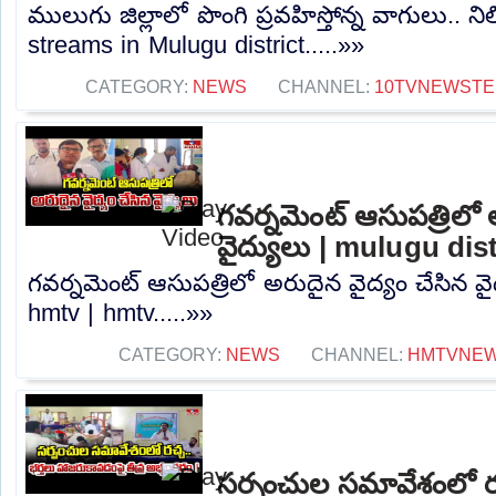
ములుగు జిల్లాలో పొంగి ప్రవహిస్తోన్న వాగులు.. 
streams in Mulugu district.....»»
CATEGORY:
NEWS
CHANNEL:
10TVNEWSTE
గవర్నమెంట్ ఆసుపత్రిలో 
వైద్యులు | mulugu dis
గవర్నమెంట్ ఆసుపత్రిలో అరుదైన వైద్యం చేసిన వై
hmtv | hmtv.....»»
CATEGORY:
NEWS
CHANNEL:
HMTVNE
సర్పంచుల సమావేశంలో రచ