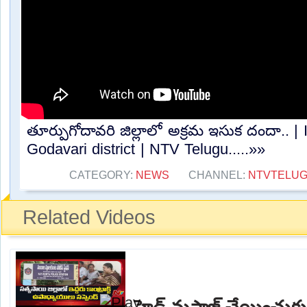
తూర్పుగోదావరి జిల్లాలో అక్రమ ఇసుక దందా.. | 
Godavari district | NTV Telugu.....»»
CATEGORY:
NEWS
CHANNEL:
NTVTELU
Related Videos
హెడ్ మసాజ్ చేయించుకున్న 