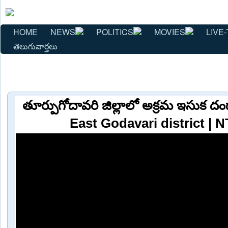
HOME
NEWS
POLITICS
MOVIES
LIVE-
తెలుగువార్తలు
తూర్పుగోదావరి జిల్లాలో అక్రమ ఇసుక దంద
East Godavari district | 