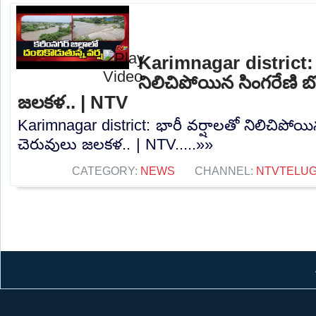
Karimnagar district: 
నిలిచిపోయిన సింగరేణి బొగ
జలకళ.. | NTV
Karimnagar district: భారీ వర్షాలతో నిలిచిపోయిన స
చెరువులు జలకళ.. | NTV.....»»
CATEGORY:
NEWS
CHANNEL:
NTVTELU