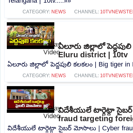
Telangana | 10tv.....»»
CATEGORY:
NEWS
CHANNEL:
10TVNEWSTE
ఏలూరు జిల్లాలో పెద్దపుల
Eluru district | 10tv
ఏలూరు జిల్లాలో పెద్దపులి కలకలం | Big tiger in E
CATEGORY:
NEWS
CHANNEL:
10TVNEWSTE
విదేశీయులే టార్గెట్గా సైబ
fraud targeting fore
విదేశీయులే టార్గెట్గా సైబర్ మోసాలు | Cyber ​​fr