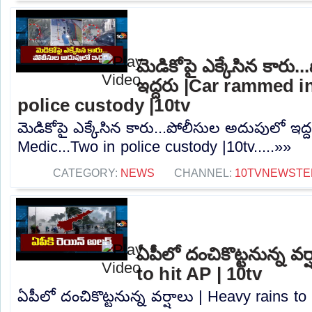
మెడికోపై ఎక్కేసిన కారు
ఇద్దరు |Car rammed i
police custody |10tv
మెడికోపై ఎక్కేసిన కారు...పోలీసుల అదుపులో ఇద
Medic...Two in police custody |10tv.....»»
CATEGORY:
NEWS
CHANNEL:
10TVNEWSTE
ఏపీలో దంచికొట్టనున్న వర
to hit AP | 10tv
ఏపీలో దంచికొట్టనున్న వర్షాలు | Heavy rains to 