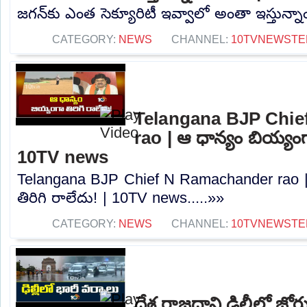
జగన్‌కు ఎంత సెక్యూరిటీ ఇవ్వాలో అంతా ఇస్తున్నా
CATEGORY:
NEWS
CHANNEL:
10TVNEWSTE
Telangana BJP Chi
rao | ఆ ధాన్యం బియ్యంగా
10TV news
Telangana BJP Chief N Ramachander rao |
తిరిగి రాలేదు! | 10TV news.....»»
CATEGORY:
NEWS
CHANNEL:
10TVNEWSTE
దేశ రాజధాని ఢిల్లీలో జ