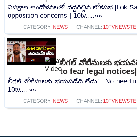
విపక్షాల ఆందోళనలతో దద్దరిల్లిన లోకసభ |Lok S
opposition concerns | 10tv.....»»
CATEGORY:
NEWS
CHANNEL:
10TVNEWSTE
లీగల్ నోటీసులకు భయపడ
to fear legal notices
లీగల్ నోటీసులకు భయపడేది లేదు! | No need to 
10tv.....»»
CATEGORY:
NEWS
CHANNEL:
10TVNEWSTE