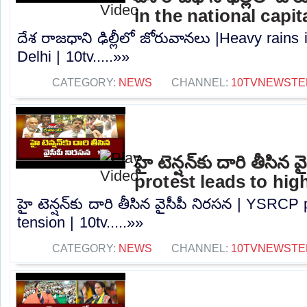
in the national capita
దేశ రాజధాని ఢిల్లీలో జోరువానలు |Heavy rains i
Delhi | 10tv.....»»
CATEGORY:
NEWS
CHANNEL:
10TVNEWSTE
హై టెన్షన్‌కు దారి తీసి
protest leads to high
హై టెన్షన్‌కు దారి తీసిన వైసీపీ నిరసన | YSRCP
tension | 10tv.....»»
CATEGORY:
NEWS
CHANNEL:
10TVNEWSTE