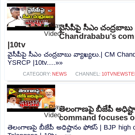
వైసీపీపై సీఎం చంద్రబాబు
Chandrababu's co
|10tv
వైసీపీపై సీఎం చంద్రబాబు వ్యాఖ్యలు.| CM Ch
YSRCP |10tv.....»»
CATEGORY:
NEWS
CHANNEL:
10TVNEWSTE
తెలంగాణపై బీజేపీ అధిష్
command focuses on
తెలంగాణపై బీజేపీ అధిష్టానం ఫోకస్ | BJP hi