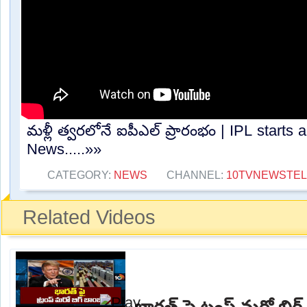
మళ్లీ త్వరలోనే ఐపీఎల్ ప్రారంభం | IPL starts
News.....»»
CATEGORY:
NEWS
CHANNEL:
10TVNEWSTE
Related Videos
భారత్ పై ట్రంప్ మరో బిగ